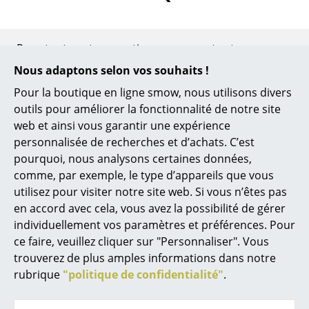
Bureau
?
Pour toute autre question concernant cet
Poste de travail
article, vous pouvez contacter notre service
Nous adaptons selon vos souhaits !
Bureau de direction
client du lundi au vendredi 9h-17h et samedi
Pour la boutique en ligne smow, nous utilisons divers
9h-17h au
0800 15 60 00
.
Salles de réunion
outils pour améliorer la fonctionnalité de notre site
web et ainsi vous garantir une expérience
Accueil & Réception
Quelle est la différence entre l'Uten.Silo I
personnalisée de recherches et d’achats. C’est
Vitra et l'Uten.Silo II Vitra ?
pourquoi, nous analysons certaines données,
Cantines & Espaces communs
comme, par exemple, le type d’appareils que vous
L'Uten.Silo I (dimensions 67 x 87 cm) est l'objet
Solutions par branche
utilisez pour visiter notre site web. Si vous n’êtes pas
original créé en 1969. La version plus petite, c'est-à-
en accord avec cela, vous avez la possibilité de gérer
Travailler en sécurité
dire l'Uten.Silo II (dimensions 52 x 68 cm) a été créé en
individuellement vos paramètres et préférences. Pour
1970. L version II dipose moins d'espace de
ce faire, veuillez cliquer sur "Personnaliser". Vous
stockage/de rangement.
Marques & Designers
trouverez de plus amples informations dans notre
rubrique
"politique de confidentialité"
.
Est-ce que les vis et crochets de l'Uten.Silo II
Marques
Vitra pour la fixation au mur sont inclus
dans la livraison ?