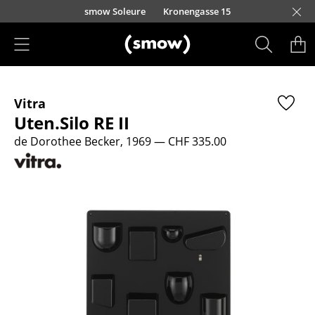
Accéder directement au contenu
smow Soleure
Kronengasse 15
Produits
Vitra
Sièges
Uten.Silo RE II
Chaises de cuisine & salle à manger
de Dorothee Becker, 1969
— CHF 335.00
Canapés
Fauteuils
Fauteuils lounge
Chaises
Chaises cantilever
Chaises et Tabourets de bar