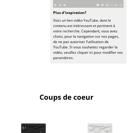
Miroirs
Plus d’inspiration?
Figurines & Miniatures
Voici un lien vidéo YouTube, dont le
contenu est intéressant et pertinent à
votre recherche. Cependant, vous avez
Vases
choisi, pour la navigation sur nos pages,
de ne pas autoriser l’utilisation de
Plateaux
YouTube. Si vous souhaitez regarder la
vidéo, veuillez cliquer ici pour modifier vos
Accessoires de bureau
paramètres.
Boîtes de rangement
Couvertures
Coussins
Coups de coeur
Tapis
Rideaux
... voir tous les accessoires