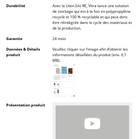
Lampes sans fil
Durabilité
Avec la Uten.Silo RE, Vitra lance une solution
de stockage qui est à la fois en polypropylène
recyclé et 100 % recyclable et qui peut donc
... voir tous les luminaires
être réintégrée dans le cycle des matériaux et
de la production.
Lits
Garantie
24 mois
Lits doubles
Données & Détails
Veuillez cliquer sur l’image afin d’obtenir les
produit
informations détaillées du produit (env. 0,1
Lits simples
MB).
Lits empilables
Lits enfants
Tables de chevet et Accessoires de lit
Présentation produit
... voir tous les lits
Accessoires
Horloges