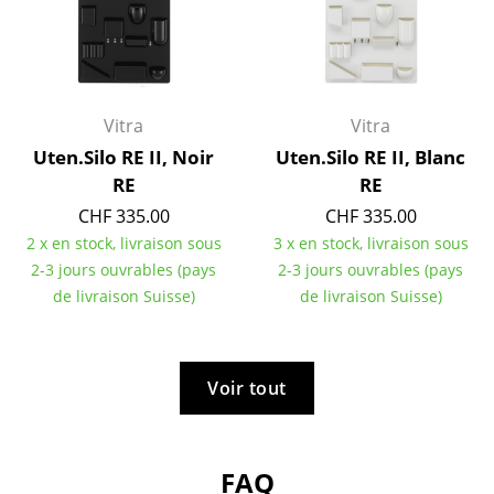
Espaces
Maison
Vitra
Vitra
Salon et Salle de séjour
Uten.Silo RE II, Noir
Uten.Silo RE II, Blanc
Cuisine & Salle à manger
RE
RE
Chambre à coucher
CHF 335.00
CHF 335.00
2 x en stock, livraison sous
3 x en stock, livraison sous
Chambre enfant
2-3 jours ouvrables (pays
2-3 jours ouvrables (pays
de livraison Suisse)
de livraison Suisse)
Bureau
Entrée & Couloir
Voir tout
Salle de Bain
Cellier & Buanderie
FAQ
Jardin & Balcon