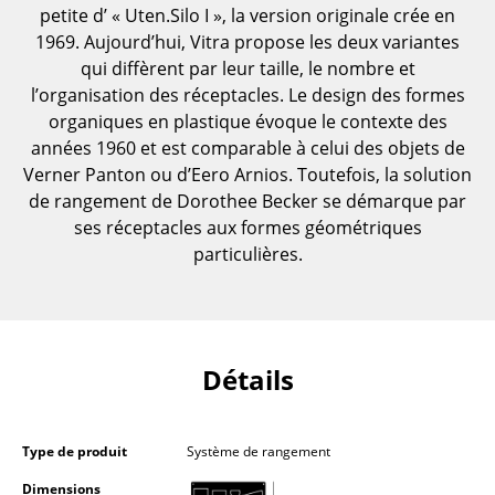
petite d’ « Uten.Silo I », la version originale crée en
Pièces détachées
1969. Aujourd’hui, Vitra propose les deux variantes
... voir toutes les tables
qui diffèrent par leur taille, le nombre et
l’organisation des réceptacles. Le design des formes
Rangements
organiques en plastique évoque le contexte des
années 1960 et est comparable à celui des objets de
Étagères & Armoires
Verner Panton ou d’Eero Arnios. Toutefois, la solution
de rangement de Dorothee Becker se démarque par
Bibliothèques
ses réceptacles aux formes géométriques
Étagères murales
particulières.
Buffets & Commodes
Meubles TV
Détails
Caissons roulants et Meubles d’appoint
Meubles de bar
Type de produit
Système de rangement
Garde-robes
Dimensions