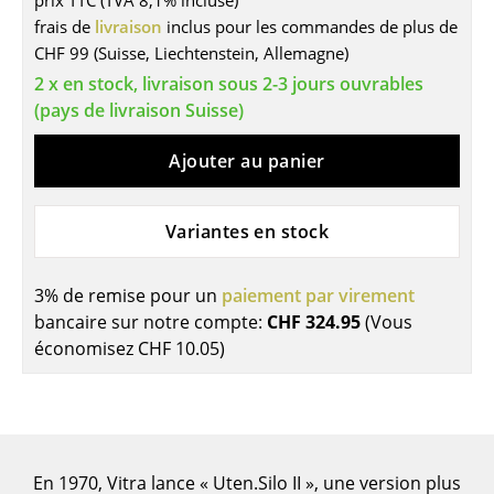
prix TTC (TVA 8,1% incluse)
frais de
livraison
inclus pour les commandes de plus de
Tables
CHF 99 (Suisse, Liechtenstein, Allemagne)
Tables de repas
2 x en stock, livraison sous 2-3 jours ouvrables
(pays de livraison Suisse)
Tables d’appoint
Ajouter au panier
Tables basses
Bureaux & Secrétaires
Variantes en stock
Secrétaires & Tables PC
Tables de conférence et Pupitres
3% de remise pour un
paiement par virement
bancaire sur notre compte:
CHF 324.95
(Vous
Tables hautes & Pupitres
économisez
CHF 10.05
)
Tables enfants
Table de jardin
Chariots & Dessertes
En 1970, Vitra lance « Uten.Silo II », une version plus