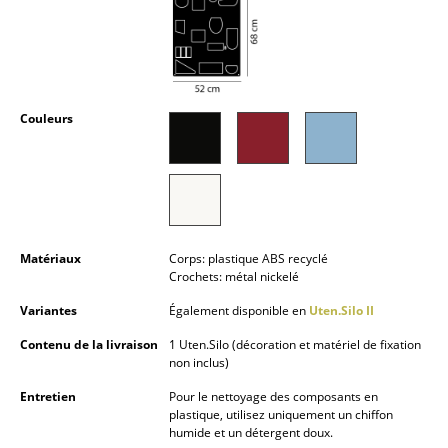
Petits rangements
Pièces détachées
... voir tous les rangements
Couleurs
Luminaires
Suspensions & Plafonniers
Lampes de table
Matériaux
Corps: plastique ABS recyclé
Lampes de bureau
Crochets: métal nickelé
Lampadaires et Liseuses
Variantes
Également disponible en
Uten.Silo II
Lampes de sol
Contenu de la livraison
1 Uten.Silo (décoration et matériel de fixation
non inclus)
Appliques murales
Entretien
Pour le nettoyage des composants en
plastique, utilisez uniquement un chiffon
Luminaires d’extérieur
humide et un détergent doux.