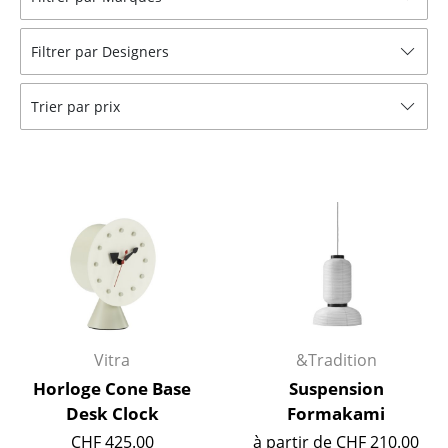
Tabourets
Filtrer par Designers
Bancs & Chaises longues
Poufs poires
Trier par prix
Chaises de jardin
Chaises enfants
Chaises à bascule
Chaises de bureau
Chaises de conférence
Fauteuils de direction
Vitra
&Tradition
Pièces détachées
Horloge Cone Base
Suspension
Desk Clock
Formakami
... voir tous les sièges
CHF 425.00
à partir de CHF 210.00