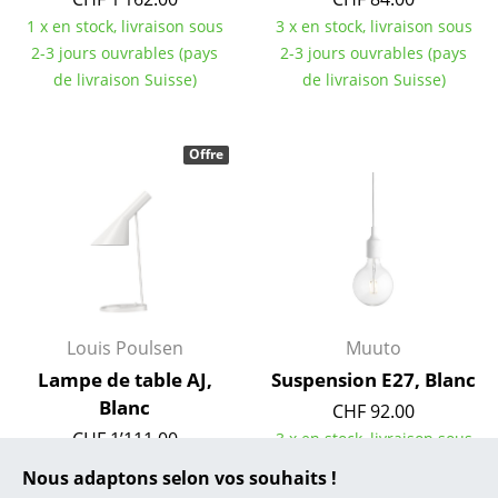
1 x en stock, livraison sous
3 x en stock, livraison sous
... toutes les marques A-Z
2-3 jours ouvrables (pays
2-3 jours ouvrables (pays
de livraison Suisse)
de livraison Suisse)
Designers
Alvar Aalto
Offre
Arne Jacobsen
Charles & Ray Eames
Eero Saarinen
Egon Eiermann
Louis Poulsen
Muuto
Eileen Gray
Lampe de table AJ,
Suspension E27, Blanc
Jean Prouvé
Blanc
CHF 92.00
CHF 1’111.00
3 x en stock, livraison sous
Le Corbusier
CHF 1’000.00
2-3 jours ouvrables (pays
Nous adaptons selon vos souhaits !
Ludwig Mies van der Rohe
de livraison Suisse)
Disponible sous 2