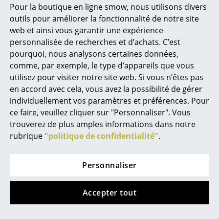
Pour la boutique en ligne smow, nous utilisons divers
semaines
Marcel Breuer
outils pour améliorer la fonctionnalité de notre site
(Délai de livraison donné
web et ainsi vous garantir une expérience
par le fabricant)
Philippe Starck
personnalisée de recherches et d’achats. C’est
pourquoi, nous analysons certaines données,
Ronan & Erwan Bouroullec
comme, par exemple, le type d’appareils que vous
... tous les designers A-Z
utilisez pour visiter notre site web. Si vous n’êtes pas
en accord avec cela, vous avez la possibilité de gérer
individuellement vos paramètres et préférences. Pour
Thèmes
ce faire, veuillez cliquer sur "Personnaliser". Vous
Nouveauté smow
trouverez de plus amples informations dans notre
rubrique
"politique de confidentialité"
.
Inspiration
Petite Friture
Knoll International
Éditions spéciales
Tabouret Week-End,
Fauteuil Diamond,
Personnaliser
Blanc
Avec coussin,
Classiques du design
Revêtement
CHF 308.00
Accepter tout
Les femmes dans le design
protecteur blanc
Disponible sous 3-4
Rilsan, Vinyl blanc
semaines