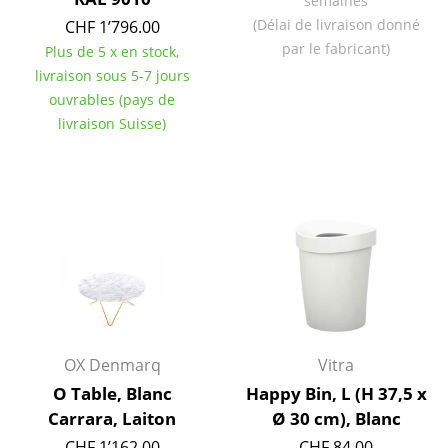
Artemide
semaines
(Délai de livraison donné
CHF 1’796.00
Cassina
par le fabricant)
Plus de 5 x en stock,
livraison sous 5-7 jours
Fritz Hansen
ouvrables (pays de
HAY
livraison Suisse)
Knoll International
Louis Poulsen
Muuto
Nils Holger Moormann
Richard Lampert
Thonet
OX Denmarq
Vitra
O Table, Blanc
Happy Bin, L (H 37,5 x
USM Haller
Carrara, Laiton
Ø 30 cm), Blanc
Vitra
CHF 1’162.00
CHF 84.00