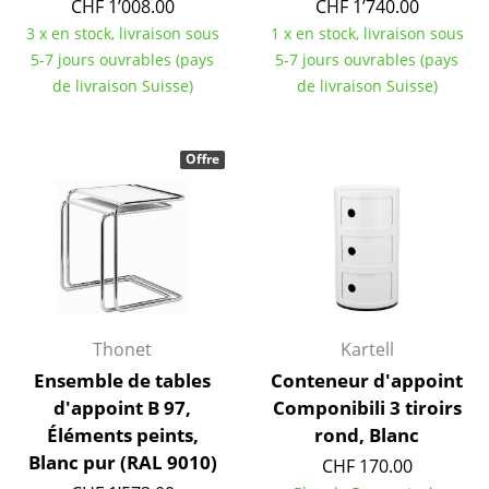
CHF 1’008.00
CHF 1’740.00
3 x en stock, livraison sous
1 x en stock, livraison sous
Espaces
5-7 jours ouvrables (pays
5-7 jours ouvrables (pays
Maison
de livraison Suisse)
de livraison Suisse)
Salon et Salle de séjour
Offre
Cuisine & Salle à manger
Chambre à coucher
Chambre enfant
Bureau
Entrée & Couloir
Thonet
Kartell
Ensemble de tables
Conteneur d'appoint
Salle de Bain
d'appoint B 97,
Componibili 3 tiroirs
Cellier & Buanderie
Éléments peints,
rond, Blanc
Blanc pur (RAL 9010)
CHF 170.00
Jardin & Balcon