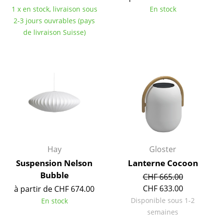
1 x en stock, livraison sous
En stock
Tables
2-3 jours ouvrables (pays
Tables de repas
de livraison Suisse)
Tables d’appoint
Tables basses
Bureaux & Secrétaires
Secrétaires & Tables PC
Tables de conférence et Pupitres
Tables hautes & Pupitres
Hay
Gloster
Suspension Nelson
Lanterne Cocoon
Tables enfants
Bubble
CHF 665.00
Table de jardin
CHF 633.00
à partir de CHF 674.00
Disponible sous 1-2
En stock
Chariots & Dessertes
semaines