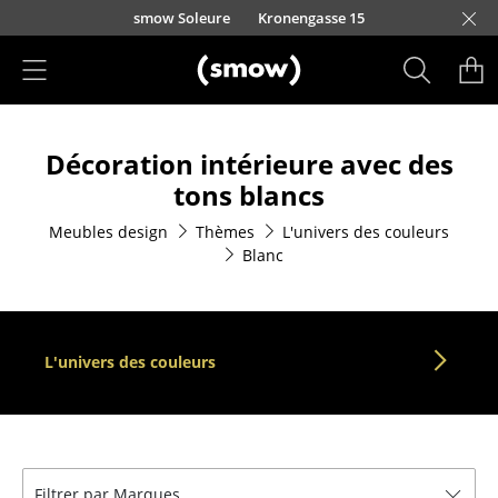
Accéder directement au contenu
smow Soleure
Kronengasse 15
Produits
Décoration intérieure avec des
Sièges
tons blancs
Chaises de cuisine & salle à manger
Meubles design
Thèmes
L'univers des couleurs
Blanc
Canapés
Fauteuils
Fauteuils lounge
L'univers des couleurs
Chaises
Chaises cantilever
Chaises et Tabourets de bar
Filtrer par Marques