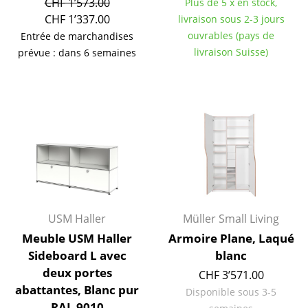
CHF 1’573.00
Plus de 5 x en stock,
CHF 1’337.00
livraison sous 2-3 jours
Bureau
ouvrables (pays de
Entrée de marchandises
Poste de travail
livraison Suisse)
prévue : dans 6 semaines
Bureau de direction
Salles de réunion
Accueil & Réception
Cantines & Espaces communs
Solutions par branche
Travailler en sécurité
USM Haller
Müller Small Living
Meuble USM Haller
Armoire Plane, Laqué
Marques & Designers
Sideboard L avec
blanc
deux portes
CHF 3’571.00
Marques
abattantes, Blanc pur
Disponible sous 3-5
RAL 9010