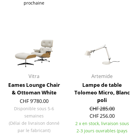
prochaine
Petits rangements
Pièces détachées
... voir tous les rangements
Luminaires
Suspensions & Plafonniers
Lampes de table
Vitra
Artemide
Lampes de bureau
Eames Lounge Chair
Lampe de table
& Ottoman White
Tolomeo Micro, Blanc
Lampadaires et Liseuses
poli
CHF 9’780.00
Lampes de sol
CHF 285.00
Disponible sous 5-6
CHF 256.00
semaines
Appliques murales
(Délai de livraison donné
2 x en stock, livraison sous
Luminaires d’extérieur
par le fabricant)
2-3 jours ouvrables (pays