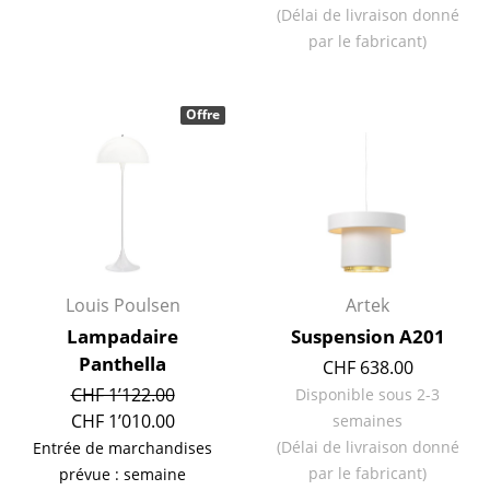
(Délai de livraison donné
Pièces détachées
par le fabricant)
... voir toutes les tables
Rangements
Offre
Étagères & Armoires
Bibliothèques
Étagères murales
Buffets & Commodes
Louis Poulsen
Artek
Lampadaire
Suspension A201
Meubles TV
Panthella
CHF 638.00
Caissons roulants et Meubles d’appoint
CHF 1’122.00
Disponible sous 2-3
CHF 1’010.00
semaines
Meubles de bar
(Délai de livraison donné
Entrée de marchandises
Garde-robes
par le fabricant)
prévue : semaine