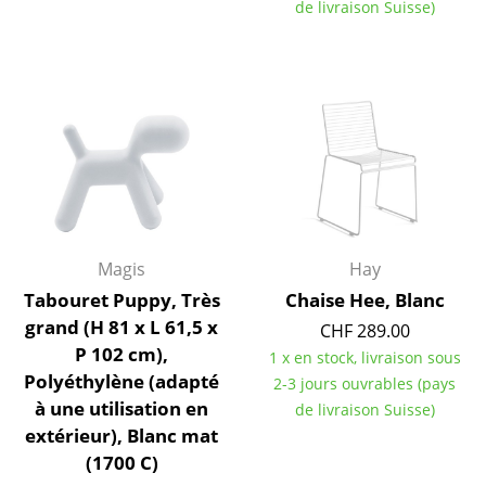
de livraison Suisse)
Lampes sans fil
... voir tous les luminaires
Lits
Lits doubles
Lits simples
Lits empilables
Magis
Hay
Lits enfants
Tabouret Puppy, Très
Chaise Hee, Blanc
grand (H 81 x L 61,5 x
CHF 289.00
Tables de chevet et Accessoires de lit
P 102 cm),
1 x en stock, livraison sous
... voir tous les lits
Polyéthylène (adapté
2-3 jours ouvrables (pays
à une utilisation en
de livraison Suisse)
Accessoires
extérieur), Blanc mat
(1700 C)
Horloges