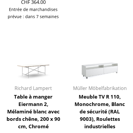
CHF 364.00
Miroirs
Entrée de marchandises
prévue : dans 7 semaines
Figurines & Miniatures
Vases
Plateaux
Accessoires de bureau
Boîtes de rangement
Couvertures
Richard Lampert
Müller Möbelfabrikation
Coussins
Table à manger
Meuble TV R 110,
Tapis
Eiermann 2,
Monochrome, Blanc
Mélaminé blanc avec
de sécurité (RAL
Rideaux
bords chêne, 200 x 90
9003), Roulettes
cm, Chromé
industrielles
... voir tous les accessoires