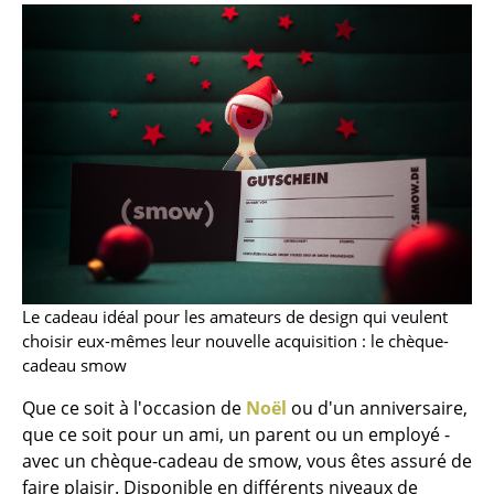
Tables
Tables de repas
Tables d’appoint
Tables basses
Bureaux & Secrétaires
Secrétaires & Tables PC
Tables de conférence et Pupitres
Le cadeau idéal pour les amateurs de design qui veulent
Tables hautes & Pupitres
choisir eux-mêmes leur nouvelle acquisition : le chèque-
cadeau smow
Tables enfants
Que ce soit à l'occasion de
Noël
ou d'un anniversaire,
Table de jardin
que ce soit pour un ami, un parent ou un employé -
avec un chèque-cadeau de smow, vous êtes assuré de
Chariots & Dessertes
faire plaisir. Disponible en différents niveaux de