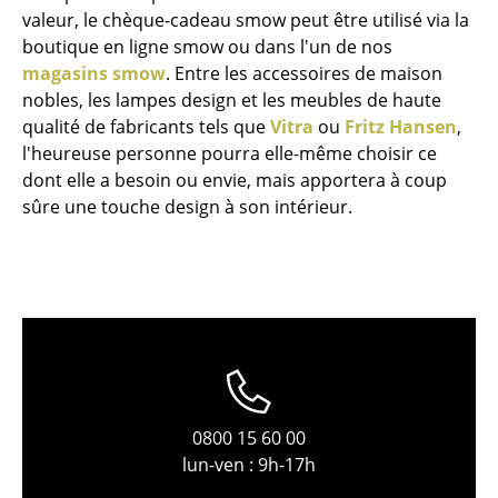
valeur, le chèque-cadeau smow peut être utilisé via la
Pièces détachées
boutique en ligne smow ou dans l'un de nos
... voir toutes les tables
magasins smow
. Entre les accessoires de maison
nobles, les lampes design et les meubles de haute
Rangements
qualité de fabricants tels que
Vitra
ou
Fritz Hansen
,
l'heureuse personne pourra elle-même choisir ce
Étagères & Armoires
dont elle a besoin ou envie, mais apportera à coup
sûre une touche design à son intérieur.
Bibliothèques
Étagères murales
Buffets & Commodes
Meubles TV
Caissons roulants et Meubles d’appoint
Meubles de bar
0800 15 60 00
lun-ven : 9h-17h
Garde-robes