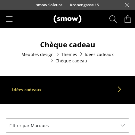
Accéder directement au contenu
smow Soleure
Kronengasse 15
Produits
Chèque cadeau
Sièges
Meubles design
Thèmes
Idées cadeaux
Chaises de cuisine & salle à manger
Chèque cadeau
Canapés
Fauteuils
Idées cadeaux
Fauteuils lounge
Chaises
Chaises cantilever
Filtrer par Marques
Chaises et Tabourets de bar