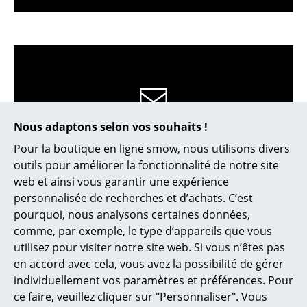
Petits rangements
Pièces détachées
... voir tous les rangements
Luminaires
Nous adaptons selon vos souhaits !
service@smow.ch
Suspensions & Plafonniers
Pour la boutique en ligne smow, nous utilisons divers
Lampes de table
outils pour améliorer la fonctionnalité de notre site
web et ainsi vous garantir une expérience
Lampes de bureau
personnalisée de recherches et d’achats. C’est
Lampadaires et Liseuses
pourquoi, nous analysons certaines données,
comme, par exemple, le type d’appareils que vous
Lampes de sol
utilisez pour visiter notre site web. Si vous n’êtes pas
en accord avec cela, vous avez la possibilité de gérer
Appliques murales
individuellement vos paramètres et préférences. Pour
Contacter showroom
Luminaires d’extérieur
ce faire, veuillez cliquer sur "Personnaliser". Vous