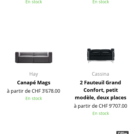
En stock
En stock
Tables
Tables de repas
Tables d’appoint
Tables basses
Bureaux & Secrétaires
Secrétaires & Tables PC
Hay
Cassina
Tables de conférence et Pupitres
Canapé Mags
2 Fauteuil Grand
Confort, petit
à partir de CHF 3’678.00
Tables hautes & Pupitres
modèle, deux places
En stock
Tables enfants
à partir de CHF 9’707.00
En stock
Table de jardin
Chariots & Dessertes
Offre