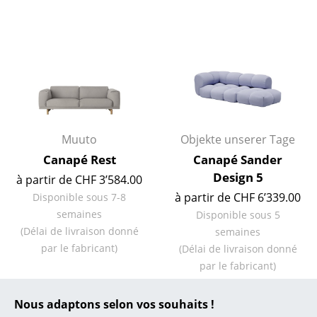
... toutes les marques A-Z
Designers
Alvar Aalto
Arne Jacobsen
Muuto
Objekte unserer Tage
Charles & Ray Eames
Canapé Rest
Canapé Sander
Eero Saarinen
Design 5
à partir de CHF 3’584.00
à partir de CHF 6’339.00
Disponible sous 7-8
Egon Eiermann
semaines
Disponible sous 5
Eileen Gray
(Délai de livraison donné
semaines
par le fabricant)
(Délai de livraison donné
Jean Prouvé
par le fabricant)
Le Corbusier
Nous adaptons selon vos souhaits !
Ludwig Mies van der Rohe