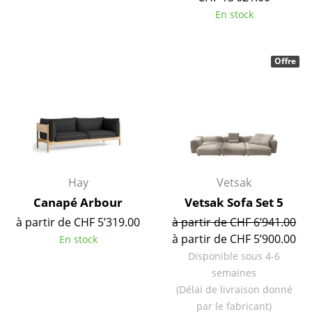
En stock
Miroirs
Figurines & Miniatures
Offre
Vases
Plateaux
Accessoires de bureau
Boîtes de rangement
Hay
Vetsak
Couvertures
Canapé Arbour
Vetsak Sofa Set 5
Coussins
à partir de CHF 5’319.00
à partir de CHF 6’941.00
à partir de CHF 5’900.00
En stock
Tapis
Disponible sous 4-6
Rideaux
semaines
(Délai de livraison donné
... voir tous les accessoires
par le fabricant)