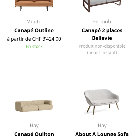
Petits rangements
Pièces détachées
Muuto
Fermob
Canapé Outline
Canapé 2 places
... voir tous les rangements
Bellevie
à partir de CHF 3’424.00
Luminaires
Produit non-disponible
En stock
(pour l'instant)
Suspensions & Plafonniers
Lampes de table
Lampes de bureau
Lampadaires et Liseuses
Lampes de sol
Appliques murales
Hay
Hay
Luminaires d’extérieur
Canapé Quilton
About A Lounge Sofa