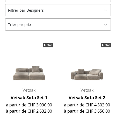
Tabourets
Filtrer par Designers
Bancs & Chaises longues
Trier par prix
Poufs poires
Chaises de jardin
Offre
Offre
Chaises enfants
Chaises à bascule
Chaises de bureau
Chaises de conférence
Fauteuils de direction
Vetsak
Vetsak
Vetsak Sofa Set 1
Vetsak Sofa Set 2
Pièces détachées
à partir de CHF 3’096.00
à partir de CHF 4’302.00
... voir tous les sièges
à partir de CHF 2’632.00
à partir de CHF 3’656.00