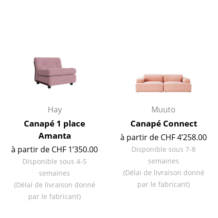
Artemide
Cassina
Fritz Hansen
HAY
Knoll International
Louis Poulsen
Hay
Muuto
Muuto
Canapé 1 place
Canapé Connect
Amanta
Nils Holger Moormann
à partir de CHF 4’258.00
à partir de CHF 1’350.00
Disponible sous 7-8
Richard Lampert
semaines
Disponible sous 4-5
(Délai de livraison donné
semaines
Thonet
par le fabricant)
(Délai de livraison donné
USM Haller
par le fabricant)
Vitra