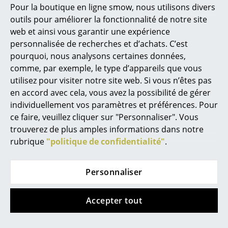
Pour la boutique en ligne smow, nous utilisons divers
Marcel Breuer
outils pour améliorer la fonctionnalité de notre site
web et ainsi vous garantir une expérience
Philippe Starck
personnalisée de recherches et d’achats. C’est
pourquoi, nous analysons certaines données,
Ronan & Erwan Bouroullec
comme, par exemple, le type d’appareils que vous
... tous les designers A-Z
utilisez pour visiter notre site web. Si vous n’êtes pas
Hay
Hay
en accord avec cela, vous avez la possibilité de gérer
Canapé Can 2.0
Canapé 2 places
individuellement vos paramètres et préférences. Pour
Thèmes
Amanta
à partir de CHF 3’012.00
ce faire, veuillez cliquer sur "Personnaliser". Vous
Nouveauté smow
à partir de CHF 2’701.00
Disponible sous 4-5
trouverez de plus amples informations dans notre
semaines
Disponible sous 3-4
rubrique
"politique de confidentialité"
.
Inspiration
(Délai de livraison donné
semaines
par le fabricant)
(Délai de livraison donné
Éditions spéciales
Personnaliser
par le fabricant)
Classiques du design
Accepter tout
Les femmes dans le design