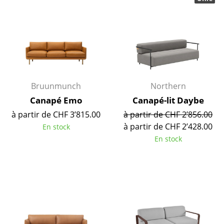
Pièces détachées
... voir toutes les tables
Rangements
Étagères & Armoires
Bruunmunch
Northern
Bibliothèques
Canapé Emo
Canapé-lit Daybe
Étagères murales
à partir de CHF 3’815.00
à partir de CHF 2’856.00
à partir de CHF 2’428.00
En stock
Buffets & Commodes
En stock
Meubles TV
Caissons roulants et Meubles d’appoint
Meubles de bar
Garde-robes