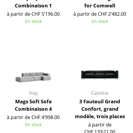
Combinaison 1
for Comwell
Lampes sans fil
à partir de CHF 5’196.00
à partir de CHF 2’482.00
... voir tous les luminaires
En stock
En stock
Lits
Lits doubles
Lits simples
Lits empilables
Lits enfants
Tables de chevet et Accessoires de lit
Hay
Cassina
Mags Soft Sofa
3 Fauteuil Grand
... voir tous les lits
Combinaison 4
Confort, grand
modèle, trois places
à partir de CHF 4’998.00
Accessoires
à partir de
En stock
Horloges
CHF 13’621.00