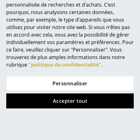
personnalisée de recherches et d’achats. C’est
Miroirs
Garantie
24 mois
pourquoi, nous analysons certaines données,
Muuto offre en outre une garantie de 3 ans
comme, par exemple, le type d’appareils que vous
Figurines & Miniatures
Données & Détails
Veuillez cliquer sur l’image afin d’obtenir les
utilisez pour visiter notre site web. Si vous n’êtes pas
produit
informations détaillées du produit (env. 1,0
Vases
en accord avec cela, vous avez la possibilité de gérer
MB).
individuellement vos paramètres et préférences. Pour
Plateaux
ce faire, veuillez cliquer sur "Personnaliser". Vous
trouverez de plus amples informations dans notre
Accessoires de bureau
rubrique
"politique de confidentialité"
.
Boîtes de rangement
Personnaliser
Couvertures
Coussins
Accepter tout
Tapis
Rideaux
Coups de coeur
... voir tous les accessoires