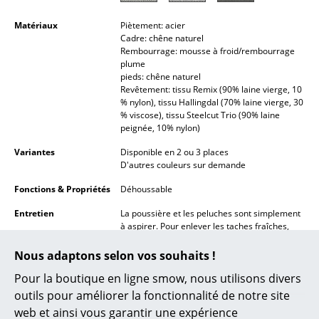
Lampes sans fil
Matériaux
Piètement: acier
Cadre: chêne naturel
... voir tous les luminaires
Rembourrage: mousse à froid/rembourrage
plume
Lits
pieds: chêne naturel
Revêtement: tissu Remix (90% laine vierge, 10
% nylon), tissu Hallingdal (70% laine vierge, 30
Lits doubles
% viscose), tissu Steelcut Trio (90% laine
peignée, 10% nylon)
Lits simples
Variantes
Disponible en 2 ou 3 places
Lits empilables
D'autres couleurs sur demande
Lits enfants
Fonctions & Propriétés
Déhoussable
Entretien
La poussière et les peluches sont simplement
Tables de chevet et Accessoires de lit
à aspirer. Pour enlever les taches fraîches,
veuillez utiliser un nettoyant doux et neutre
... voir tous les lits
sur un chiffon humide et tiède. Un nettoyage
Nous adaptons selon vos souhaits !
professionnel peut être effectué sans
Pour la boutique en ligne smow, nous utilisons divers
démontage de la chaise et avec une mousse
Accessoires
spécifique pour le rembourrage ou à l’aide
outils pour améliorer la fonctionnalité de notre site
d'une machine de nettoyage d'aspiration à
Horloges
web et ainsi vous garantir une expérience
injection-extraction.