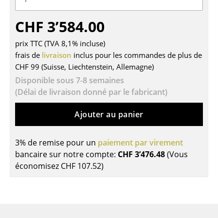
Tables
CHF 3’584.00
Tables de repas
prix TTC (TVA 8,1% incluse)
Tables d’appoint
frais de
livraison
inclus pour les commandes de plus de
CHF 99 (Suisse, Liechtenstein, Allemagne)
Tables basses
Disponible sous 7-8 semaines
Bureaux & Secrétaires
(Délai de livraison donné par le fabricant)
Secrétaires & Tables PC
Ajouter au panier
Tables de conférence et Pupitres
3% de remise pour un
paiement par virement
Tables hautes & Pupitres
bancaire sur notre compte:
CHF 3’476.48
(Vous
économisez
CHF 107.52
)
Tables enfants
Table de jardin
Chariots & Dessertes