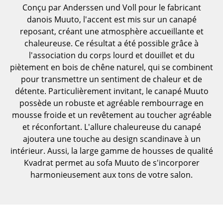
Conçu par Anderssen und Voll pour le fabricant
Pièces détachées
danois Muuto, l'accent est mis sur un canapé
... voir toutes les tables
reposant, créant une atmosphère accueillante et
chaleureuse. Ce résultat a été possible grâce à
Rangements
l'association du corps lourd et douillet et du
piètement en bois de chêne naturel, qui se combinent
Étagères & Armoires
pour transmettre un sentiment de chaleur et de
détente. Particulièrement invitant, le canapé Muuto
Bibliothèques
possède un robuste et agréable rembourrage en
Étagères murales
mousse froide et un revêtement au toucher agréable
et réconfortant. L'allure chaleureuse du canapé
Buffets & Commodes
ajoutera une touche au design scandinave à un
intérieur. Aussi, la large gamme de housses de qualité
Meubles TV
Kvadrat permet au sofa Muuto de s'incorporer
Caissons roulants et Meubles d’appoint
harmonieusement aux tons de votre salon.
Meubles de bar
Garde-robes