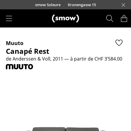
Accéder directement au contenu
smow Soleure
Kronengasse 15
Produits
Muuto
Sièges
Canapé Rest
Chaises de cuisine & salle à manger
de Anderssen & Voll, 2011
— à partir de CHF 3’584.00
Canapés
Fauteuils
Fauteuils lounge
Chaises
Chaises cantilever
Chaises et Tabourets de bar