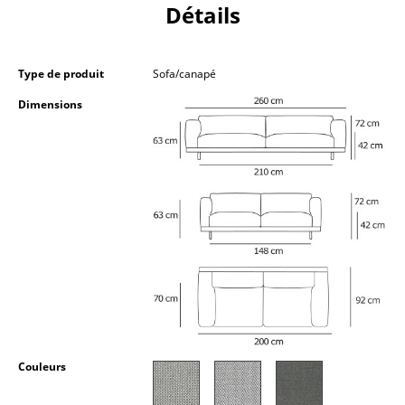
Détails
Petits rangements
Pièces détachées
Type de produit
Sofa/canapé
... voir tous les rangements
Dimensions
Luminaires
Suspensions & Plafonniers
Lampes de table
Lampes de bureau
Lampadaires et Liseuses
Lampes de sol
Appliques murales
Couleurs
Luminaires d’extérieur