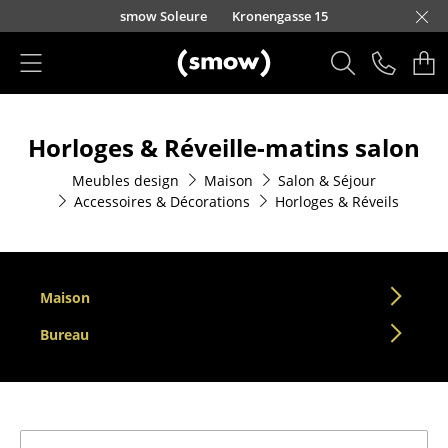
Accéder directement au contenu
smow Soleure
Kronengasse 15
Produits
Horloges & Réveille-matins salon
Sièges
Meubles design
Maison
Salon & Séjour
Chaises de cuisine & salle à manger
Accessoires & Décorations
Horloges & Réveils
Canapés
Fauteuils
Maison
Fauteuils lounge
Bureau
Chaises
Chaises cantilever
Chaises et Tabourets de bar