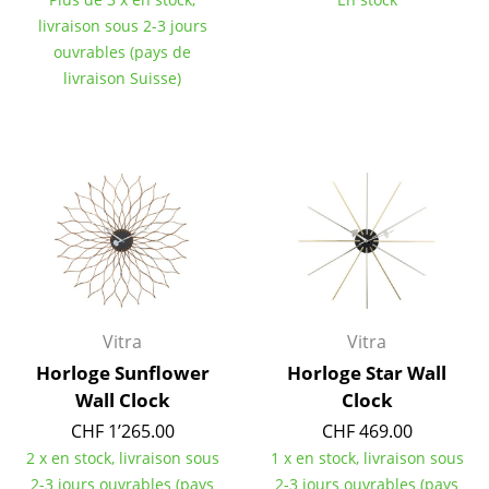
Pièces détachées
livraison sous 2-3 jours
ouvrables (pays de
... voir toutes les tables
livraison Suisse)
Rangements
Étagères & Armoires
Bibliothèques
Étagères murales
Buffets & Commodes
Meubles TV
Vitra
Vitra
Horloge Sunflower
Horloge Star Wall
Caissons roulants et Meubles d’appoint
Wall Clock
Clock
Meubles de bar
CHF 1’265.00
CHF 469.00
2 x en stock, livraison sous
1 x en stock, livraison sous
Garde-robes
2-3 jours ouvrables (pays
2-3 jours ouvrables (pays