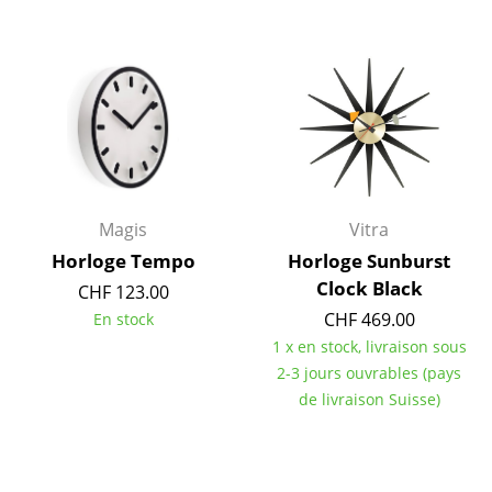
Lampes sans fil
... voir tous les luminaires
Lits
Lits doubles
Lits simples
Magis
Vitra
Lits empilables
Horloge Tempo
Horloge Sunburst
Clock Black
CHF 123.00
Lits enfants
CHF 469.00
En stock
Tables de chevet et Accessoires de lit
1 x en stock, livraison sous
2-3 jours ouvrables (pays
... voir tous les lits
de livraison Suisse)
Accessoires
Horloges