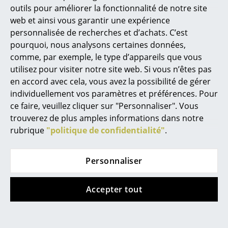
outils pour améliorer la fonctionnalité de notre site
Bureau
web et ainsi vous garantir une expérience
personnalisée de recherches et d’achats. C’est
Poste de travail
Kartell
Rosendahl
pourquoi, nous analysons certaines données,
Horloge L'Air du
Horloge AJ Bankers
comme, par exemple, le type d’appareils que vous
Bureau de direction
Temps
à partir de CHF 221.00
utilisez pour visiter notre site web. Si vous n’êtes pas
Salles de réunion
à partir de CHF 156.00
En stock
en accord avec cela, vous avez la possibilité de gérer
individuellement vos paramètres et préférences. Pour
En stock
Accueil & Réception
ce faire, veuillez cliquer sur "Personnaliser". Vous
trouverez de plus amples informations dans notre
Cantines & Espaces communs
rubrique
"politique de confidentialité"
.
Solutions par branche
Travailler en sécurité
Personnaliser
Marques & Designers
Accepter tout
Marques
Hay
Hay