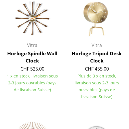
Miroirs
Figurines & Miniatures
Vases
Plateaux
Vitra
Vitra
Horloge Spindle Wall
Horloge Tripod Desk
Accessoires de bureau
Clock
Clock
Boîtes de rangement
CHF 525.00
CHF 455.00
1 x en stock, livraison sous
Plus de 3 x en stock,
Couvertures
2-3 jours ouvrables (pays
livraison sous 2-3 jours
Coussins
de livraison Suisse)
ouvrables (pays de
livraison Suisse)
Tapis
Rideaux
... voir tous les accessoires