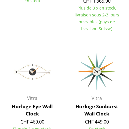
CHF 1’365.00
En stock
Tables
Plus de 3 x en stock,
livraison sous 2-3 jours
Tables de repas
ouvrables (pays de
livraison Suisse)
Tables d’appoint
Tables basses
Bureaux & Secrétaires
Secrétaires & Tables PC
Tables de conférence et Pupitres
Tables hautes & Pupitres
Vitra
Vitra
Tables enfants
Horloge Eye Wall
Horloge Sunburst
Table de jardin
Clock
Wall Clock
CHF 469.00
CHF 449.00
Chariots & Dessertes
Plus de 3 x en stock,
En stock