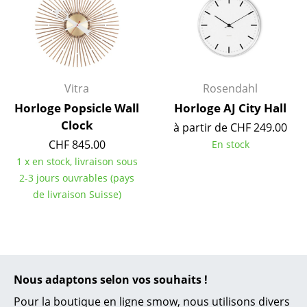
Espaces
Maison
Salon et Salle de séjour
Vitra
Rosendahl
Cuisine & Salle à manger
Horloge Popsicle Wall
Horloge AJ City Hall
Clock
à partir de CHF 249.00
Chambre à coucher
CHF 845.00
En stock
Chambre enfant
1 x en stock, livraison sous
2-3 jours ouvrables (pays
Bureau
de livraison Suisse)
Entrée & Couloir
Salle de Bain
Cellier & Buanderie
Nous adaptons selon vos souhaits !
Jardin & Balcon
Pour la boutique en ligne smow, nous utilisons divers