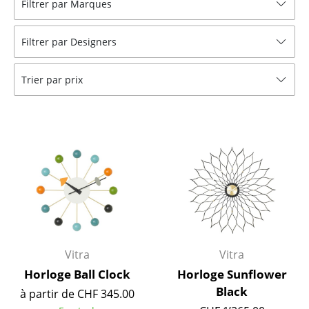
Filtrer par Marques
Tabourets
Filtrer par Designers
Bancs & Chaises longues
Poufs poires
Trier par prix
Chaises de jardin
Chaises enfants
Chaises à bascule
Chaises de bureau
Chaises de conférence
Fauteuils de direction
Vitra
Vitra
Pièces détachées
Horloge Ball Clock
Horloge Sunflower
Black
à partir de CHF 345.00
... voir tous les sièges