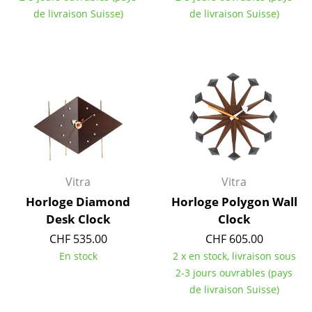
Petits rangements
de livraison Suisse)
de livraison Suisse)
Pièces détachées
... voir tous les rangements
Luminaires
Suspensions & Plafonniers
Lampes de table
Vitra
Vitra
Lampes de bureau
Horloge Diamond
Horloge Polygon Wall
Lampadaires et Liseuses
Desk Clock
Clock
CHF 535.00
CHF 605.00
Lampes de sol
En stock
2 x en stock, livraison sous
Appliques murales
2-3 jours ouvrables (pays
de livraison Suisse)
Luminaires d’extérieur