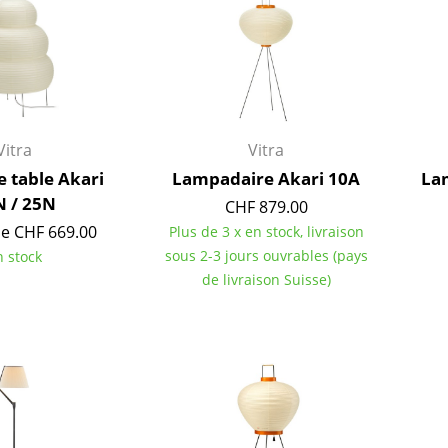
Vitra
Vitra
 table Akari
Lampadaire Akari 10A
La
N / 25N
CHF 879.00
de CHF 669.00
Plus de 3 x en stock, livraison
sous 2-3 jours ouvrables (pays
n stock
de livraison Suisse)
Maison
Salon et Salle de séjour
Cuisine & Salle à manger
Chambre à coucher