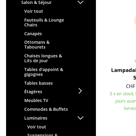
Chaises et Tabourets de
Tables hautes & Pupitres
Salon & Séjour
bar
Tables enfants
Voir tout
Tabourets
Table de jardin
Fauteuils & Lounge
Bancs & Chaises longues
Chairs
Chariots & Dessertes
Poufs poires
Canapés
Pièces détachées
Chaises de jardin
Ottomans &
... voir toutes les tables
Tabourets
Chaises enfants
Chaises longues &
Chaises à bascule
Lits de jour
Chaises de bureau
Tables d'appoint &
Lampadai
gigognes
Chaises de conférence
Tables basses
Fauteuils de direction
CHF 
Pièces détachées
Étagères
3 x en stock,
... voir tous les sièges
Meubles TV
jours ouv
livrai
Commodes & Buffets
Accessoires
Luminaires
Horloges
Voir tout
Miroirs
Suspensions &