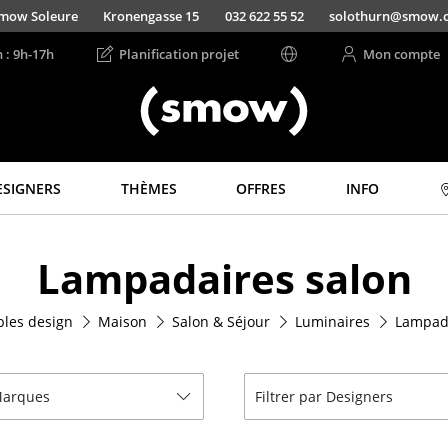
mow Soleure
Kronengasse 15
032 622 55 52
solothurn@smow.
n : 9h-17h
Planification projet
Mon compte
ESIGNERS
THÈMES
OFFRES
INFO
Rangements
Luminaires
Lampadaires salon
Étagères & Armoires
Suspensions &
Plafonniers
Bibliothèques
Lampes de table
les design
Maison
Salon & Séjour
Luminaires
Lampad
Étagères murales
Lampes de bureau
Buffets & Commodes
Lampadaires et Liseu
Meubles TV
 Marques
Filtrer par Designers
Lampes de sol
Caissons roulants et
Meubles d’appoint
Appliques murales