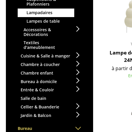
Plafonniers
Figurines & Miniatures
Lampadaires
Vases
Lampes de table
Plateaux
Accessoires &
Accessoires de bureau
Décorations
Boîtes de rangement
Textiles
Couvertures
d'ameublement
Lampe de
Coussins
Cuisine & Salle à manger
24
Tapis
Chambre à coucher
à partir 
Rideaux
Chambre enfant
E
... voir tous les
Bureau à domicile
accessoires
Entrée & Couloir
Salle de bain
Cellier & Buanderie
Jardin & Balcon
Bureau