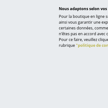
à partir 
Nous adaptons selon vos 
à partir 
Pour la boutique en ligne s
E
ainsi vous garantir une ex
certaines données, comme, p
Service
n’êtes pas en accord avec c
Contact
Pour ce faire, veuillez cli
Paiement
rubrique
"politique de con
Livraison
FAQ
Retours & échanges
Vos avantages en un cl
No
CGV
Lampa
Protection des donné
CHF
E
Saisir un critère