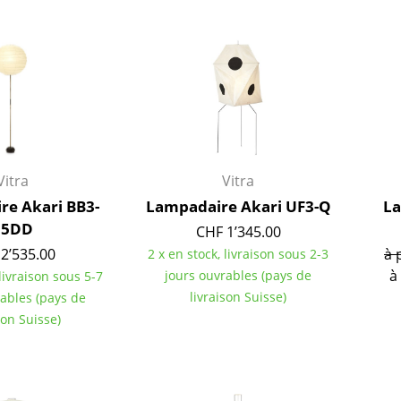
Meubles de bar
Luminaires d’extérieu
Garde-robes
Lampes sans fil
Petits rangements
... voir tous les lumina
Pièces détachées
... voir tous les rangements
Configurateur USM Haller
Vitra
Vitra
re Akari BB3-
Lampadaire Akari UF3-Q
La
55DD
CHF 1’345.00
2’535.00
à 
2 x en stock, livraison sous 2-3
à
jours ouvrables (pays de
 livraison sous 5-7
livraison Suisse)
rables (pays de
son Suisse)