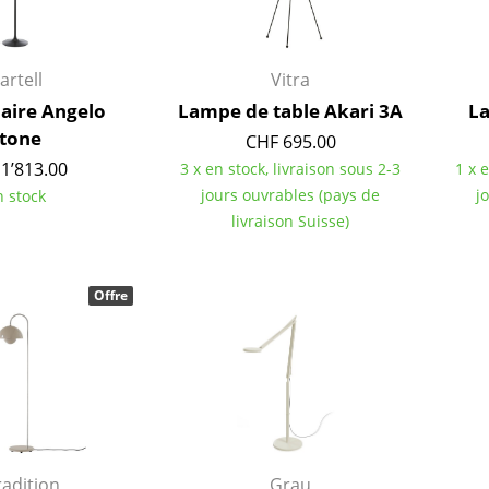
Chambre enfant
Bureau
Entrée & Couloir
artell
Vitra
Salle de Bain
ire Angelo
Lampe de table Akari 3A
La
Cellier & Buanderie
tone
CHF 695.00
Jardin & Balcon
1’813.00
3 x en stock, livraison sous 2-3
1 x 
jours ouvrables (pays de
j
n stock
Marques
Designers
livraison Suisse)
Artemide
Alvar Aalto
Cassina
Arne Jacobsen
Offre
Fritz Hansen
Charles & Ray Eames
HAY
Eero Saarinen
Knoll International
Egon Eiermann
Louis Poulsen
Eileen Gray
Muuto
Jean Prouvé
Nils Holger Moormann
Le Corbusier
adition
Grau