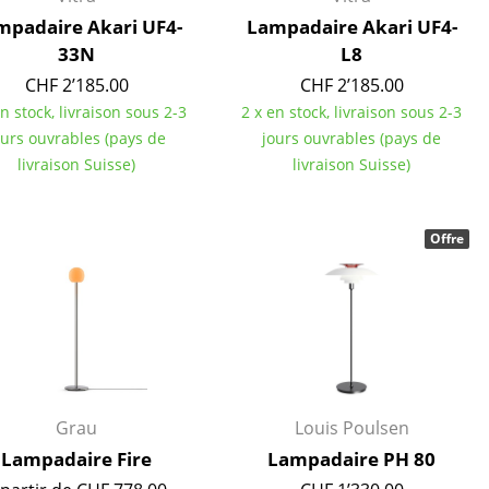
e
mpadaire Akari UF4-
Lampadaire Akari UF4-
33N
L8
CHF 2’185.00
CHF 2’185.00
ec
en stock, livraison sous 2-3
2 x en stock, livraison sous 2-3
ours ouvrables (pays de
jours ouvrables (pays de
livraison Suisse)
livraison Suisse)
Offre
design
Grau
Louis Poulsen
Lampadaire Fire
Lampadaire PH 80