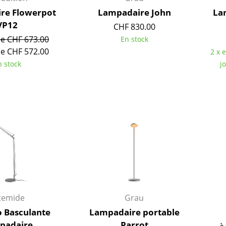
Richard Lampert
Ludwig Mies van der Roh
re Flowerpot
Lampadaire John
La
Thonet
Marcel Breuer
VP12
CHF 830.00
USM Haller
Philippe Starck
de CHF 673.00
En stock
Vitra
Ronan & Erwan Bouroull
de CHF 572.00
2 x 
... toutes les marques A-Z
... tous les designers A-Z
n stock
j
Nouveauté smow
Inspiration
Éditions spéciales
Classiques du design
Les femmes dans le 
Design Bauhaus
Design Mid-Century
Design scandinave
Design italien
temide
Grau
Design durable
 Basculante
Lampadaire portable
Matériaux naturels
padaire
Parrot