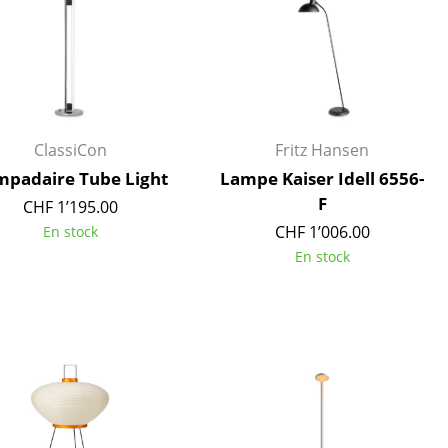
ClassiCon
Fritz Hansen
mpadaire Tube Light
Lampe Kaiser Idell 6556-
F
CHF 1’195.00
CHF 1’006.00
En stock
En stock
Bureau
Poste de travail
Bureau de direction
Salles de réunion