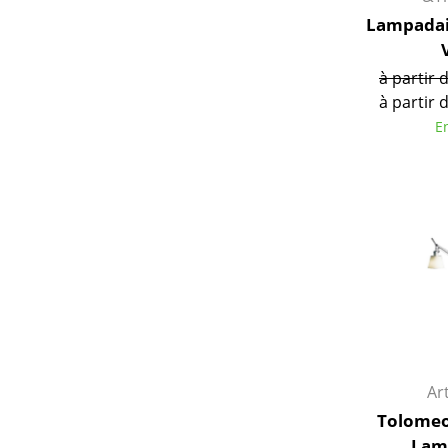
Lampadai
à partir 
à partir 
E
Ar
Tolomeo
Lam