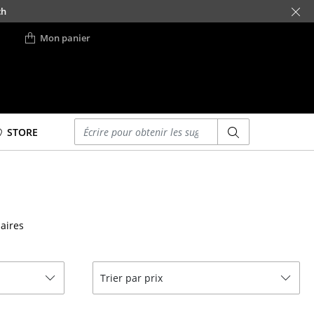
ch
Mon panier
Saisir un critère
STORE
Lits
Lits doubles
Lits simples
aires
Lits empilables
Lits enfants
ses
Tables de chevet et
Trier par prix
Accessoires de lit
... voir tous les lits