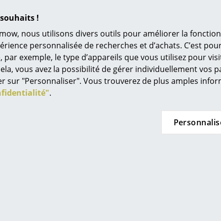
à
Univers de couleurs
de CHF 545.00
à partir de CHF 1’132.00
souhaits !
L’original
de CHF 491.00
En stock
mow, nous utilisons divers outils pour améliorer la fonction
Idées cadeaux
n stock
périence personnalisée de recherches et d’achats. C’est po
ar exemple, le type d’appareils que vous utilisez pour visit
L
ela, vous avez la possibilité de gérer individuellement vos 
À
quer sur "Personnaliser". Vous trouverez de plus amples inf
s
fidentialité"
.
Re
Tr
Personnalis
N
in d’oeil
Me
rthern
Foscarini
daire Me
Lampadaire Magneto
La
es
Terra
 508.00
CHF 636.00
à
n stock
En stock