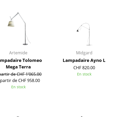
r
ires
Artemide
Midgard
mpadaire Tolomeo
Lampadaire Ayno L
Mega Terra
CHF 820.00
partir de CHF 1’065.00
En stock
 partir de CHF 958.00
En stock