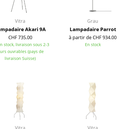
Accueil & Réception
Cantines & Espaces communs
Solutions par branche
Vitra
Grau
Travailler en sécurité
mpadaire Akari 9A
Lampadaire Parrot
CHF 735.00
à partir de CHF 934.00
en stock, livraison sous 2-3
En stock
ours ouvrables (pays de
L’original
livraison Suisse)
Vitra
Vitra