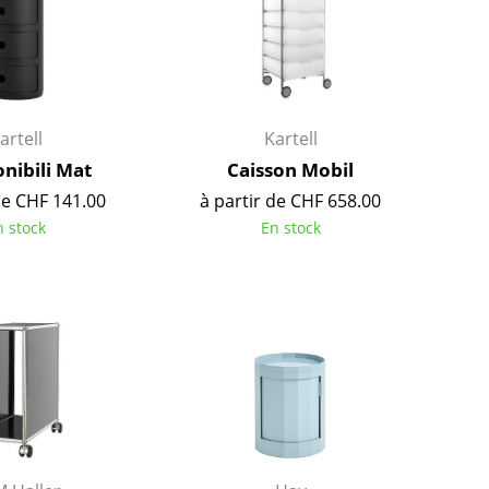
artell
Kartell
ibili Mat
Caisson Mobil
de CHF 141.00
à partir de CHF 658.00
n stock
En stock
Maison
Salon et Salle de séjour
Cuisine & Salle à manger
Chambre à coucher