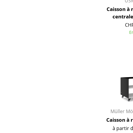
USM
Caisson à 
central
CHF
E
Müller Mö
Caisson à 
à partir 