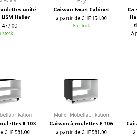
 Haller
Hay
Chambre enfant
roulettes unité
Caisson Facet Cabinet
Cai
Bureau
e USM Haller
Ha
à partir de CHF 154.00
Entrée & Couloir
d
 477.00
En stock
Salle de Bain
à 
n stock
Cellier & Buanderie
Jardin & Balcon
Marques
Designers
Artemide
Alvar Aalto
Cassina
Arne Jacobsen
Fritz Hansen
Charles & Ray Eames
HAY
Eero Saarinen
Knoll International
Egon Eiermann
Louis Poulsen
Eileen Gray
belfabrikation
Müller Möbelfabrikation
Muuto
Jean Prouvé
roulettes R 103
Caisson à roulettes R 106
Cais
Nils Holger Moormann
Le Corbusier
de CHF 581.00
à partir de CHF 581.00
à