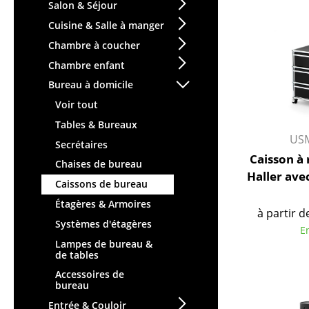
Chaises et Tabourets de
Tables hautes & Pupitres
Salon & Séjour
bar
Tables enfants
Cuisine & Salle à manger
Tabourets
Table de jardin
Chambre à coucher
Bancs & Chaises longues
Chariots & Dessertes
Chambre enfant
Poufs poires
Pièces détachées
Bureau à domicile
Chaises de jardin
... voir toutes les tables
Voir tout
Chaises enfants
Tables & Bureaux
Chaises à bascule
USM
Secrétaires
Chaises de bureau
Caisson à
Chaises de bureau
Chaises de conférence
Haller avec
Caissons de bureau
Fauteuils de direction
Étagères & Armoires
Pièces détachées
à partir d
Systèmes d'étagères
... voir tous les sièges
E
Lampes de bureau &
de tables
Accessoires
Accessoires de
Horloges
bureau
Miroirs
Entrée & Couloir