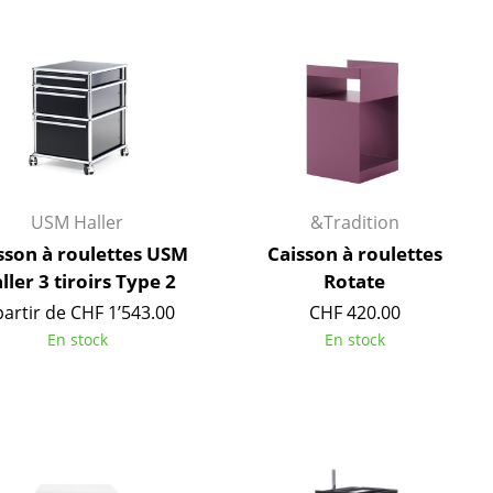
r
ires
USM Haller
&Tradition
sson à roulettes USM
Caisson à roulettes
ller 3 tiroirs Type 2
Rotate
partir de CHF 1’543.00
CHF 420.00
En stock
En stock