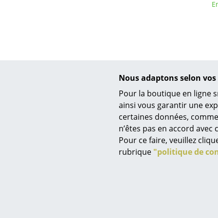
E
Nous adaptons selon vos 
Pour la boutique en ligne s
ainsi vous garantir une ex
certaines données, comme, p
n’êtes pas en accord avec c
Pour ce faire, veuillez cli
Mo
rubrique
"politique de con
Caisson
P
CHF
Disponible s
(Délai de liv