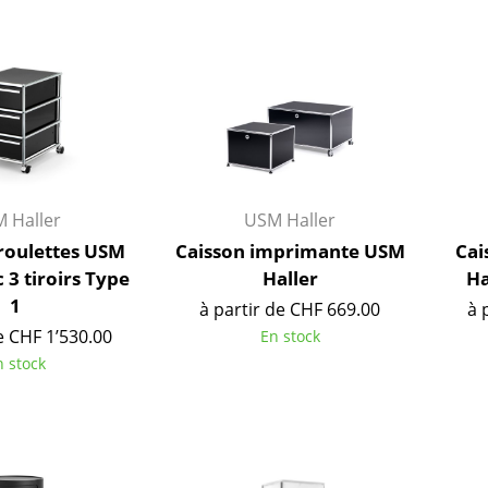
Meubles de bar
Luminaires d’extérieu
Garde-robes
Lampes sans fil
Petits rangements
... voir tous les lumina
Pièces détachées
... voir tous les rangements
Configurateur USM Haller
 Haller
USM Haller
 roulettes USM
Caisson imprimante USM
Cai
 3 tiroirs Type
Haller
Ha
1
à partir de CHF 669.00
à 
e CHF 1’530.00
En stock
n stock