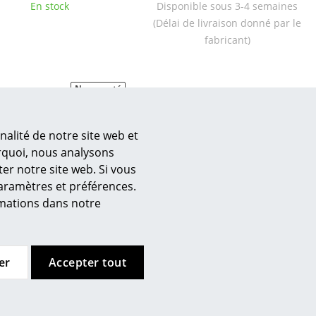
e
En stock
Disponible sous 3-4 semaines
(Délai de livraison donné par le
fabricant)
ec
Nouveauté
nalité de notre site web et
urquoi, nous analysons
er notre site web. Si vous
paramètres et préférences.
design
ormations dans notre
ils Holger Moormann
teneur roulant Lader
partir de CHF 1’460.00
er
Accepter tout
onible sous 3-4 semaines
i de livraison donné par le
fabricant)