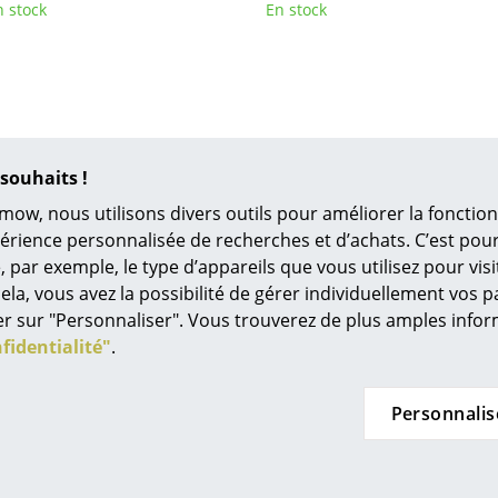
Richard Lampert
Ludwig Mies van der Roh
n stock
En stock
Thonet
Marcel Breuer
USM Haller
Philippe Starck
Vitra
Ronan & Erwan Bouroull
... toutes les marques A-Z
... tous les designers A-Z
souhaits !
Nouveauté smow
Inspiration
mow, nous utilisons divers outils pour améliorer la fonction
périence personnalisée de recherches et d’achats. C’est po
Éditions spéciales
ar exemple, le type d’appareils que vous utilisez pour visit
Classiques du design
ela, vous avez la possibilité de gérer individuellement vos 
Les femmes dans le 
quer sur "Personnaliser". Vous trouverez de plus amples inf
ntana
Müller Möbelfabrikation
N
Design Bauhaus
fidentialité"
.
 à roulettes
Caisson roulant Next
Con
Design Mid-Century
reppy
à partir de CHF 964.00
à 
Design scandinave
Personnalis
 681.00
Disponible sous 6-8 semaines
Disp
Design italien
(Délai de livraison donné par le
(Déla
ous 2-3 semaines
Design durable
fabricant)
raison donné par le
Matériaux naturels