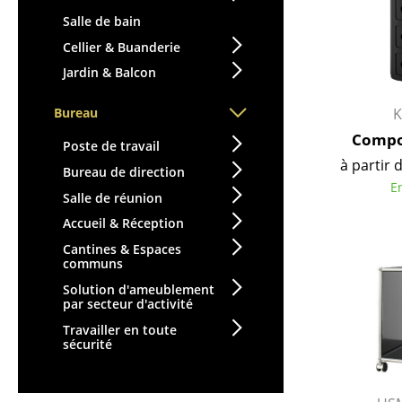
Figurines & Miniatures
Salle de bain
Vases
Cellier & Buanderie
Plateaux
Jardin & Balcon
Accessoires de bureau
K
Bureau
Boîtes de rangement
Compon
Couvertures
Poste de travail
à partir 
Coussins
Bureau de direction
E
Tapis
Salle de réunion
Rideaux
Accueil & Réception
... voir tous les
Cantines & Espaces
accessoires
communs
Solution d'ameublement
par secteur d'activité
Travailler en toute
sécurité