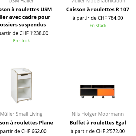
USM Haller
Müller Möbelfabrikation
Accueil & Réception
sson à roulettes USM
Caisson à roulettes R 107
Cantines & Espaces communs
ller avec cadre pour
à partir de CHF 784.00
Solutions par branche
ossiers suspendus
En stock
Travailler en sécurité
partir de CHF 1’238.00
En stock
L’original
Müller Small Living
Nils Holger Moormann
son à roulettes Plane
Buffet à roulettes Egal
 partir de CHF 662.00
à partir de CHF 2’572.00