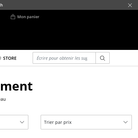
ch
Mon panier
Saisir un critère
STORE
Lits
ement
Lits doubles
Lits simples
eau
Lits empilables
Lits enfants
ses
Tables de chevet et
Trier par prix
Accessoires de lit
... voir tous les lits