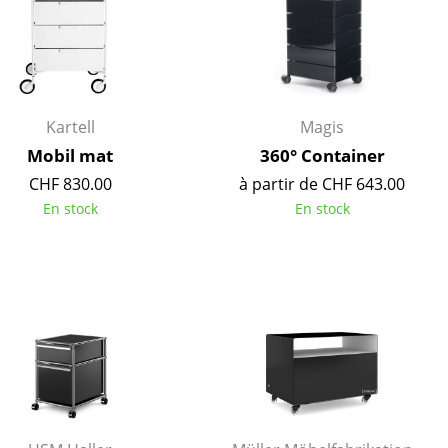
Kartell
Magis
Mobil mat
360° Container
CHF 830.00
à partir de CHF 643.00
En stock
En stock
Bureau
Poste de travail
Bureau de direction
Salles de réunion