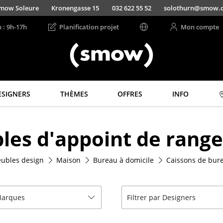
mow Soleure
Kronengasse 15
032 622 55 52
solothurn@smow.
n : 9h-17h
Planification projet
Mon compte
ESIGNERS
THÈMES
OFFRES
INFO
Rangements
Luminaires
les d'appoint de rang
Étagères & Armoires
Suspensions &
Plafonniers
Bibliothèques
Lampes de table
ubles design
Maison
Bureau à domicile
Caissons de bur
Étagères murales
Lampes de bureau
Buffets & Commodes
Lampadaires et Liseu
Meubles TV
 Marques
Filtrer par Designers
Lampes de sol
Caissons roulants et
Meubles d’appoint
Appliques murales