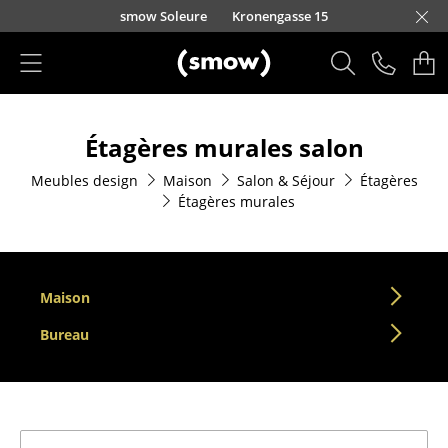
Accéder directement au contenu
smow Soleure
Kronengasse 15
Produits
Étagères murales salon
Sièges
Meubles design
Maison
Salon & Séjour
Étagères
Chaises de cuisine & salle à manger
Étagères murales
Canapés
Fauteuils
Maison
Fauteuils lounge
Bureau
Chaises
Chaises cantilever
Chaises et Tabourets de bar