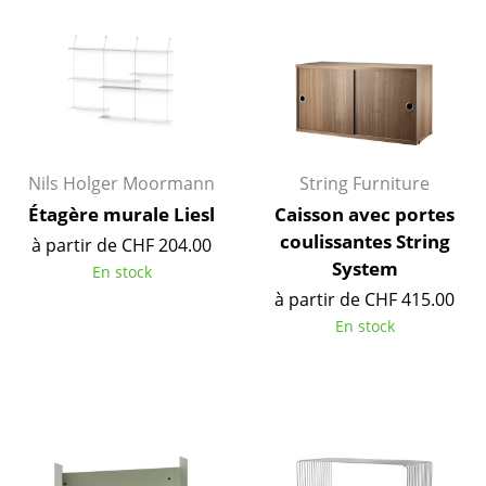
Pièces détachées
... voir toutes les tables
Rangements
Étagères & Armoires
Nils Holger Moormann
String Furniture
Bibliothèques
Étagère murale Liesl
Caisson avec portes
coulissantes String
à partir de CHF 204.00
Étagères murales
System
En stock
Buffets & Commodes
à partir de CHF 415.00
En stock
Meubles TV
Caissons roulants et Meubles d’appoint
Meubles de bar
Garde-robes