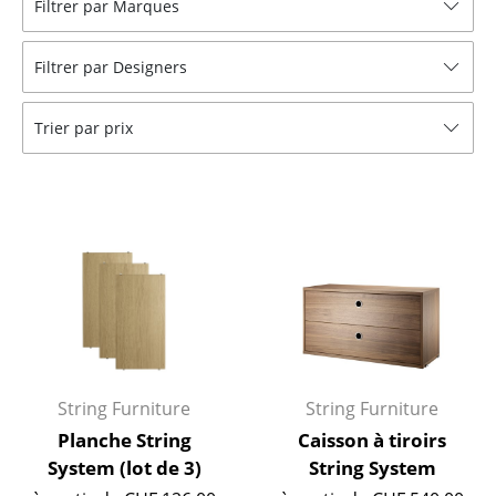
Filtrer par Marques
Tabourets
Filtrer par Designers
Bancs & Chaises longues
Poufs poires
Trier par prix
Chaises de jardin
Chaises enfants
Chaises à bascule
Chaises de bureau
Chaises de conférence
Fauteuils de direction
String Furniture
String Furniture
Pièces détachées
Planche String
Caisson à tiroirs
System (lot de 3)
String System
... voir tous les sièges