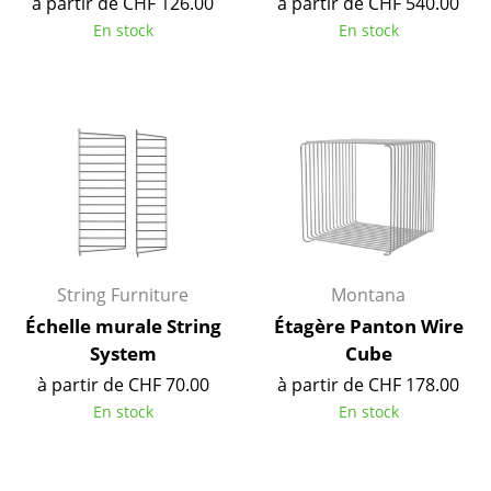
à partir de CHF 126.00
à partir de CHF 540.00
Tables
En stock
En stock
Tables de repas
Tables d’appoint
Tables basses
Bureaux & Secrétaires
Secrétaires & Tables PC
Tables de conférence et Pupitres
String Furniture
Montana
Échelle murale String
Étagère Panton Wire
Tables hautes & Pupitres
System
Cube
Tables enfants
à partir de CHF 70.00
à partir de CHF 178.00
En stock
En stock
Table de jardin
Chariots & Dessertes