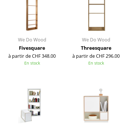
Bureau
Poste de travail
Bureau de direction
We Do Wood
We Do Wood
Salles de réunion
Fivesquare
Threesquare
Accueil & Réception
à partir de CHF 348.00
à partir de CHF 296.00
En stock
En stock
Cantines & Espaces communs
Solutions par branche
Travailler en sécurité
Marques & Designers
Marques