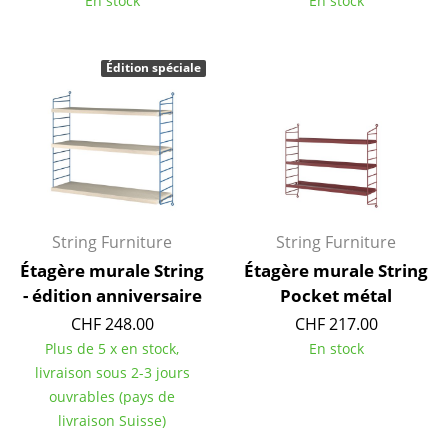
En stock
En stock
Miroirs
Figurines & Miniatures
Édition spéciale
Vases
Plateaux
Accessoires de bureau
Boîtes de rangement
String Furniture
String Furniture
Couvertures
Étagère murale String
Étagère murale String
- édition anniversaire
Pocket métal
Coussins
CHF 248.00
CHF 217.00
Tapis
Plus de 5 x en stock,
En stock
livraison sous 2-3 jours
Rideaux
ouvrables (pays de
livraison Suisse)
... voir tous les accessoires