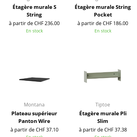
Lampes sans fil
Étagère murale S
Étagère murale String
String
Pocket
... voir tous les luminaires
à partir de CHF 236.00
à partir de CHF 186.00
En stock
En stock
Lits
Lits doubles
Lits simples
Lits empilables
Lits enfants
Tables de chevet et Accessoires de lit
Montana
Tiptoe
... voir tous les lits
Plateau supérieur
Étagère murale Pli
Panton Wire
Slim
Accessoires
à partir de CHF 37.10
à partir de CHF 37.38
Horloges