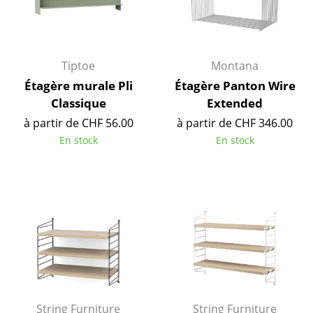
Petits rangements
Pièces détachées
Tiptoe
Montana
... voir tous les rangements
Étagère murale Pli
Étagère Panton Wire
Classique
Extended
Luminaires
à partir de CHF 56.00
à partir de CHF 346.00
Suspensions & Plafonniers
En stock
En stock
Lampes de table
Lampes de bureau
Lampadaires et Liseuses
Lampes de sol
Appliques murales
Luminaires d’extérieur
String Furniture
String Furniture