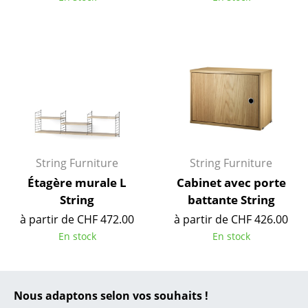
... toutes les marques A-Z
Designers
Alvar Aalto
Arne Jacobsen
Charles & Ray Eames
String Furniture
String Furniture
Eero Saarinen
Étagère murale L
Cabinet avec porte
Egon Eiermann
String
battante String
à partir de CHF 472.00
à partir de CHF 426.00
Eileen Gray
En stock
En stock
Jean Prouvé
Le Corbusier
Nous adaptons selon vos souhaits !
Ludwig Mies van der Rohe