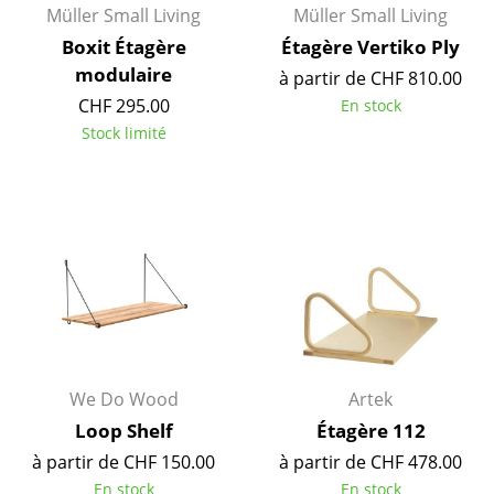
Artemide
Müller Small Living
Müller Small Living
Cassina
Boxit Étagère
Étagère Vertiko Ply
modulaire
à partir de CHF 810.00
Fritz Hansen
CHF 295.00
En stock
HAY
Stock limité
Knoll International
Louis Poulsen
Muuto
Nils Holger Moormann
Richard Lampert
Thonet
We Do Wood
Artek
Loop Shelf
Étagère 112
USM Haller
à partir de CHF 150.00
à partir de CHF 478.00
Vitra
En stock
En stock