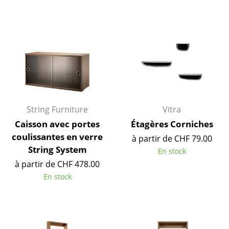
Espaces
Maison
Salon et Salle de séjour
Cuisine & Salle à manger
Chambre à coucher
String Furniture
Vitra
Chambre enfant
Caisson avec portes
Étagères Corniches
coulissantes en verre
à partir de CHF 79.00
Bureau
String System
En stock
Entrée & Couloir
à partir de CHF 478.00
En stock
Salle de Bain
Cellier & Buanderie
Jardin & Balcon