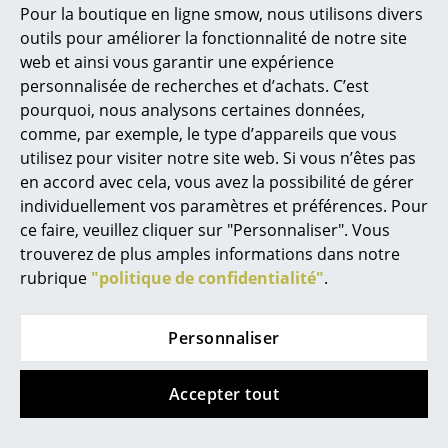
Pour la boutique en ligne smow, nous utilisons divers
Marcel Breuer
outils pour améliorer la fonctionnalité de notre site
web et ainsi vous garantir une expérience
Philippe Starck
personnalisée de recherches et d’achats. C’est
pourquoi, nous analysons certaines données,
Ronan & Erwan Bouroullec
comme, par exemple, le type d’appareils que vous
Montana
String Furniture
... tous les designers A-Z
utilisez pour visiter notre site web. Si vous n’êtes pas
Étagère Panton Wire
Étagère murale M
en accord avec cela, vous avez la possibilité de gérer
Low
String
individuellement vos paramètres et préférences. Pour
Thèmes
à partir de CHF 142.00
à partir de CHF 432.00
ce faire, veuillez cliquer sur "Personnaliser". Vous
En stock
En stock
Nouveauté smow
trouverez de plus amples informations dans notre
rubrique
"politique de confidentialité"
.
Inspiration
Éditions spéciales
Personnaliser
Classiques du design
Accepter tout
Les femmes dans le design