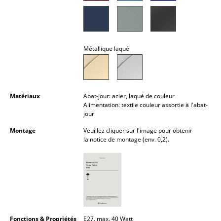
Lampes sans fil
... voir tous les luminaires
Métallique laqué
Lits
Lits doubles
Lits simples
Matériaux
Abat-jour: acier, laqué de couleur
Alimentation: textile couleur assortie à l'abat-
Lits empilables
jour
Montage
Veuillez cliquer sur l'image pour obtenir
Lits enfants
la notice de montage (env. 0,2).
Tables de chevet et Accessoires de lit
... voir tous les lits
Accessoires
Horloges
Fonctions & Propriétés
E27, max. 40 Watt