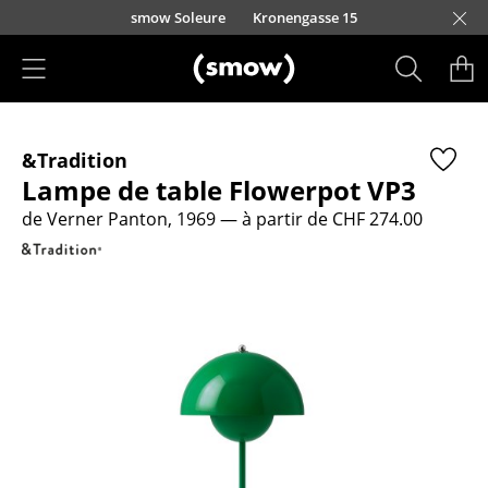
Accéder directement au contenu
smow Soleure
Kronengasse 15
Produits
&Tradition
Sièges
Lampe de table Flowerpot VP3
Chaises de cuisine & salle à manger
de Verner Panton, 1969
— à partir de CHF 274.00
Canapés
Fauteuils
Fauteuils lounge
Chaises
Chaises cantilever
Chaises et Tabourets de bar