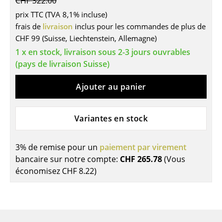
CHF 322.00
Tables
prix TTC (TVA 8,1% incluse)
frais de
livraison
inclus pour les commandes de plus de
Tables de repas
CHF 99 (Suisse, Liechtenstein, Allemagne)
1 x en stock, livraison sous 2-3 jours ouvrables
Tables d’appoint
(pays de livraison Suisse)
Tables basses
Ajouter au panier
Bureaux & Secrétaires
Secrétaires & Tables PC
Variantes en stock
Tables de conférence et Pupitres
3% de remise pour un
paiement par virement
Tables hautes & Pupitres
bancaire sur notre compte:
CHF 265.78
(Vous
économisez
CHF 8.22
)
Tables enfants
Table de jardin
Chariots & Dessertes