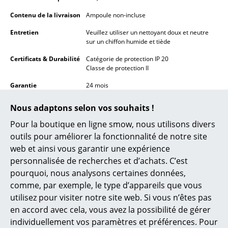
Miroirs
Contenu de la livraison
Ampoule non-incluse
Entretien
Veuillez utiliser un nettoyant doux et neutre
Figurines & Miniatures
sur un chiffon humide et tiède
Vases
Certificats & Durabilité
Catégorie de protection IP 20
Classe de protection II
Plateaux
Garantie
24 mois
Accessoires de bureau
Données & Détails
Veuillez cliquer sur l’image afin d’obtenir les
Nous adaptons selon vos souhaits !
produit
informations détaillées du produit (env. 0,8
Boîtes de rangement
MB).
Pour la boutique en ligne smow, nous utilisons divers
Couvertures
outils pour améliorer la fonctionnalité de notre site
web et ainsi vous garantir une expérience
Coussins
personnalisée de recherches et d’achats. C’est
pourquoi, nous analysons certaines données,
Tapis
comme, par exemple, le type d’appareils que vous
Rideaux
utilisez pour visiter notre site web. Si vous n’êtes pas
Famille de produits
Collection Flowerpot
en accord avec cela, vous avez la possibilité de gérer
... voir tous les accessoires
individuellement vos paramètres et préférences. Pour