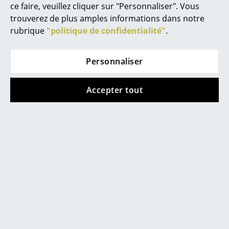
ce faire, veuillez cliquer sur "Personnaliser". Vous
Espaces
trouverez de plus amples informations dans notre
rubrique
"politique de confidentialité"
.
Maison
Salon et Salle de séjour
Personnaliser
Cuisine & Salle à manger
Accepter tout
Chambre à coucher
Offres
Chambre enfant
Offre
Offre
Bureau
Entrée & Couloir
Salle de Bain
Cellier & Buanderie
Jardin & Balcon
&Tradition
&Tradition