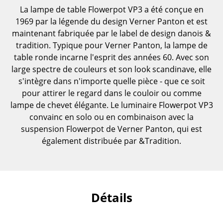
La lampe de table Flowerpot VP3 a été conçue en
Pièces détachées
1969 par la légende du design Verner Panton et est
... voir toutes les tables
maintenant fabriquée par le label de design danois &
tradition. Typique pour Verner Panton, la lampe de
Rangements
table ronde incarne l'esprit des années 60. Avec son
large spectre de couleurs et son look scandinave, elle
Étagères & Armoires
s'intègre dans n'importe quelle pièce - que ce soit
pour attirer le regard dans le couloir ou comme
Bibliothèques
lampe de chevet élégante. Le luminaire Flowerpot VP3
Étagères murales
convainc en solo ou en combinaison avec la
suspension Flowerpot de Verner Panton, qui est
Buffets & Commodes
également distribuée par &Tradition.
Meubles TV
Caissons roulants et Meubles d’appoint
Meubles de bar
Détails
Garde-robes