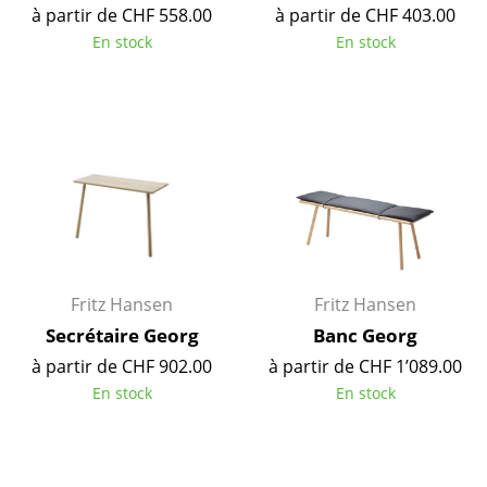
à partir de CHF 558.00
à partir de CHF 403.00
Tables
En stock
En stock
Tables de repas
Tables d’appoint
Tables basses
Bureaux & Secrétaires
Secrétaires & Tables PC
Tables de conférence et Pupitres
Fritz Hansen
Fritz Hansen
Tables hautes & Pupitres
Secrétaire Georg
Banc Georg
à partir de CHF 902.00
à partir de CHF 1’089.00
Tables enfants
En stock
En stock
Table de jardin
Chariots & Dessertes