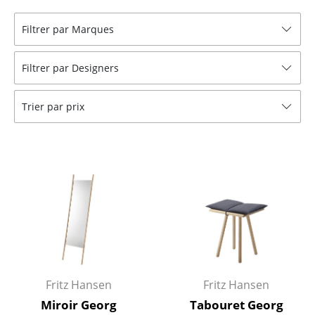
Tabourets
Filtrer par Marques
Bancs & Chaises longues
Filtrer par Designers
Poufs poires
Chaises de jardin
Trier par prix
Chaises enfants
Chaises à bascule
Chaises de bureau
Chaises de conférence
Fauteuils de direction
Pièces détachées
Fritz Hansen
Fritz Hansen
... voir tous les sièges
Miroir Georg
Tabouret Georg