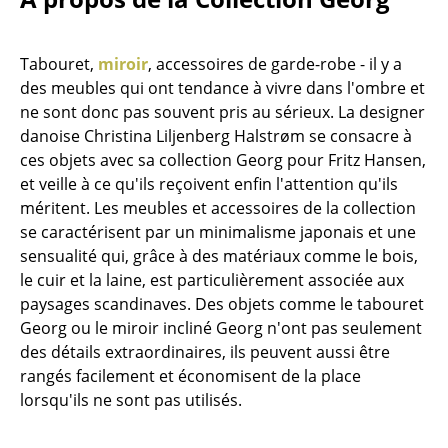
Petits rangements
Pièces détachées
Tabouret,
miroir
, accessoires de garde-robe - il y a
des meubles qui ont tendance à vivre dans l'ombre et
... voir tous les rangements
ne sont donc pas souvent pris au sérieux. La designer
danoise Christina Liljenberg Halstrøm se consacre à
Luminaires
ces objets avec sa collection Georg pour Fritz Hansen,
et veille à ce qu'ils reçoivent enfin l'attention qu'ils
Suspensions & Plafonniers
méritent. Les meubles et accessoires de la collection
Lampes de table
se caractérisent par un minimalisme japonais et une
sensualité qui, grâce à des matériaux comme le bois,
Lampes de bureau
le cuir et la laine, est particulièrement associée aux
paysages scandinaves. Des objets comme le tabouret
Lampadaires et Liseuses
Georg ou le miroir incliné Georg n'ont pas seulement
Lampes de sol
des détails extraordinaires, ils peuvent aussi être
rangés facilement et économisent de la place
Appliques murales
lorsqu'ils ne sont pas utilisés.
Luminaires d’extérieur