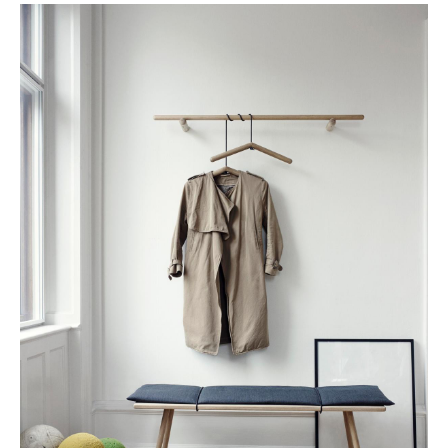
Lampes sans fil
... voir tous les luminaires
Lits
Lits doubles
Lits simples
Lits empilables
Lits enfants
Tables de chevet et Accessoires de lit
... voir tous les lits
Accessoires
Horloges