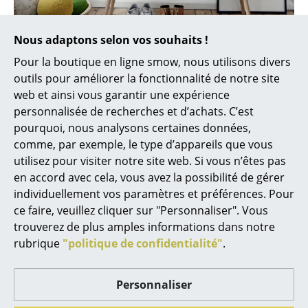
Miroirs
Nous adaptons selon vos souhaits !
Figurines & Miniatures
Pour la boutique en ligne smow, nous utilisons divers
Vases
Le banc Georg de Fritz Hansen
outils pour améliorer la fonctionnalité de notre site
web et ainsi vous garantir une expérience
Plateaux
personnalisée de recherches et d’achats. C’est
pourquoi, nous analysons certaines données,
Accessoires de bureau
comme, par exemple, le type d’appareils que vous
Boîtes de rangement
utilisez pour visiter notre site web. Si vous n’êtes pas
en accord avec cela, vous avez la possibilité de gérer
Couvertures
individuellement vos paramètres et préférences. Pour
ce faire, veuillez cliquer sur "Personnaliser". Vous
Coussins
trouverez de plus amples informations dans notre
Tapis
rubrique
"politique de confidentialité"
.
Rideaux
Personnaliser
... voir tous les accessoires