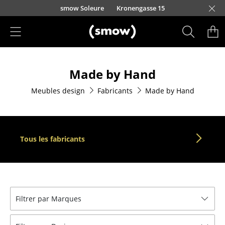
Accéder directement au contenu
smow Soleure
Kronengasse 15
Produits
Made by Hand
Sièges
Meubles design
Fabricants
Made by Hand
Chaises de cuisine & salle à manger
Canapés
Fauteuils
Tous les fabricants
Fauteuils lounge
Chaises
Chaises cantilever
Filtrer par Marques
Chaises et Tabourets de bar