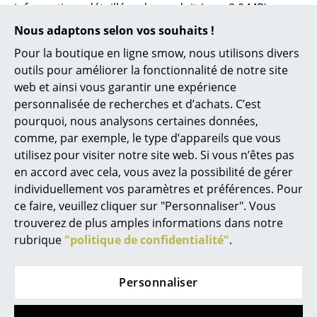
informations détaillées du produit (env. 8,0 MB).
Lampes sans fil
Nous adaptons selon vos souhaits !
... voir tous les luminaires
Pour la boutique en ligne smow, nous utilisons divers
outils pour améliorer la fonctionnalité de notre site
Lits
web et ainsi vous garantir une expérience
Lits doubles
personnalisée de recherches et d’achats. C’est
pourquoi, nous analysons certaines données,
Lits simples
comme, par exemple, le type d’appareils que vous
utilisez pour visiter notre site web. Si vous n’êtes pas
Lits empilables
en accord avec cela, vous avez la possibilité de gérer
Lits enfants
individuellement vos paramètres et préférences. Pour
ce faire, veuillez cliquer sur "Personnaliser". Vous
Tables de chevet et Accessoires de lit
trouverez de plus amples informations dans notre
rubrique
"politique de confidentialité"
.
... voir tous les lits
Accessoires
0800 15 60 00
Personnaliser
lun-ven : 9h-17h
Horloges