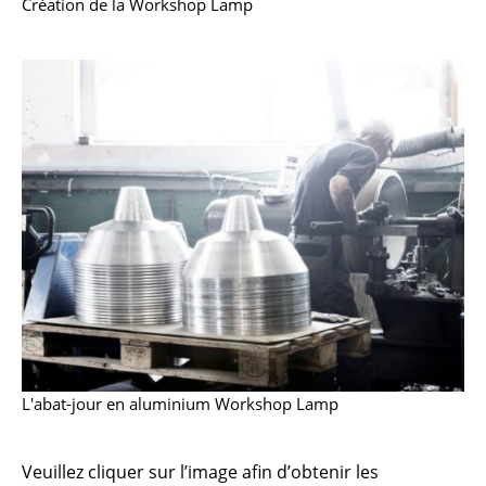
Création de la Workshop Lamp
Petits rangements
Pièces détachées
... voir tous les rangements
Luminaires
Suspensions & Plafonniers
Lampes de table
Lampes de bureau
Lampadaires et Liseuses
Lampes de sol
L'abat-jour en aluminium Workshop Lamp
Appliques murales
Luminaires d’extérieur
Veuillez cliquer sur l’image afin d’obtenir les