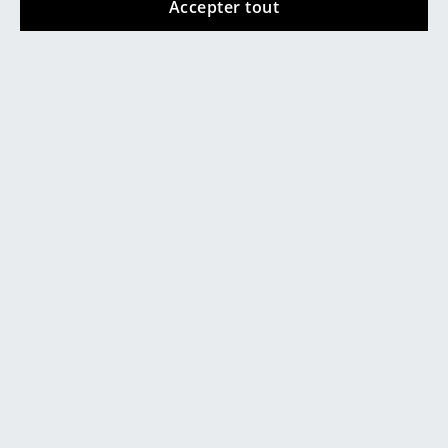
Accepter tout
Miroirs
Figurines & Miniatures
Vases
Plateaux
Accessoires de bureau
service@smow.ch
Boîtes de rangement
Couvertures
Coussins
Tapis
Rideaux
Contacter showroom
... voir tous les accessoires