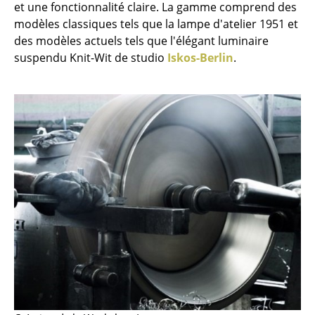
et une fonctionnalité claire. La gamme comprend des
Pièces détachées
modèles classiques tels que la lampe d'atelier 1951 et
des modèles actuels tels que l'élégant luminaire
... voir toutes les tables
suspendu Knit-Wit de studio
Iskos-Berlin
.
Rangements
Étagères & Armoires
Bibliothèques
Étagères murales
Buffets & Commodes
Meubles TV
Caissons roulants et Meubles d’appoint
Meubles de bar
Garde-robes