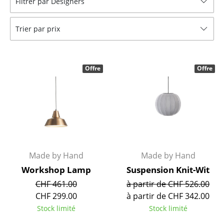
Filtrer par Designers
Tabourets
Trier par prix
Bancs & Chaises longues
Poufs poires
Offre
Offre
Chaises de jardin
Chaises enfants
Chaises à bascule
Chaises de bureau
Chaises de conférence
Made by Hand
Made by Hand
Workshop Lamp
Suspension Knit-Wit
Fauteuils de direction
CHF 461.00
à partir de CHF 526.00
Pièces détachées
CHF 299.00
à partir de CHF 342.00
Stock limité
Stock limité
... voir tous les sièges