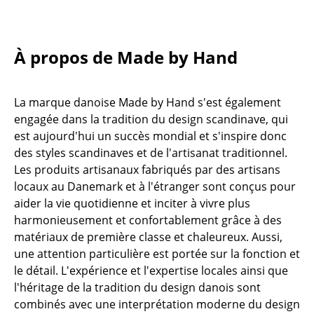
Tables
Tables de repas
À propos de Made by Hand
Tables d’appoint
La marque danoise Made by Hand s'est également
Tables basses
engagée dans la tradition du design scandinave, qui
Bureaux & Secrétaires
est aujourd'hui un succès mondial et s'inspire donc
des styles scandinaves et de l'artisanat traditionnel.
Secrétaires & Tables PC
Les produits artisanaux fabriqués par des artisans
locaux au Danemark et à l'étranger sont conçus pour
Tables de conférence et Pupitres
aider la vie quotidienne et inciter à vivre plus
Tables hautes & Pupitres
harmonieusement et confortablement grâce à des
matériaux de première classe et chaleureux. Aussi,
Tables enfants
une attention particulière est portée sur la fonction et
le détail. L'expérience et l'expertise locales ainsi que
Table de jardin
l'héritage de la tradition du design danois sont
Chariots & Dessertes
combinés avec une interprétation moderne du design