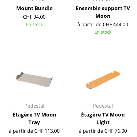
Petits rangements
Mount Bundle
Ensemble support TV
Moon
CHF 94.00
Pièces détachées
à partir de CHF 444.00
En stock
... voir tous les rangements
En stock
Luminaires
Suspensions & Plafonniers
Lampes de table
Lampes de bureau
Lampadaires et Liseuses
Pedestal
Pedestal
Lampes de sol
Étagère TV Moon
Étagère TV Moon
Appliques murales
Tray
Light
Luminaires d’extérieur
à partir de CHF 113.00
à partir de CHF 76.00