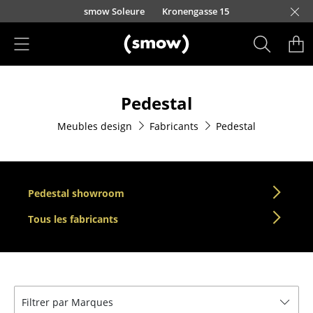
Accéder directement au contenu
smow Soleure
Kronengasse 15
Produits
Pedestal
Sièges
Meubles design
Fabricants
Pedestal
Chaises de cuisine & salle à manger
Canapés
Fauteuils
Pedestal showroom
Fauteuils lounge
Tous les fabricants
Chaises
Chaises cantilever
Filtrer par Marques
Chaises et Tabourets de bar