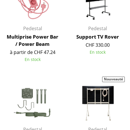
Pièces détachées
... voir toutes les tables
Pedestal
Pedestal
Rangements
Multiprise Power Bar
Support TV Rover
Étagères & Armoires
/ Power Beam
CHF 330.00
à partir de CHF 47.24
En stock
Bibliothèques
En stock
Étagères murales
Buffets & Commodes
Nouveauté
Meubles TV
Caissons roulants et Meubles d’appoint
Meubles de bar
Garde-robes
Pedestal
Pedestal