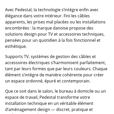
Espaces
Avec Pedestal, la technologie s’intègre enfin avec
élégance dans votre intérieur. Fini les câbles
Maison
apparents, les prises mal placées ou les installations
encombrées : la marque danoise propose des
Salon et Salle de séjour
solutions design pour TV et accessoires techniques,
Cuisine & Salle à manger
pensées pour un quotidien à la fois fonctionnel et
esthétique.
Chambre à coucher
Supports TV, systèmes de gestion des câbles et
Chambre enfant
accessoires électriques s’harmonisent parfaitement,
tant par leurs formes que par leurs couleurs. Chaque
Bureau
élément s’intègre de manière cohérente pour créer
Entrée & Couloir
un espace ordonné, épuré et contemporain.
Salle de Bain
Que ce soit dans le salon, le bureau à domicile ou un
espace de travail, Pedestal transforme votre
Cellier & Buanderie
installation technique en un véritable élément
d’aménagement design — discret, pratique et
Jardin & Balcon