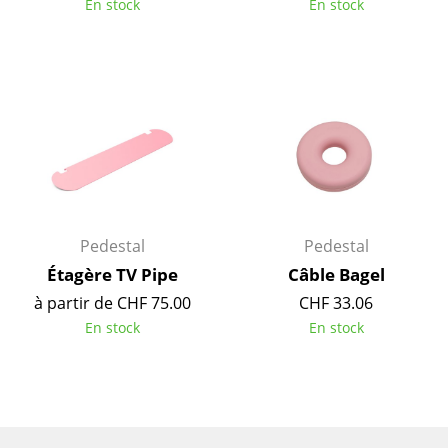
En stock
En stock
Lampes sans fil
... voir tous les luminaires
Lits
Lits doubles
Lits simples
Lits empilables
Pedestal
Pedestal
Lits enfants
Étagère TV Pipe
Câble Bagel
à partir de CHF 75.00
CHF 33.06
Tables de chevet et Accessoires de lit
En stock
En stock
... voir tous les lits
Accessoires
Horloges