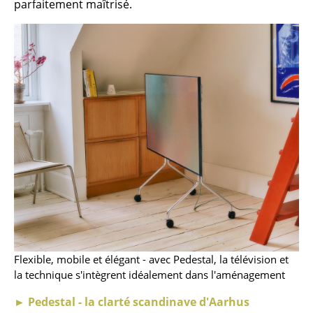
parfaitement maîtrisé.
Bureau
Poste de travail
Bureau de direction
Salles de réunion
Accueil & Réception
Cantines & Espaces communs
Solutions par branche
Travailler en sécurité
Marques & Designers
Flexible, mobile et élégant - avec Pedestal, la télévision et
la technique s'intègrent idéalement dans l'aménagement
Marques
► Pedestal - la clarté scandinave d'Aarhus