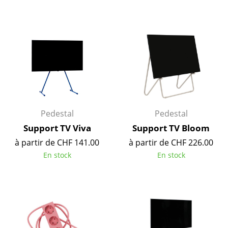
Tables
Tables de repas
Tables d’appoint
Tables basses
Bureaux & Secrétaires
Pedestal
Pedestal
Secrétaires & Tables PC
Support TV Viva
Support TV Bloom
Tables de conférence et Pupitres
à partir de CHF 141.00
à partir de CHF 226.00
En stock
En stock
Tables hautes & Pupitres
Tables enfants
Table de jardin
Chariots & Dessertes