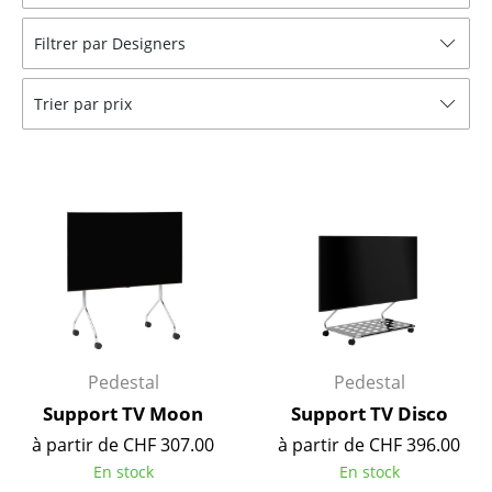
Tabourets
Filtrer par Designers
Bancs & Chaises longues
Trier par prix
Poufs poires
Chaises de jardin
Chaises enfants
Chaises à bascule
Chaises de bureau
Chaises de conférence
Fauteuils de direction
Pedestal
Pedestal
Support TV Moon
Support TV Disco
Pièces détachées
à partir de CHF 307.00
à partir de CHF 396.00
... voir tous les sièges
En stock
En stock