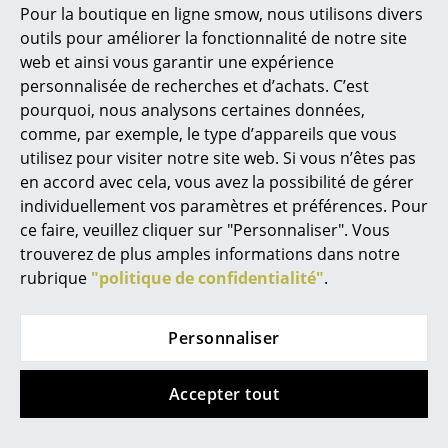
► Réduction du désordre visuel pour un espace
Pour la boutique en ligne smow, nous utilisons divers
apaisé
Marcel Breuer
outils pour améliorer la fonctionnalité de notre site
► technologie mise en scène avec style, et non
web et ainsi vous garantir une expérience
Philippe Starck
dissimulée
personnalisée de recherches et d’achats. C’est
pourquoi, nous analysons certaines données,
Ronan & Erwan Bouroullec
comme, par exemple, le type d’appareils que vous
... tous les designers A-Z
utilisez pour visiter notre site web. Si vous n’êtes pas
en accord avec cela, vous avez la possibilité de gérer
individuellement vos paramètres et préférences. Pour
Thèmes
ce faire, veuillez cliquer sur "Personnaliser". Vous
Nouveauté smow
trouverez de plus amples informations dans notre
rubrique
"politique de confidentialité"
.
Inspiration
Éditions spéciales
Personnaliser
Classiques du design
Accepter tout
Les femmes dans le design