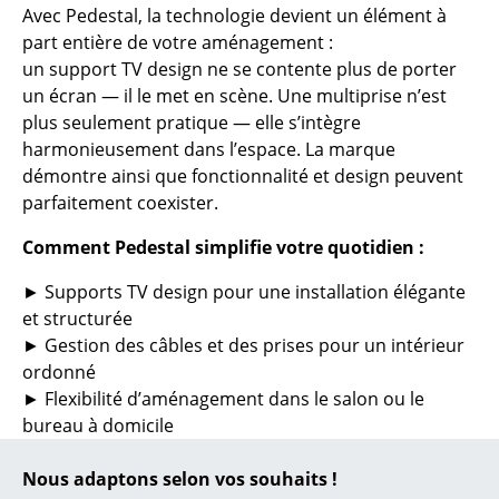
Avec Pedestal, la technologie devient un élément à
... toutes les marques A-Z
part entière de votre aménagement :
un support TV design ne se contente plus de porter
Designers
un écran — il le met en scène. Une multiprise n’est
plus seulement pratique — elle s’intègre
Alvar Aalto
harmonieusement dans l’espace. La marque
démontre ainsi que fonctionnalité et design peuvent
Arne Jacobsen
parfaitement coexister.
Charles & Ray Eames
Comment Pedestal simplifie votre quotidien :
Eero Saarinen
► Supports TV design pour une installation élégante
Egon Eiermann
et structurée
► Gestion des câbles et des prises pour un intérieur
Eileen Gray
ordonné
► Flexibilité d’aménagement dans le salon ou le
Jean Prouvé
bureau à domicile
Le Corbusier
► Palette de couleurs harmonieuse pour une
intégration cohérente
Nous adaptons selon vos souhaits !
Ludwig Mies van der Rohe