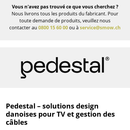
Vous n'avez pas trouvé ce que vous cherchez ?
Miroirs
Nous livrons tous les produits du fabricant. Pour
Figurines & Miniatures
toute demande de produits, veuillez nous
contacter au
0800 15 60 00
ou à
service@smow.ch
Vases
Plateaux
Accessoires de bureau
Boîtes de rangement
Couvertures
Coussins
Tapis
Pedestal – solutions design
Rideaux
danoises pour TV et gestion des
câbles
... voir tous les accessoires