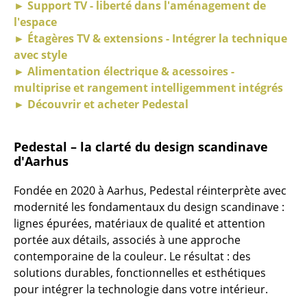
Artemide
► Support TV - liberté dans l'aménagement de
l'espace
Cassina
► Étagères TV & extensions - Intégrer la technique
avec style
Fritz Hansen
► Alimentation électrique & acessoires -
HAY
multiprise et rangement intelligemment intégrés
► Découvrir et acheter Pedestal
Knoll International
Louis Poulsen
Pedestal – la clarté du design scandinave
d'Aarhus
Muuto
Fondée en 2020 à Aarhus, Pedestal réinterprète avec
Nils Holger Moormann
modernité les fondamentaux du design scandinave :
Richard Lampert
lignes épurées, matériaux de qualité et attention
portée aux détails, associés à une approche
Thonet
contemporaine de la couleur. Le résultat : des
solutions durables, fonctionnelles et esthétiques
USM Haller
pour intégrer la technologie dans votre intérieur.
Vitra