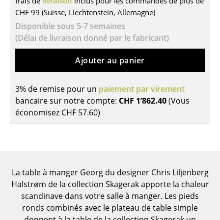
frais de
livraison
inclus pour les commandes de plus de
CHF 99 (Suisse, Liechtenstein, Allemagne)
Tables
Disponible sous 5-7 semaines
Tables de repas
(Délai de livraison donné par le fabricant)
Tables d’appoint
Ajouter au panier
Tables basses
3% de remise pour un
paiement par virement
Bureaux & Secrétaires
bancaire sur notre compte:
CHF 1’862.40
(Vous
Secrétaires & Tables PC
économisez
CHF 57.60
)
Tables de conférence et Pupitres
Tables hautes & Pupitres
Tables enfants
La table à manger Georg du designer Chris Liljenberg
Halstrøm de la collection Skagerak apporte la chaleur
Table de jardin
scandinave dans votre salle à manger. Les pieds
ronds combinés avec le plateau de table simple
Chariots & Dessertes
donnent à la table de la collection Skagerak un