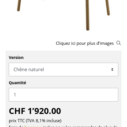
Tabourets
Bancs & Chaises longues
Poufs poires
Chaises de jardin
Cliquez ici pour plus d’images
Chaises enfants
Version
Chaises à bascule
Chaises de bureau
Quantité
Chaises de conférence
Fauteuils de direction
CHF 1’920.00
Pièces détachées
prix TTC (TVA 8,1% incluse)
... voir tous les sièges