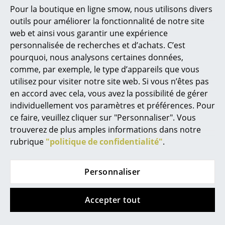
Pour la boutique en ligne smow, nous utilisons divers
Lampes sans fil
outils pour améliorer la fonctionnalité de notre site
... voir tous les luminaires
web et ainsi vous garantir une expérience
personnalisée de recherches et d’achats. C’est
Fritz Hansen
Lits
pourquoi, nous analysons certaines données,
Table à manger
comme, par exemple, le type d’appareils que vous
Lits doubles
Georg, Chêne naturel
utilisez pour visiter notre site web. Si vous n’êtes pas
en accord avec cela, vous avez la possibilité de gérer
Lits simples
CHF 1’920.00
individuellement vos paramètres et préférences. Pour
Disponible sous 5-7
Lits empilables
ce faire, veuillez cliquer sur "Personnaliser". Vous
semaines
trouverez de plus amples informations dans notre
(Délai de livraison donné
Lits enfants
rubrique
"politique de confidentialité"
.
par le fabricant)
Tables de chevet et Accessoires de lit
Personnaliser
... voir tous les lits
Accessoires
Accepter tout
Vous aimerez aussi
Horloges