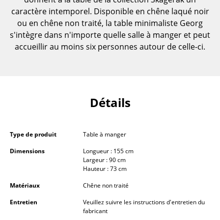
Pièces détachées
caractère intemporel. Disponible en chêne laqué noir
ou en chêne non traité, la table minimaliste Georg
... voir toutes les tables
s'intègre dans n'importe quelle salle à manger et peut
accueillir au moins six personnes autour de celle-ci.
Rangements
Étagères & Armoires
Bibliothèques
Détails
Étagères murales
Buffets & Commodes
Type de produit
Table à manger
Meubles TV
Dimensions
Longueur : 155 cm
Largeur : 90 cm
Hauteur : 73 cm
Caissons roulants et Meubles d’appoint
Matériaux
Chêne non traité
Meubles de bar
Entretien
Veuillez suivre les instructions d'entretien du
Garde-robes
fabricant