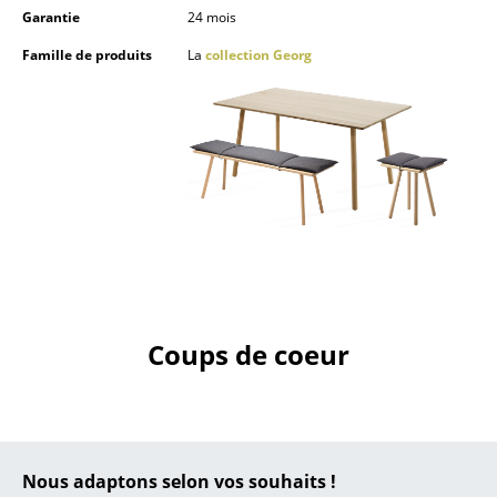
Garantie
24 mois
Petits rangements
Famille de produits
La
collection Georg
Pièces détachées
... voir tous les rangements
Luminaires
Suspensions & Plafonniers
Lampes de table
Lampes de bureau
Lampadaires et Liseuses
Coups de coeur
Lampes de sol
Appliques murales
Luminaires d’extérieur
Nous adaptons selon vos souhaits !