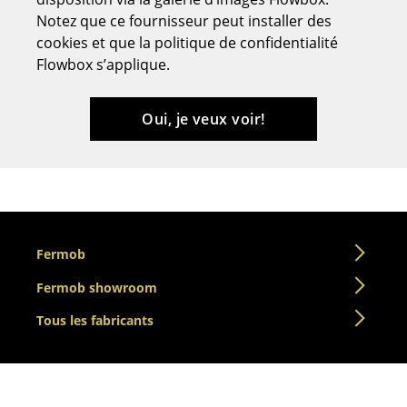
Notez que ce fournisseur peut installer des
Tabourets
cookies et que la politique de confidentialité
Bancs & Chaises longues
Flowbox s’applique.
Poufs poires
Oui, je veux voir!
Chaises de jardin
Chaises enfants
Chaises à bascule
Chaises de bureau
Fermob
Chaises de conférence
Fermob showroom
Fauteuils de direction
Tous les fabricants
Pièces détachées
... voir tous les sièges