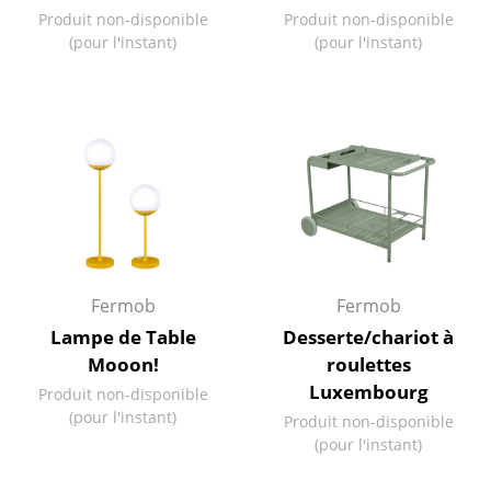
Artemide
Produit non-disponible
Produit non-disponible
(pour l'instant)
(pour l'instant)
Cassina
Fritz Hansen
HAY
Knoll International
Louis Poulsen
Muuto
Fermob
Fermob
Nils Holger Moormann
Lampe de Table
Desserte/chariot à
Richard Lampert
Mooon!
roulettes
Luxembourg
Produit non-disponible
Thonet
(pour l'instant)
Produit non-disponible
USM Haller
(pour l'instant)
Vitra