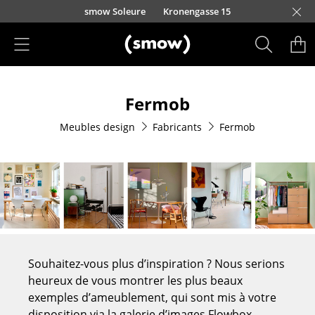
Accéder directement au contenu
smow Soleure
Kronengasse 15
Produits
Fermob
Sièges
Meubles design
Fabricants
Fermob
Chaises de cuisine & salle à manger
Canapés
Fauteuils
Fauteuils lounge
Chaises
Souhaitez-vous plus d’inspiration ? Nous serions
Chaises cantilever
heureux de vous montrer les plus beaux
exemples d’ameublement, qui sont mis à votre
Chaises et Tabourets de bar
disposition via la galerie d’images Flowbox.