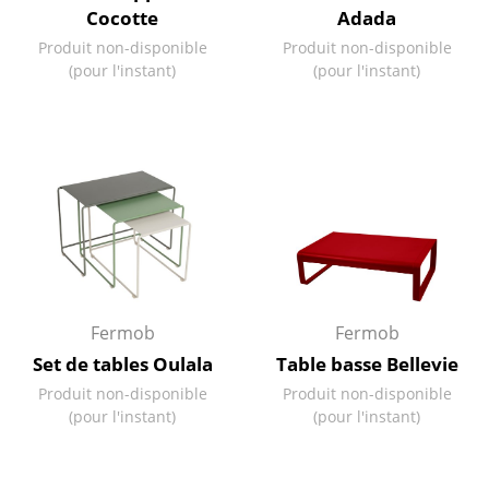
Cocotte
Adada
Miroirs
Produit non-disponible
Produit non-disponible
(pour l'instant)
(pour l'instant)
Figurines & Miniatures
Vases
Plateaux
Accessoires de bureau
Boîtes de rangement
Couvertures
Fermob
Fermob
Coussins
Set de tables Oulala
Table basse Bellevie
Tapis
Produit non-disponible
Produit non-disponible
(pour l'instant)
(pour l'instant)
Rideaux
... voir tous les accessoires