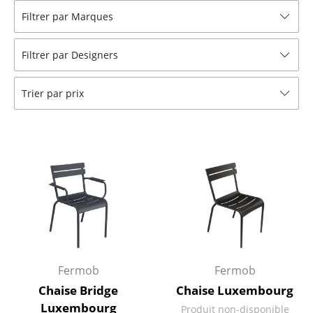
Filtrer par Marques
Tables
Tables de repas
Filtrer par Designers
Tables d’appoint
Trier par prix
Tables basses
Bureaux & Secrétaires
Secrétaires & Tables PC
Tables de conférence et Pupitres
Tables hautes & Pupitres
Tables enfants
Fermob
Fermob
Table de jardin
Chaise Bridge
Chaise Luxembourg
Chariots & Dessertes
Luxembourg
Produit non-disponible