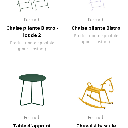
Lampes sans fil
... voir tous les luminaires
Fermob
Fermob
Chaise pliante Bistro -
Chaise pliante Bistro
Lits
lot de 2
Produit non-disponible
(pour l'instant)
Lits doubles
Produit non-disponible
(pour l'instant)
Lits simples
Lits empilables
Lits enfants
Tables de chevet et Accessoires de lit
... voir tous les lits
Accessoires
Fermob
Fermob
Horloges
Table d'appoint
Cheval à bascule