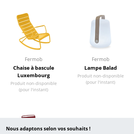
... toutes les marques A-Z
Designers
Alvar Aalto
Arne Jacobsen
Fermob
Fermob
Charles & Ray Eames
Chaise à bascule
Lampe Balad
Eero Saarinen
Luxembourg
Produit non-disponible
(pour l'instant)
Produit non-disponible
Egon Eiermann
(pour l'instant)
Eileen Gray
Jean Prouvé
Le Corbusier
Nous adaptons selon vos souhaits !
Ludwig Mies van der Rohe