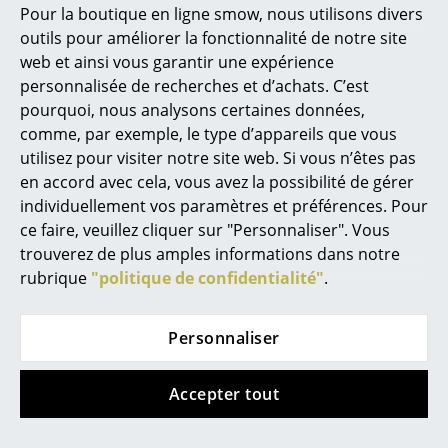
Pour la boutique en ligne smow, nous utilisons divers
Marcel Breuer
outils pour améliorer la fonctionnalité de notre site
web et ainsi vous garantir une expérience
Philippe Starck
personnalisée de recherches et d’achats. C’est
Fermob
Fermob
pourquoi, nous analysons certaines données,
Ronan & Erwan Bouroullec
Chaise Surprising
Banc à dossier
comme, par exemple, le type d’appareils que vous
Luxembourg
Produit non-disponible
... tous les designers A-Z
utilisez pour visiter notre site web. Si vous n’êtes pas
(pour l'instant)
Produit non-disponible
en accord avec cela, vous avez la possibilité de gérer
(pour l'instant)
individuellement vos paramètres et préférences. Pour
Thèmes
ce faire, veuillez cliquer sur "Personnaliser". Vous
Nouveauté smow
trouverez de plus amples informations dans notre
rubrique
"politique de confidentialité"
.
Inspiration
Éditions spéciales
Personnaliser
Classiques du design
Accepter tout
Les femmes dans le design
Fermob
Fermob