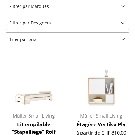
Filtrer par Marques
Tabourets
Bancs & Chaises longues
Filtrer par Designers
Poufs poires
Trier par prix
Chaises de jardin
Chaises enfants
Chaises à bascule
Chaises de bureau
Chaises de conférence
Fauteuils de direction
Müller Small Living
Müller Small Living
Pièces détachées
Lit empilable
Étagère Vertiko Ply
... voir tous les sièges
"Stapelliege" Rolf
à partir de CHF 810.00