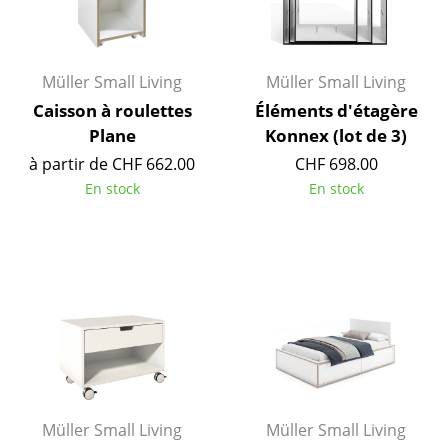
Bureau
Poste de travail
Müller Small Living
Müller Small Living
Caisson à roulettes
Éléments d'étagère
Bureau de direction
Plane
Konnex (lot de 3)
Salles de réunion
à partir de CHF 662.00
CHF 698.00
En stock
En stock
Accueil & Réception
Cantines & Espaces communs
Solutions par branche
Travailler en sécurité
Marques & Designers
Marques
Müller Small Living
Müller Small Living