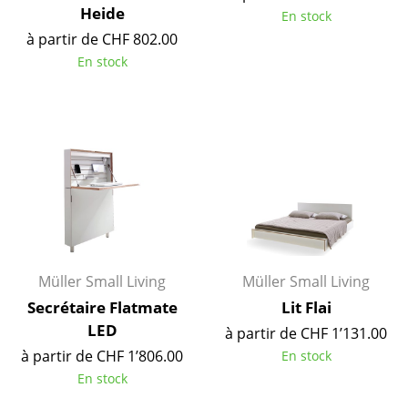
Heide
En stock
Tables
à partir de CHF 802.00
Tables de repas
En stock
Tables d’appoint
Tables basses
Bureaux & Secrétaires
Secrétaires & Tables PC
Tables de conférence et Pupitres
Tables hautes & Pupitres
Müller Small Living
Müller Small Living
Secrétaire Flatmate
Lit Flai
Tables enfants
LED
à partir de CHF 1’131.00
Table de jardin
à partir de CHF 1’806.00
En stock
En stock
Chariots & Dessertes