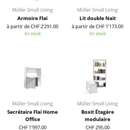
Lampes sans fil
Müller Small Living
Müller Small Living
... voir tous les luminaires
Armoire Flai
Lit double Nait
à partir de CHF 2’291.00
à partir de CHF 1’173.00
Lits
En stock
En stock
Lits doubles
Lits simples
Lits empilables
Lits enfants
Tables de chevet et Accessoires de lit
... voir tous les lits
Müller Small Living
Müller Small Living
Secrétaire Flai Home
Boxit Étagère
Accessoires
Office
modulaire
Horloges
CHF 1’997.00
CHF 295.00