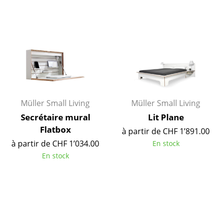
Pièces détachées
... voir toutes les tables
Rangements
Étagères & Armoires
Bibliothèques
Müller Small Living
Müller Small Living
Étagères murales
Secrétaire mural
Lit Plane
Flatbox
à partir de CHF 1’891.00
Buffets & Commodes
à partir de CHF 1’034.00
En stock
Meubles TV
En stock
Caissons roulants et Meubles d’appoint
Meubles de bar
Garde-robes