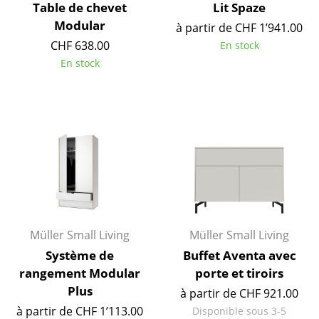
Artemide
Table de chevet
Lit Spaze
Modular
à partir de CHF 1’941.00
Cassina
CHF 638.00
En stock
Fritz Hansen
En stock
HAY
Knoll International
Louis Poulsen
Muuto
Nils Holger Moormann
Richard Lampert
Müller Small Living
Müller Small Living
Système de
Buffet Aventa avec
Thonet
rangement Modular
porte et tiroirs
USM Haller
Plus
à partir de CHF 921.00
à partir de CHF 1’113.00
Disponible sous 3-5
Vitra