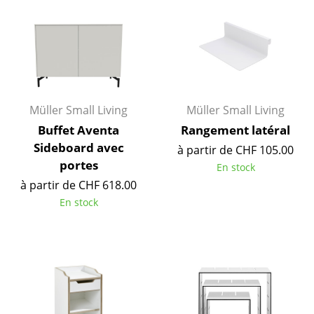
Espaces
Maison
Salon et Salle de séjour
Cuisine & Salle à manger
Müller Small Living
Müller Small Living
Buffet Aventa
Rangement latéral
Chambre à coucher
Sideboard avec
à partir de CHF 105.00
Chambre enfant
portes
En stock
à partir de CHF 618.00
Bureau
En stock
Entrée & Couloir
Salle de Bain
Cellier & Buanderie
Jardin & Balcon