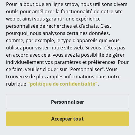
semaines
semaines
Pour la boutique en ligne smow, nous utilisons divers
Marcel Breuer
(Délai de livraison donné
(Délai de livraison donné
outils pour améliorer la fonctionnalité de notre site
par le fabricant)
par le fabricant)
web et ainsi vous garantir une expérience
Philippe Starck
personnalisée de recherches et d’achats. C’est
pourquoi, nous analysons certaines données,
Ronan & Erwan Bouroullec
comme, par exemple, le type d’appareils que vous
... tous les designers A-Z
utilisez pour visiter notre site web. Si vous n’êtes pas
en accord avec cela, vous avez la possibilité de gérer
individuellement vos paramètres et préférences. Pour
Thèmes
ce faire, veuillez cliquer sur "Personnaliser". Vous
Nouveauté smow
trouverez de plus amples informations dans notre
rubrique
"politique de confidentialité"
.
Inspiration
Müller Small Living
Müller Small Living
Surface feutrée
Tiroir de lit 16
Éditions spéciales
Personnaliser
à partir de CHF 148.00
à partir de CHF 1’072.00
Classiques du design
Disponible sous 3-5
Disponible sous 3-4
Accepter tout
semaines
semaines
Les femmes dans le design
(Délai de livraison donné
(Délai de livraison donné