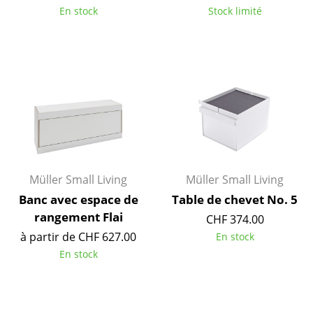
En stock
Stock limité
Miroirs
Figurines & Miniatures
Vases
Plateaux
Accessoires de bureau
Boîtes de rangement
Müller Small Living
Müller Small Living
Couvertures
Banc avec espace de
Table de chevet No. 5
Coussins
rangement Flai
CHF 374.00
à partir de CHF 627.00
En stock
Tapis
En stock
Rideaux
... voir tous les accessoires