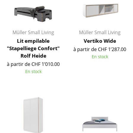
Petits rangements
Pièces détachées
... voir tous les rangements
Müller Small Living
Müller Small Living
Lit empilable
Vertiko Wide
Luminaires
"Stapelliege Confort"
à partir de CHF 1’287.00
Suspensions & Plafonniers
Rolf Heide
En stock
à partir de CHF 1’010.00
Lampes de table
En stock
Lampes de bureau
Lampadaires et Liseuses
Lampes de sol
Appliques murales
Luminaires d’extérieur