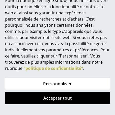
Pour la boutique en ligne smow, nous utilisons divers
outils pour améliorer la fonctionnalité de notre site
Bureau
web et ainsi vous garantir une expérience
personnalisée de recherches et d’achats. C’est
Poste de travail
pourquoi, nous analysons certaines données,
Bureau de direction
comme, par exemple, le type d’appareils que vous
utilisez pour visiter notre site web. Si vous n’êtes pas
Salles de réunion
en accord avec cela, vous avez la possibilité de gérer
Entretien
Suave / Doodle / Cord Velours / Pebble :
lavable à 30 °C
individuellement vos paramètres et préférences. Pour
Accueil & Réception
Loop Loop :
nettoyage à sec uniquement
ce faire, veuillez cliquer sur "Personnaliser". Vous
Cuir :
essuyer uniquement avec un chiffon
Cantines & Espaces communs
trouverez de plus amples informations dans notre
humide
rubrique
"politique de confidentialité"
.
Solutions par branche
Veuillez cliquer sur l'image pour obtenir des
informations détaillées
Travailler en sécurité
(env. 2,0 Mo)
Personnaliser
Marques & Designers
Accepter tout
Marques