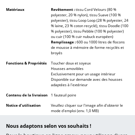
Espaces
Matériaux
Revêtement :
tissu Cord Velours (80 %
polyester, 20 % nylon), tissu Suave (100 %
polyester), tissu Loop Loop (28 % polyester, 24
Maison
% laine, 23 % coton recyclé), tissu Doodle (100
% polyester), tissu Pebble (100 % polyester)
Salon et Salle de séjour
ou cuir (100 % cuir nubuck européen)
Remplissage :
600 ou 1000 litres de flocons
Cuisine & Salle à manger
de mousse à mémoire de forme recyclés et
broyés
Chambre à coucher
Fonctions & Propriétés
Toucher doux et soyeux
Housses amovibles
Chambre enfant
Exclusivement pour un usage intérieur
Disponible sur demande avec des housses
Bureau
adaptées à l'extérieur
Entrée & Couloir
Contenu de la livraison
1 fauteuil poire
Notice d'utilisation
Veuillez cliquer sur l'image afin d'obtenir le
Salle de Bain
mode d'emploi (env. 1,0 MB)
Cellier & Buanderie
Nous adaptons selon vos souhaits !
Jardin & Balcon