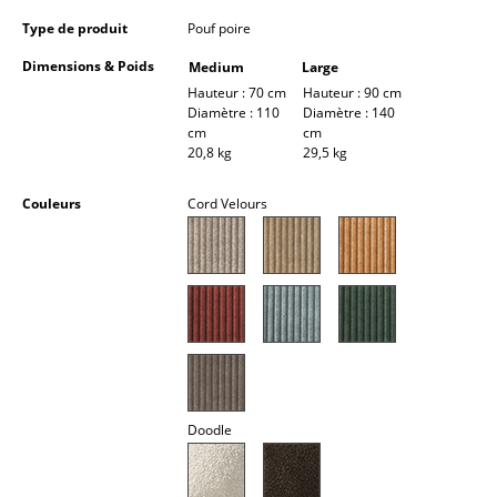
Lampes sans fil
Type de produit
Pouf poire
... voir tous les luminaires
Dimensions & Poids
Medium
Large
Hauteur : 70 cm
Hauteur : 90 cm
Diamètre : 110
Diamètre : 140
Lits
cm
cm
20,8 kg
29,5 kg
Lits doubles
Couleurs
Cord Velours
Lits simples
Lits empilables
Lits enfants
Tables de chevet et Accessoires de lit
... voir tous les lits
Doodle
Accessoires
Horloges