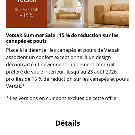
Petits rangements
Pièces détachées
... voir tous les rangements
Vetsak Summer Sale : 15 % de réduction sur les
canapés et poufs
Luminaires
Place à la détente : les canapés et poufs de Vetsak
Suspensions & Plafonniers
associent un confort exceptionnel à un design
décontracté et deviennent rapidement l'endroit
Lampes de table
préféré de votre intérieur. Jusqu'au 23 août 2026,
profitez de 15 % de réduction sur les canapés et poufs
Lampes de bureau
Vetsak.*
Lampadaires et Liseuses
* Les versions en cuir sont exclues de cette offre.
Lampes de sol
Appliques murales
Détails
Luminaires d’extérieur