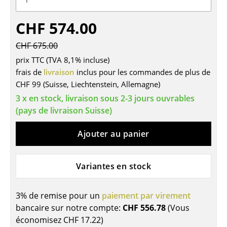
Tables
CHF 574.00
Tables de repas
CHF 675.00
Tables d’appoint
prix TTC (TVA 8,1% incluse)
frais de
livraison
inclus pour les commandes de plus de
Tables basses
CHF 99 (Suisse, Liechtenstein, Allemagne)
Bureaux & Secrétaires
3 x en stock, livraison sous 2-3 jours ouvrables
(pays de livraison Suisse)
Secrétaires & Tables PC
Ajouter au panier
Tables de conférence et Pupitres
Tables hautes & Pupitres
Variantes en stock
Tables enfants
3% de remise pour un
paiement par virement
Table de jardin
bancaire sur notre compte:
CHF 556.78
(Vous
Chariots & Dessertes
économisez
CHF 17.22
)