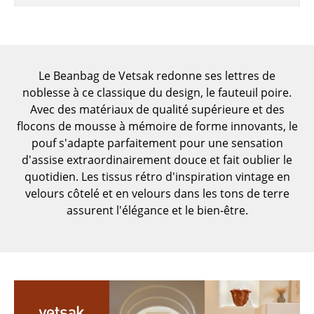
Pièces détachées
... voir toutes les tables
Rangements
Le Beanbag de Vetsak redonne ses lettres de
noblesse à ce classique du design, le fauteuil poire.
Étagères & Armoires
Avec des matériaux de qualité supérieure et des
flocons de mousse à mémoire de forme innovants, le
Bibliothèques
pouf s'adapte parfaitement pour une sensation
Étagères murales
d'assise extraordinairement douce et fait oublier le
quotidien. Les tissus rétro d'inspiration vintage en
Buffets & Commodes
velours côtelé et en velours dans les tons de terre
assurent l'élégance et le bien-être.
Meubles TV
Caissons roulants et Meubles d’appoint
Meubles de bar
Garde-robes