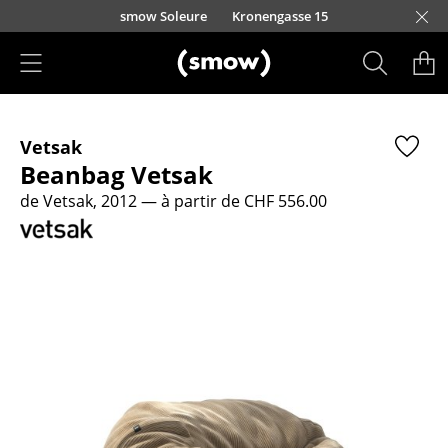
Accéder directement au contenu
smow Soleure
Kronengasse 15
Produits
Vetsak
Sièges
Beanbag Vetsak
Chaises de cuisine & salle à manger
de Vetsak, 2012
— à partir de CHF 556.00
Canapés
Fauteuils
Fauteuils lounge
Chaises
Chaises cantilever
Chaises et Tabourets de bar