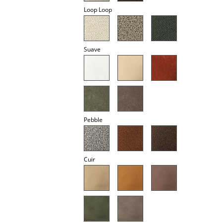
Loop Loop
Miroirs
Figurines & Miniatures
Suave
Vases
Plateaux
Accessoires de bureau
Boîtes de rangement
Pebble
Couvertures
Coussins
Cuir
Tapis
Rideaux
... voir tous les accessoires