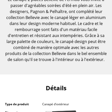
passer d'agréables soirées d'été en plein air. Les
Tables
designers, Pagnon & Pelhaître, ont complété leur
Tables de repas
collection Bellevie avec le canapé léger en aluminium
dans leur design moderne habituel. Le cadre et le
Tables d’appoint
rembourrage sont faits d'un matériau facile
d'entretien et résistant aux intempéries. Grâce à sa
Tables basses
large palette de couleurs, le canapé design peut être
Bureaux & Secrétaires
combiné de manière optimale avec les autres
produits de la collection Bellevie dans le bel ensemble
Secrétaires & Tables PC
de salon qu'il se trouve à l'intérieur ou à l'extérieur.
Tables de conférence et Pupitres
Tables hautes & Pupitres
Détails
Tables enfants
Table de jardin
Type de produit
Canapé d'extérieur
Chariots & Dessertes