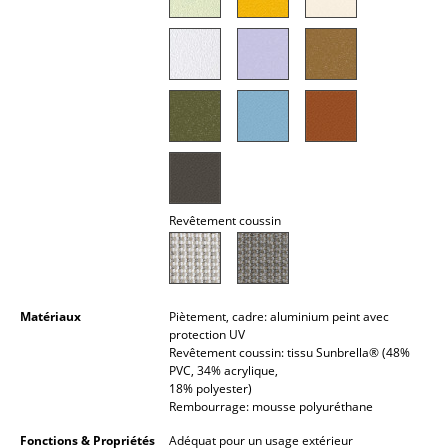
Petits rangements
Pièces détachées
... voir tous les rangements
Luminaires
Suspensions & Plafonniers
Revêtement coussin
Lampes de table
Lampes de bureau
Lampadaires et Liseuses
Matériaux
Piètement, cadre: aluminium peint avec
protection UV
Lampes de sol
Revêtement coussin: tissu Sunbrella® (48%
PVC, 34% acrylique,
Appliques murales
18% polyester)
Rembourrage: mousse polyuréthane
Luminaires d’extérieur
Fonctions & Propriétés
Adéquat pour un usage extérieur