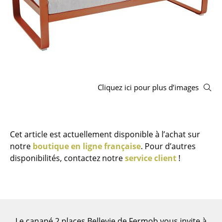
Tabourets
Bancs & Chaises longues
Poufs poires
Chaises de jardin
Cliquez ici pour plus d’images
Chaises enfants
Chaises à bascule
Chaises de bureau
Cet article est actuellement disponible à l’achat sur
notre
boutique en ligne française
. Pour d’autres
Chaises de conférence
disponibilités, contactez notre
service client
!
Fauteuils de direction
Pièces détachées
... voir tous les sièges
Le canapé 2 places Bellevie de Fermob vous invite à