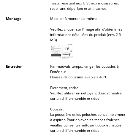
Tissu: résistant aux U.V., aux moisissures,
Lampes sans fil
respirant, déperlant et anti-taches
... voir tous les luminaires
Montage
Mobilier à monter soi-même
Veuillez cliquer sur l’image afin d’obtenir les
Lits
informations détaillées du produit (env. 2,5
MB).
Lits doubles
Lits simples
Entretien
Par mauvais temps, ranger les coussins à
Lits empilables
l'intérieur
Housse de coussins lavable à 40°C
Lits enfants
Piètement, cadre:
Tables de chevet et Accessoires de lit
Veuillez utiliser un nettoyant doux et neutre
sur un chiffon humide et tiède
... voir tous les lits
Coussin:
La poussière et les peluches sont simplement
Accessoires
à aspirer. Pour enlever les taches fraîches,
veuillez utiliser un nettoyant doux et neutre
Horloges
sur un chiffon humide et tiède.