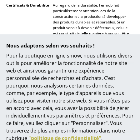
Certificats & Durabilité
Au regard de la durabilité, Fermob fait
Espaces
particulièrement attention lors de la
construction et la production à développer
des produits durables et réparables. Si un
Maison
produit venait à devenir défectueux, celui-ci
est construit de telle manière à pouvoir être
Salon et Salle de séjour
réparé et ne pas être jeté. Les emballages
sont tout autant durables : tous les produits
Nous adaptons selon vos souhaits !
Cuisine & Salle à manger
Fermob sont emballés sans plastique ni ruban
Pour la boutique en ligne smow, nous utilisons divers
adhésif.
Chambre à coucher
outils pour améliorer la fonctionnalité de notre site
Garantie
24 mois
web et ainsi vous garantir une expérience
Chambre enfant
Famille de produits
Bellevie Collection
personnalisée de recherches et d’achats. C’est
pourquoi, nous analysons certaines données,
Bureau
comme, par exemple, le type d’appareils que vous
Entrée & Couloir
utilisez pour visiter notre site web. Si vous n’êtes pas
en accord avec cela, vous avez la possibilité de gérer
Salle de Bain
individuellement vos paramètres et préférences. Pour
Accessoires
Housse de protection disponible sur demande
ce faire, veuillez cliquer sur "Personnaliser". Vous
Cellier & Buanderie
Données & Détails
Veuillez cliquer sur l’image afin d’obtenir les
trouverez de plus amples informations dans notre
produit
informations détaillées du produit (env. 0,4
Jardin & Balcon
rubrique
"politique de confidentialité"
.
MB).