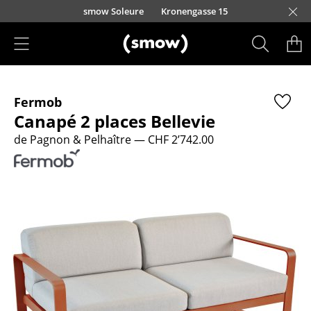
Accéder directement au contenu
smow Soleure
Kronengasse 15
Produits
Fermob
Sièges
Canapé 2 places Bellevie
Chaises de cuisine & salle à manger
de Pagnon & Pelhaître
— CHF 2’742.00
Canapés
Fauteuils
Fauteuils lounge
Chaises
Chaises cantilever
Chaises et Tabourets de bar