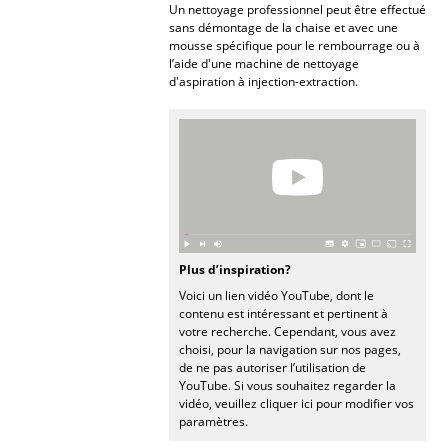
Un nettoyage professionnel peut être effectué
Miroirs
sans démontage de la chaise et avec une
mousse spécifique pour le rembourrage ou à
l’aide d'une machine de nettoyage
Figurines & Miniatures
d'aspiration à injection-extraction.
Vases
Plateaux
Accessoires de bureau
Boîtes de rangement
Couvertures
Plus d’inspiration?
Voici un lien vidéo YouTube, dont le
Coussins
contenu est intéressant et pertinent à
votre recherche. Cependant, vous avez
Tapis
choisi, pour la navigation sur nos pages,
de ne pas autoriser l’utilisation de
Rideaux
YouTube. Si vous souhaitez regarder la
vidéo, veuillez cliquer ici pour modifier vos
paramètres.
... voir tous les accessoires