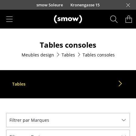
Accéder directement au contenu
smow Soleure
Kronengasse 15
Produits
Tables consoles
Sièges
Meubles design
Tables
Tables consoles
Chaises de cuisine & salle à manger
Canapés
Fauteuils
Tables
Fauteuils lounge
Chaises
Chaises cantilever
Filtrer par Marques
Chaises et Tabourets de bar