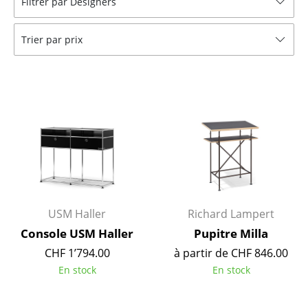
Filtrer par Designers
Tabourets
Trier par prix
Bancs & Chaises longues
Poufs poires
Chaises de jardin
Chaises enfants
Chaises à bascule
Chaises de bureau
Chaises de conférence
USM Haller
Richard Lampert
Console USM Haller
Pupitre Milla
Fauteuils de direction
CHF 1’794.00
à partir de CHF 846.00
Pièces détachées
En stock
En stock
... voir tous les sièges