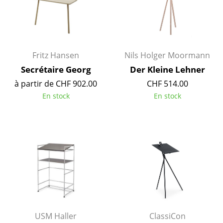
Pièces détachées
... voir toutes les tables
Rangements
Fritz Hansen
Nils Holger Moormann
Secrétaire Georg
Der Kleine Lehner
Étagères & Armoires
à partir de CHF 902.00
CHF 514.00
Bibliothèques
En stock
En stock
Étagères murales
Buffets & Commodes
Meubles TV
Caissons roulants et Meubles d’appoint
Meubles de bar
Garde-robes
USM Haller
ClassiCon