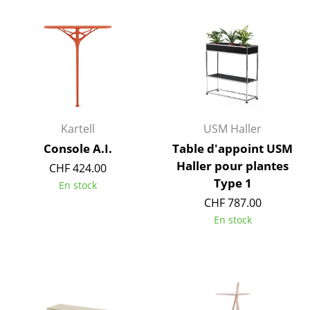
Tables
Tables de repas
Tables d’appoint
Tables basses
Kartell
USM Haller
Bureaux & Secrétaires
Console A.I.
Table d'appoint USM
Secrétaires & Tables PC
Haller pour plantes
CHF 424.00
Type 1
Tables de conférence et Pupitres
En stock
CHF 787.00
Tables hautes & Pupitres
En stock
Tables enfants
Table de jardin
Chariots & Dessertes