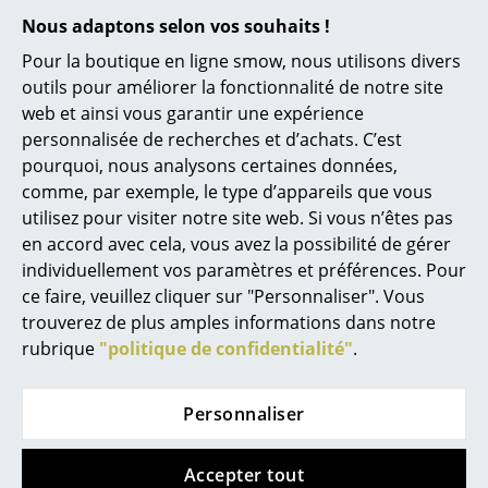
Disponible sous 1-2
Lampes sans fil
Nous adaptons selon vos souhaits !
semaines
Pour la boutique en ligne smow, nous utilisons divers
... voir tous les luminaires
(Délai de livraison donné
outils pour améliorer la fonctionnalité de notre site
par le fabricant)
web et ainsi vous garantir une expérience
Lits
personnalisée de recherches et d’achats. C’est
Lits doubles
pourquoi, nous analysons certaines données,
comme, par exemple, le type d’appareils que vous
Lits simples
utilisez pour visiter notre site web. Si vous n’êtes pas
en accord avec cela, vous avez la possibilité de gérer
Lits empilables
individuellement vos paramètres et préférences. Pour
Lits enfants
ce faire, veuillez cliquer sur "Personnaliser". Vous
trouverez de plus amples informations dans notre
Tables de chevet et Accessoires de lit
rubrique
"politique de confidentialité"
.
0800 15 60 00
... voir tous les lits
lun-ven : 9h-17h
Personnaliser
Accessoires
Horloges
Accepter tout