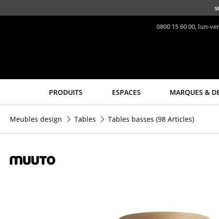
Accéder directement au contenu
s
0800 15 60 00, lun-ve
PRODUITS
ESPACES
MARQUES & D
Sièges
Tables
Meubles design
Tables
Tables basses
(98 Articles)
Chaises de cuisine & salle
Tables de repas
à manger
Tables d’appoint
Canapés
Tables basses
Fauteuils
Bureaux & Secrétaires
Fauteuils lounge
Secrétaires & Tables PC
Chaises
Tables de conférence et
Chaises cantilever
Pupitres