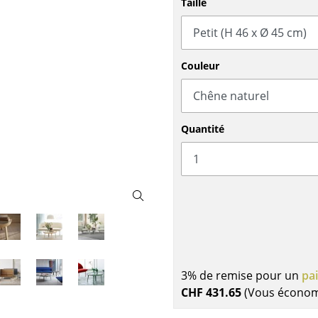
Taille
Meubles de bar
Luminaires d’extérieu
Garde-robes
Lampes sans fil
Petits rangements
... voir tous les lumina
Pièces détachées
Couleur
... voir tous les rangements
Configurateur USM Haller
Quantité
3% de remise pour un
pa
CHF 431.65
(Vous écono