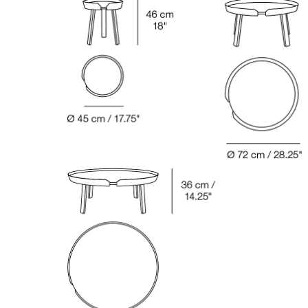
Chambre enfant
Bureau
Entrée & Couloir
Salle de Bain
Cellier & Buanderie
Jardin & Balcon
Marques
Designers
Artemide
Alvar Aalto
Cassina
Arne Jacobsen
Fritz Hansen
Charles & Ray Eames
HAY
Eero Saarinen
Knoll International
Egon Eiermann
Louis Poulsen
Eileen Gray
Muuto
Jean Prouvé
Nils Holger Moormann
Le Corbusier