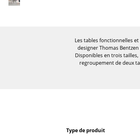
Figurines & Miniatures
Vases
Plateaux
Accessoires de bureau
Les tables fonctionnelles e
Boîtes de rangement
designer Thomas Bentzen ai
Couvertures
Disponibles en trois tailles
Coussins
regroupement de deux tab
Tapis
Rideaux
... voir tous les
accessoires
Type de produit