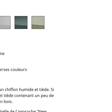
e
ec
êne
design
erses couleurs
un chiffon humide et tiède. Si
e et tiède contenant un peu de
n bois.
ielle de l'approche "New