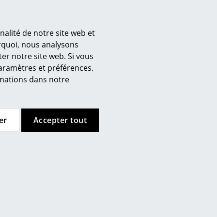
rtance à l'utilisation de
ts. Muuto utilise uniquement
nalité de notre site web et
façon durable.
urquoi, nous analysons
er notre site web. Si vous
’entreprise
paramètres et préférences.
 propos de nous
ormations dans notre
informations détaillées du
mow sur place
joignez l’équipe smow
availler chez smow
er
Accepter tout
ewsletter
ntions légales