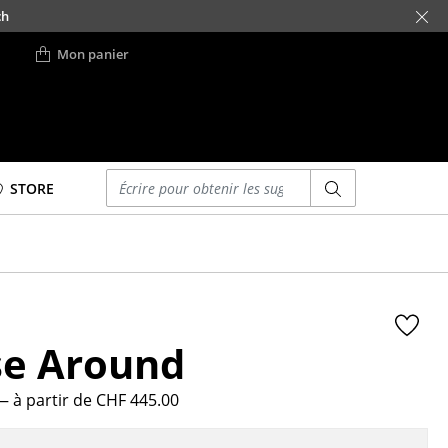
ch
Mon panier
Saisir un critère
STORE
Lits
Lits doubles
Lits simples
Lits empilables
se Around
Lits enfants
ses
Tables de chevet et
Accessoires de lit
— à partir de CHF 445.00
... voir tous les lits