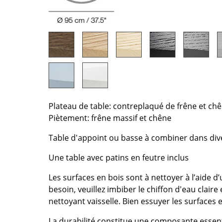
Richard Lampert
Ludwig Mies van der Roh
Thonet
Marcel Breuer
USM Haller
Philippe Starck
Vitra
Ronan & Erwan Bouroull
... toutes les marques A-Z
... tous les designers A-Z
Nouveauté smow
Inspiration
Plateau de table: contreplaqué de frêne et ch
Éditions spéciales
Piètement: frêne massif et chêne
Classiques du design
Les femmes dans le 
Table d'appoint ou basse à combiner dans div
Design Bauhaus
Une table avec patins en feutre inclus
Design Mid-Century
Design scandinave
Les surfaces en bois sont à nettoyer à l’aide d’
besoin, veuillez imbiber le chiffon d'eau clair
Design italien
nettoyant vaisselle. Bien essuyer les surfaces e
Design durable
Matériaux naturels
La durabilité constitue une composante essent