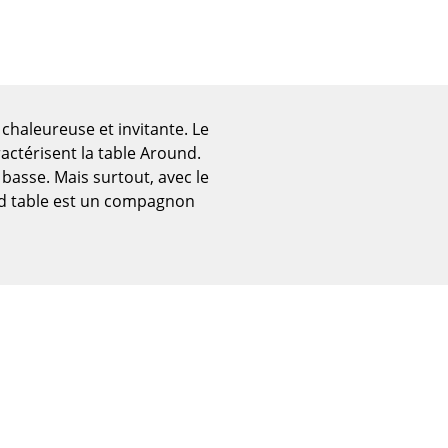
chaleureuse et invitante. Le
actérisent la table Around.
 basse. Mais surtout, avec le
nd table est un compagnon
Bureau
Poste de travail
Bureau de direction
Salles de réunion