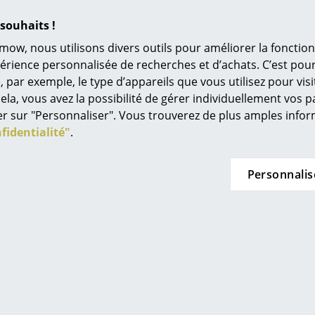
Univers de couleurs
Nordic" de Muuto, qui accorde beaucoup d'impo
souhaits !
matériaux et méthodes de production innovan
L’original
mow, nous utilisons divers outils pour améliorer la fonction
des bois nordiques issus de forêts gérées de 
Idées cadeaux
périence personnalisée de recherches et d’achats. C’est po
24 mois
ar exemple, le type d’appareils que vous utilisez pour visit
L
Muuto offre en outre une garantie de 3 ans
ela, vous avez la possibilité de gérer individuellement vos 
À
quer sur "Personnaliser". Vous trouverez de plus amples inf
Veuillez cliquer sur l’image afin d’obtenir les 
s
fidentialité"
.
produit (env. 0,1 MB).
Re
Tr
Personnalis
N
in d’oeil
Me
es