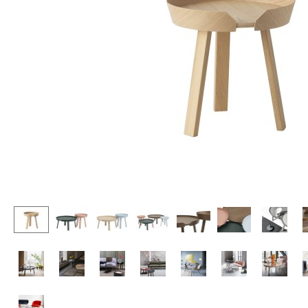
Chaises et Tabourets de
Tables hautes & Pupitres
bar
Tables enfants
Tabourets
Table de jardin
Bancs & Chaises longues
Chariots & Dessertes
Poufs poires
Pièces détachées
Chaises de jardin
... voir toutes les tables
Chaises enfants
Chaises à bascule
Chaises de bureau
Chaises de conférence
Fauteuils de direction
Pièces détachées
... voir tous les sièges
Accessoires
Horloges
Miroirs