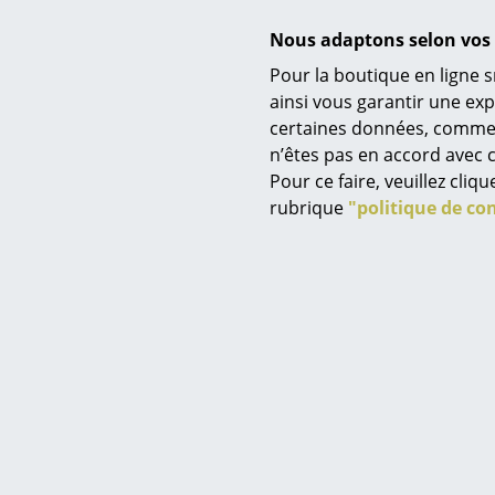
Nous adaptons selon vos 
Pour la boutique en ligne s
ainsi vous garantir une ex
Garantie
certaines données, comme, p
Service
n’êtes pas en accord avec c
Contact
Pour ce faire, veuillez cli
Données & Détails produit
Paiement
rubrique
"politique de con
Livraison
FAQ
Retours & échanges
Vos avantages en un cl
CGV
Protection des donné
Saisir un critère