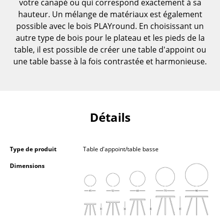
votre canapé ou qui correspond exactement à sa
Petits rangements
hauteur. Un mélange de matériaux est également
possible avec le bois PLAYround. En choisissant un
Pièces détachées
autre type de bois pour le plateau et les pieds de la
... voir tous les rangements
table, il est possible de créer une table d'appoint ou
une table basse à la fois contrastée et harmonieuse.
Luminaires
Suspensions & Plafonniers
Lampes de table
Détails
Lampes de bureau
Type de produit
Table d'appoint/table basse
Lampadaires et Liseuses
Dimensions
Lampes de sol
Appliques murales
Luminaires d’extérieur