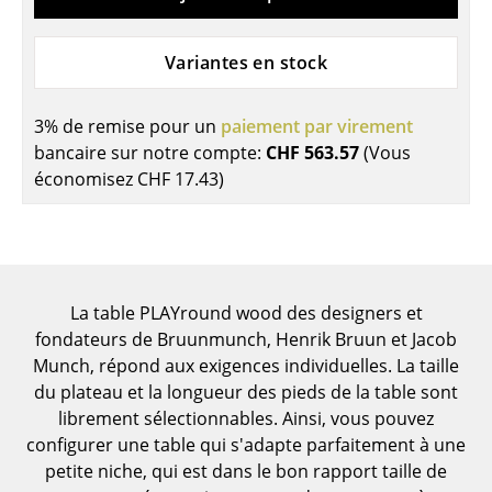
Pièces détachées
Variantes en stock
... voir toutes les tables
Rangements
3% de remise pour un
paiement par virement
bancaire sur notre compte:
CHF 563.57
(Vous
Étagères & Armoires
économisez
CHF 17.43
)
Bibliothèques
Étagères murales
Buffets & Commodes
La table PLAYround wood des designers et
Meubles TV
fondateurs de Bruunmunch, Henrik Bruun et Jacob
Munch, répond aux exigences individuelles. La taille
Caissons roulants et Meubles d’appoint
du plateau et la longueur des pieds de la table sont
librement sélectionnables. Ainsi, vous pouvez
Meubles de bar
configurer une table qui s'adapte parfaitement à une
Garde-robes
petite niche, qui est dans le bon rapport taille de