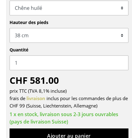
Tables
Tables de repas
Hauteur des pieds
Tables d’appoint
Tables basses
Quantité
Bureaux & Secrétaires
Secrétaires & Tables PC
CHF 581.00
Tables de conférence et Pupitres
prix TTC (TVA 8,1% incluse)
Tables hautes & Pupitres
frais de
livraison
inclus pour les commandes de plus de
CHF 99 (Suisse, Liechtenstein, Allemagne)
Tables enfants
1 x en stock, livraison sous 2-3 jours ouvrables
Table de jardin
(pays de livraison Suisse)
Chariots & Dessertes
Ajouter au panier