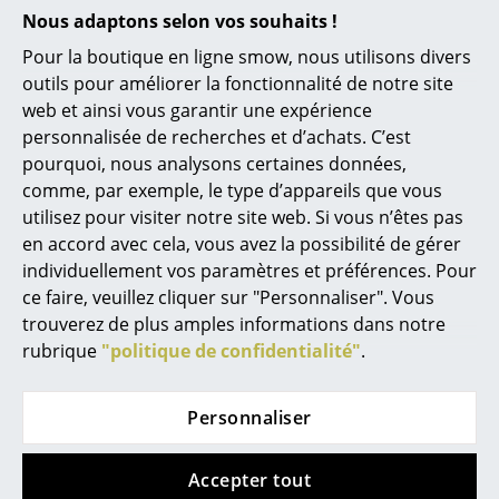
choisi, pour la navigation sur nos pages,
Nous adaptons selon vos souhaits !
de ne pas autoriser l’utilisation de
Miroirs
YouTube. Si vous souhaitez regarder la
Pour la boutique en ligne smow, nous utilisons divers
vidéo, veuillez cliquer ici pour modifier vos
Figurines & Miniatures
outils pour améliorer la fonctionnalité de notre site
paramètres.
web et ainsi vous garantir une expérience
Vases
Entretien
Un chiffon doux et de l'eau chaude propre
personnalisée de recherches et d’achats. C’est
sont recommandés pour un nettoyage
pourquoi, nous analysons certaines données,
Plateaux
régulier des surfaces. Avant de traiter vos
comme, par exemple, le type d’appareils que vous
meubles avec un produit d'entretien spécial, il
Accessoires de bureau
faut les nettoyer et les sécher complètement.
utilisez pour visiter notre site web. Si vous n’êtes pas
Chaque bois nécessite un soin particulier, en
en accord avec cela, vous avez la possibilité de gérer
Boîtes de rangement
fonction de la manière dont il est traité et bien
individuellement vos paramètres et préférences. Pour
sûr du type de bois. Vous trouverez toutes les
informations d'entretien dans la brochure
ce faire, veuillez cliquer sur "Personnaliser". Vous
Couvertures
jointe avec le meuble.
trouverez de plus amples informations dans notre
Coussins
rubrique
"politique de confidentialité"
.
Certificats & Durabilité
Bruunmunch, basé au Danemark, produit ses
meubles exclusivement au Danemark. Seuls
Tapis
des matériaux de haute qualité tels que le
chêne européen durable et le noyer
Personnaliser
Rideaux
américain sont utilisés. Bruunmunch l'obtient
d'un fabricant de bois régional.
... voir tous les accessoires
Accepter tout
Garantie
24 mois