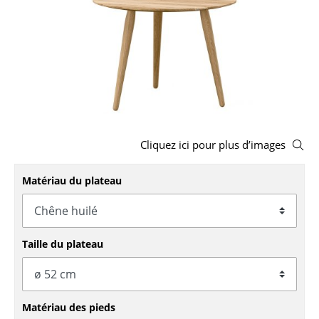
Tabourets
Bancs & Chaises longues
Poufs poires
Chaises de jardin
Chaises enfants
Cliquez ici pour plus d’images
Chaises à bascule
Matériau du plateau
Chaises de bureau
Chaises de conférence
Taille du plateau
Fauteuils de direction
Pièces détachées
... voir tous les sièges
Matériau des pieds