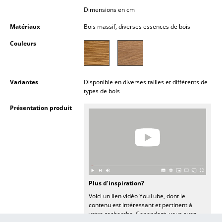
Lampes sans fil
Dimensions en cm
Matériaux
Bois massif, diverses essences de bois
... voir tous les luminaires
Couleurs
Lits
Lits doubles
Variantes
Disponible en diverses tailles et différents de
types de bois
Lits simples
Présentation produit
Lits empilables
Lits enfants
Tables de chevet et Accessoires de lit
... voir tous les lits
Plus d’inspiration?
Accessoires
Voici un lien vidéo YouTube, dont le
contenu est intéressant et pertinent à
votre recherche. Cependant, vous avez
Horloges