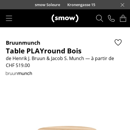
Accéder directement au contenu
smow Soleure
Kronengasse 15
Produits
Bruunmunch
Sièges
Table PLAYround Bois
Chaises de cuisine & salle à manger
de Henrik J. Bruun & Jacob S. Munch
— à partir de
CHF 519.00
Canapés
Fauteuils
Fauteuils lounge
Chaises
Chaises cantilever
Chaises et Tabourets de bar