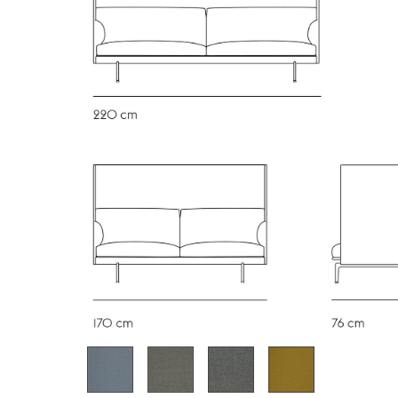
Chambre enfant
Bureau
Entrée & Couloir
Salle de Bain
Cellier & Buanderie
Jardin & Balcon
Marques
Designers
Artemide
Alvar Aalto
Cassina
Arne Jacobsen
Fritz Hansen
Charles & Ray Eames
HAY
Eero Saarinen
Knoll International
Egon Eiermann
Louis Poulsen
Eileen Gray
Muuto
Jean Prouvé
Nils Holger Moormann
Le Corbusier