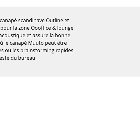
 canapé scandinave Outline et
 pour la zone Oooffice & lounge
 acoustique et assure la bonne
où le canapé Muuto peut être
es ou les brainstorming rapides
este du bureau.
Bureau
Poste de travail
Bureau de direction
Salles de réunion