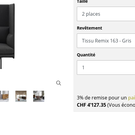
Taille
Meubles de bar
Luminaires d’extérieu
Garde-robes
Lampes sans fil
Petits rangements
... voir tous les lumina
Pièces détachées
Revêtement
... voir tous les rangements
Configurateur USM Haller
Quantité
3% de remise pour un
pa
CHF 4’127.35
(Vous écon