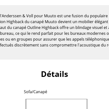
'Anderssen & Voll pour Muuto est une fusion du populaire
ersion Highback du canapé Muuto devient un mobilier élégant
haut du canapé Outline Highback offre un blindage visuel et
e bureau, ce qui le rend parfait pour les bureaux modernes 
aires ou en groupes pour assurer que les appels téléphoniqu
ffectués discrètement sans compromettre l'acoustique du r
Détails
Maison
Salon et Salle de séjour
Sofa/Canapé
Cuisine & Salle à manger
Chambre à coucher