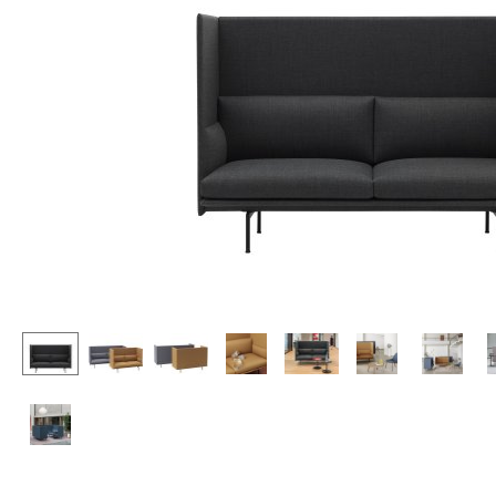
Chaises et Tabourets de
Tables hautes & Pupitres
bar
Tables enfants
Tabourets
Table de jardin
Bancs & Chaises longues
Chariots & Dessertes
Poufs poires
Pièces détachées
Chaises de jardin
... voir toutes les tables
Chaises enfants
Chaises à bascule
Chaises de bureau
Chaises de conférence
Fauteuils de direction
Pièces détachées
... voir tous les sièges
Accessoires
Horloges
Miroirs