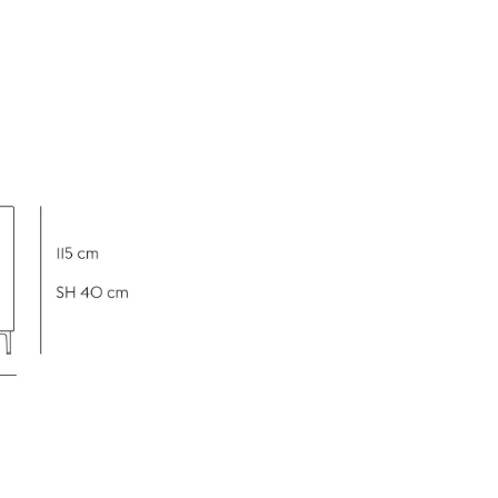
Accueil & Réception
Cantines & Espaces communs
Solutions par branche
Travailler en sécurité
L’original