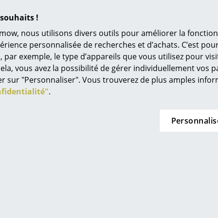
Univers de couleurs
souhaits !
L’original
mow, nous utilisons divers outils pour améliorer la fonction
Idées cadeaux
périence personnalisée de recherches et d’achats. C’est po
ar exemple, le type d’appareils que vous utilisez pour visit
L
La poussière et les peluches sont simplement à
ela, vous avez la possibilité de gérer individuellement vos 
taches fraîches, veuillez utiliser un nettoyant 
À
quer sur "Personnaliser". Vous trouverez de plus amples inf
humide et tiède. Un nettoyage professionnel 
s
fidentialité"
.
tenaces.
Re
24 mois
Tr
Personnalis
Muuto offre en outre une garantie de 3 ans
N
Outline Serie
in d’oeil
Me
es