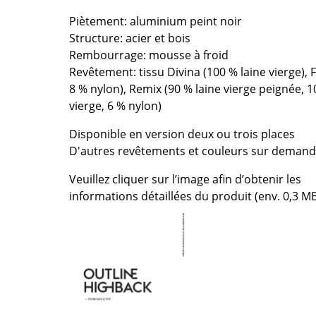
Richard Lampert
Ludwig Mies van der Roh
Piètement: aluminium peint noir
Thonet
Marcel Breuer
Structure: acier et bois
USM Haller
Philippe Starck
Rembourrage: mousse à froid
Vitra
Ronan & Erwan Bouroull
Revêtement: tissu Divina (100 % laine vierge), F
... toutes les marques A-Z
... tous les designers A-Z
8 % nylon), Remix (90 % laine vierge peignée, 1
vierge, 6 % nylon)
Nouveauté smow
Inspiration
Disponible en version deux ou trois places
D'autres revêtements et couleurs sur deman
Éditions spéciales
Classiques du design
Veuillez cliquer sur l’image afin d’obtenir les
Les femmes dans le 
informations détaillées du produit (env. 0,3 MB
Design Bauhaus
Design Mid-Century
Design scandinave
Design italien
Design durable
Matériaux naturels