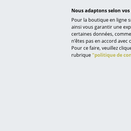
Nous adaptons selon vos 
Pour la boutique en ligne s
ainsi vous garantir une ex
certaines données, comme, p
Service
Entretien
n’êtes pas en accord avec c
Contact
Pour ce faire, veuillez cli
Paiement
rubrique
"politique de con
Livraison
Garantie
FAQ
Retours & échanges
Famille de produits
Vos avantages en un cl
CGV
Protection des donné
Saisir un critère