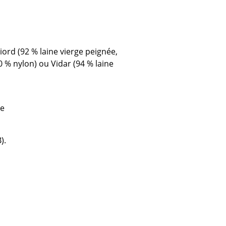
e
ec
iord (92 % laine vierge peignée,
0 % nylon) ou Vidar (94 % laine
de
design
).