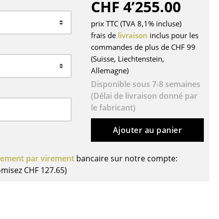
CHF 4’255.00
r
prix TTC (TVA 8,1% incluse)
ires
frais de
livraison
inclus pour les
commandes de plus de CHF 99
(Suisse, Liechtenstein,
Allemagne)
Disponible sous 7-8 semaines
(Délai de livraison donné par
le fabricant)
Ajouter au panier
iement par virement
bancaire sur notre compte:
omisez
CHF 127.65
)