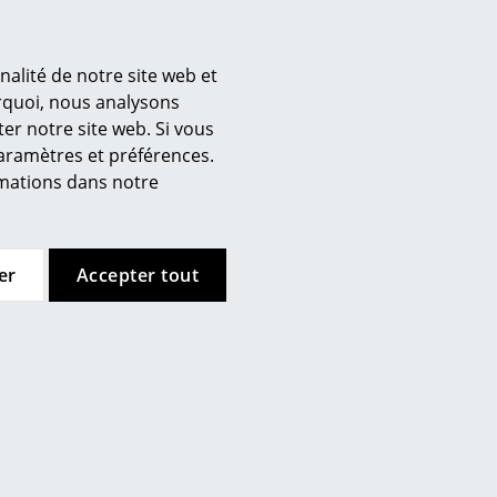
nalité de notre site web et
urquoi, nous analysons
er notre site web. Si vous
’entreprise
 aspirer. Pour enlever les
paramètres et préférences.
doux et neutre sur un chiffon
 propos de nous
ormations dans notre
est recommandé lors de taches
mow sur place
joignez l’équipe smow
availler chez smow
er
Accepter tout
ewsletter
ntions légales