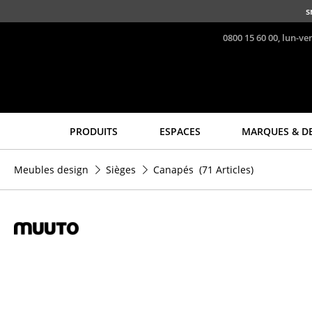
Accéder directement au contenu
s
0800 15 60 00, lun-ve
PRODUITS
ESPACES
MARQUES & D
Sièges
Tables
Meubles design
Sièges
Canapés
(71 Articles)
Chaises de cuisine & salle
Tables de repas
à manger
Tables d’appoint
Canapés
Tables basses
Fauteuils
Bureaux & Secrétaires
Fauteuils lounge
Secrétaires & Tables PC
Chaises
Tables de conférence et
Chaises cantilever
Pupitres