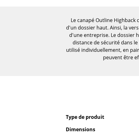
Figurines & Miniatures
Vases
Le canapé Outline Highback d
Plateaux
d'un dossier haut. Ainsi, la v
Accessoires de bureau
d'une entreprise. Le dossier 
Boîtes de rangement
distance de sécurité dans l
Couvertures
utilisé individuellement, en p
peuvent être e
Coussins
Tapis
Rideaux
... voir tous les
accessoires
Type de produit
Dimensions