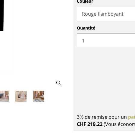
Couleur
Meubles de bar
Luminaires d’extérieu
Garde-robes
Lampes sans fil
Petits rangements
... voir tous les lumina
Pièces détachées
Quantité
... voir tous les rangements
Configurateur USM Haller
3% de remise pour un
pa
CHF 219.22
(Vous écono