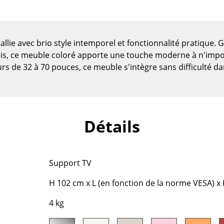
llie avec brio style intemporel et fonctionnalité pratique. 
ndis, ce meuble coloré apporte une touche moderne à n'impor
rs de 32 à 70 pouces, ce meuble s'intègre sans difficulté dan
Détails
Support TV
Maison
H 102 cm x L (en fonction de la norme VESA) x
Salon et Salle de séjour
Cuisine & Salle à manger
4 kg
Chambre à coucher