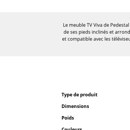
Figurines & Miniatures
Vases
Plateaux
Le meuble TV Viva de Pedestal a
Accessoires de bureau
de ses pieds inclinés et arro
Boîtes de rangement
et compatible avec les téléviseu
Couvertures
Coussins
Tapis
Rideaux
... voir tous les
accessoires
Type de produit
Dimensions
Poids
Couleurs