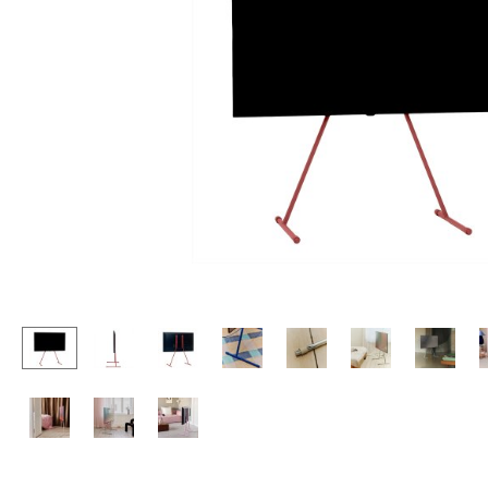
Chaises et Tabourets de
Tables hautes & Pupitres
bar
Tables enfants
Tabourets
Table de jardin
Bancs & Chaises longues
Chariots & Dessertes
Poufs poires
Pièces détachées
Chaises de jardin
... voir toutes les tables
Chaises enfants
Chaises à bascule
Chaises de bureau
Chaises de conférence
Fauteuils de direction
Pièces détachées
... voir tous les sièges
Accessoires
Horloges
Miroirs