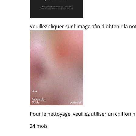
Richard Lampert
Ludwig Mies van der Roh
Thonet
Marcel Breuer
USM Haller
Philippe Starck
Veuillez cliquer sur l'image afin d'obtenir la n
Vitra
Ronan & Erwan Bouroull
... toutes les marques A-Z
... tous les designers A-Z
Nouveauté smow
Inspiration
Éditions spéciales
Classiques du design
Les femmes dans le 
Design Bauhaus
Design Mid-Century
Design scandinave
Pour le nettoyage, veuillez utiliser un chiffo
Design italien
Design durable
24 mois
Matériaux naturels