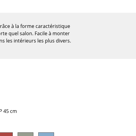
Grâce à la forme caractéristique
te quel salon. Facile à monter
s les intérieurs les plus divers.
Bureau
 P 45 cm
Poste de travail
Bureau de direction
Salles de réunion