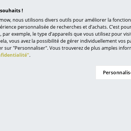
Barre d'alimentation / Barre Beam
Univers de couleurs
Cable Bagel
souhaits !
L’original
mow, nous utilisons divers outils pour améliorer la fonction
Idées cadeaux
périence personnalisée de recherches et d’achats. C’est po
ar exemple, le type d’appareils que vous utilisez pour visit
L
ela, vous avez la possibilité de gérer individuellement vos 
Coups de coeur
À
quer sur "Personnaliser". Vous trouverez de plus amples inf
s
fidentialité"
.
Re
Tr
Personnalis
N
in d’oeil
Me
es
Pedestal
Pedestal
rt TV Viva, Chrome
Support TV Viva, O