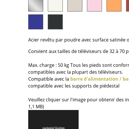
Chambre enfant
Bureau
Entrée & Couloir
Salle de Bain
Cellier & Buanderie
Acier revêtu par poudre avec surface satinée 
Jardin & Balcon
Convient aux tailles de téléviseurs de 32 à 70 
Marques
Designers
Max. charge : 50 kg Tous les pieds sont confo
Artemide
Alvar Aalto
compatibles avec la plupart des téléviseurs.
Cassina
Arne Jacobsen
Compatible avec la
barre d'alimentation / ba
Fritz Hansen
Charles & Ray Eames
compatible avec les supports de piédestal
HAY
Eero Saarinen
Knoll International
Egon Eiermann
Veuillez cliquer sur l'image pour obtenir des i
1,1 MB)
Louis Poulsen
Eileen Gray
Muuto
Jean Prouvé
Nils Holger Moormann
Le Corbusier