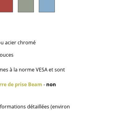
Accueil & Réception
Cantines & Espaces communs
Solutions par branche
Travailler en sécurité
ou acier chromé
pouces
L’original
rmes à la norme VESA et sont
rre de prise Beam
-
non
nformations détaillées (environ