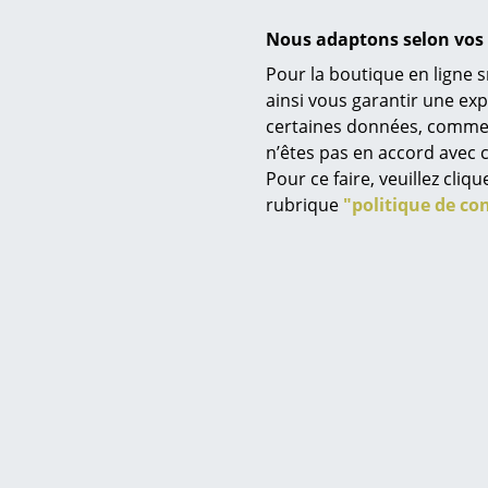
Accessoires
Nous adaptons selon vos 
Pour la boutique en ligne s
ainsi vous garantir une ex
certaines données, comme, p
Service
n’êtes pas en accord avec c
Contact
Pour ce faire, veuillez cli
Paiement
rubrique
"politique de con
Livraison
FAQ
Retours & échanges
Vos avantages en un cl
CGV
Protection des donné
Pedestal
Saisir un critère
Support TV Viva, Perle
Suppo