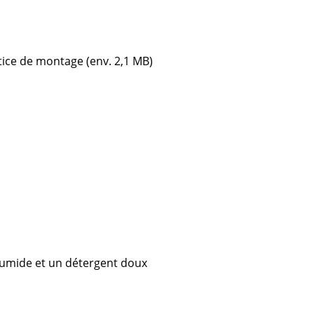
e
otice de montage (env. 2,1 MB)
ec
design
n humide et un détergent doux