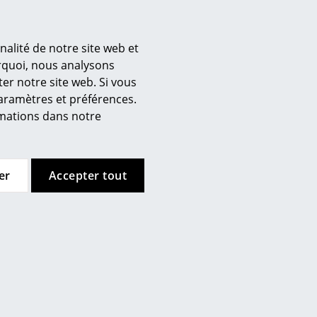
nalité de notre site web et
urquoi, nous analysons
er notre site web. Si vous
’entreprise
paramètres et préférences.
 propos de nous
ormations dans notre
mow sur place
joignez l’équipe smow
availler chez smow
er
Accepter tout
ewsletter
ntions légales
Pedestal
utremer
Support TV Viva, Avoine