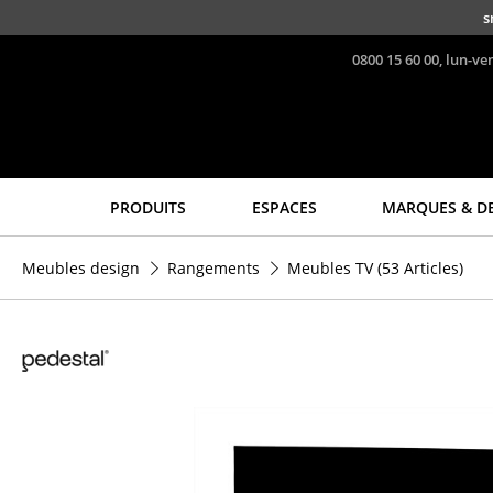
Accéder directement au contenu
s
0800 15 60 00, lun-ve
PRODUITS
ESPACES
MARQUES & D
Sièges
Tables
Meubles design
Rangements
Meubles TV
(53 Articles)
Chaises de cuisine & salle
Tables de repas
à manger
Tables d’appoint
Canapés
Tables basses
Fauteuils
Bureaux & Secrétaires
Fauteuils lounge
Secrétaires & Tables PC
Chaises
Tables de conférence et
Chaises cantilever
Pupitres