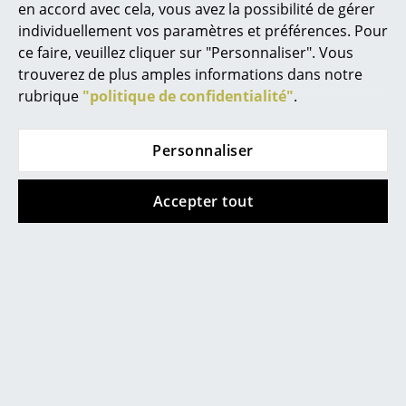
en accord avec cela, vous avez la possibilité de gérer
Miroirs
individuellement vos paramètres et préférences. Pour
ce faire, veuillez cliquer sur "Personnaliser". Vous
Figurines & Miniatures
trouverez de plus amples informations dans notre
rubrique
"politique de confidentialité"
.
Vases
Coups de coeur
Plateaux
Personnaliser
Accessoires de bureau
Nouveauté
Nouveauté
Accepter tout
Boîtes de rangement
Couvertures
Coussins
Tapis
Vitra
Vitra
Rideaux
Lampe de Bureau,
Lampe de Bureau,
Prouvé Blanc
Noir profond
... voir tous les accessoires
Colombe
CHF 305.00