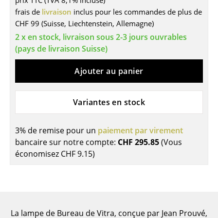
prix TTC (TVA 8,1% incluse)
frais de
livraison
inclus pour les commandes de plus de
Tables
CHF 99 (Suisse, Liechtenstein, Allemagne)
Tables de repas
2 x en stock, livraison sous 2-3 jours ouvrables
(pays de livraison Suisse)
Tables d’appoint
Ajouter au panier
Tables basses
Bureaux & Secrétaires
Variantes en stock
Secrétaires & Tables PC
Tables de conférence et Pupitres
3% de remise pour un
paiement par virement
bancaire sur notre compte:
CHF 295.85
(Vous
Tables hautes & Pupitres
économisez
CHF 9.15
)
Tables enfants
Table de jardin
Chariots & Dessertes
La lampe de Bureau de Vitra, conçue par Jean Prouvé,