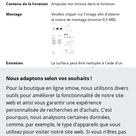
Contenu de la livraison
Ampoule non incluse dans la livraison
Lampes sans fil
Montage
Veuillez cliquer sur l'image afin d'obtenir
... voir tous les luminaires
la notice de montage (environ 0,5 MB)
Lits
Lits doubles
Lits simples
Entretien
La surface peut être nettoyée à l'aide d'un
Lits empilables
chiffon doux et humide. Si nécessaire, utiliser
de l'eau tiède avec une petite quantité de
Nous adaptons selon vos souhaits !
liquide vaisselle.
Lits enfants
Pour la boutique en ligne smow, nous utilisons divers
Garantie
24 mois
Tables de chevet et Accessoires de lit
outils pour améliorer la fonctionnalité de notre site
Données & Détails
Veuillez cliquer sur l'image afin d'obtenir
web et ainsi vous garantir une expérience
... voir tous les lits
produit
les informations détaillées (environ 0,2 MB)
personnalisée de recherches et d’achats. C’est
pourquoi, nous analysons certaines données,
Accessoires
comme, par exemple, le type d’appareils que vous
utilisez pour visiter notre site web. Si vous n’êtes pas
Horloges