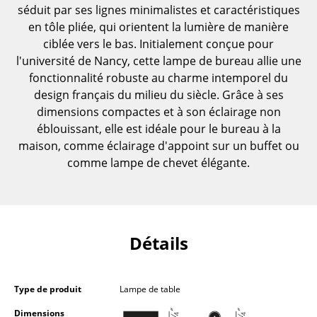
séduit par ses lignes minimalistes et caractéristiques
Pièces détachées
en tôle pliée, qui orientent la lumière de manière
... voir toutes les tables
ciblée vers le bas. Initialement conçue pour
l'université de Nancy, cette lampe de bureau allie une
Rangements
fonctionnalité robuste au charme intemporel du
design français du milieu du siècle. Grâce à ses
Étagères & Armoires
dimensions compactes et à son éclairage non
éblouissant, elle est idéale pour le bureau à la
Bibliothèques
maison, comme éclairage d'appoint sur un buffet ou
Étagères murales
comme lampe de chevet élégante.
Buffets & Commodes
Meubles TV
Détails
Caissons roulants et Meubles d’appoint
Meubles de bar
Type de produit
Lampe de table
Garde-robes
Dimensions