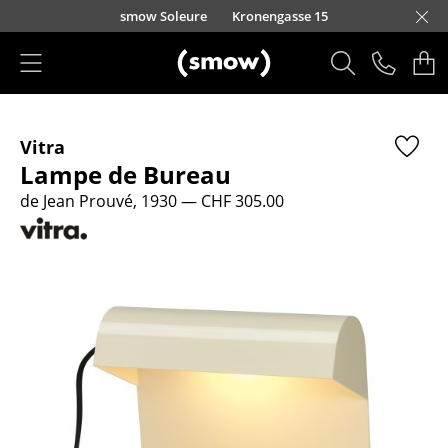
Accéder directement au contenu
smow Soleure
Kronengasse 15
Produits
Vitra
Sièges
Lampe de Bureau
Chaises de cuisine & salle à manger
de Jean Prouvé, 1930
— CHF 305.00
Canapés
Fauteuils
Fauteuils lounge
Chaises
Chaises cantilever
Chaises et Tabourets de bar