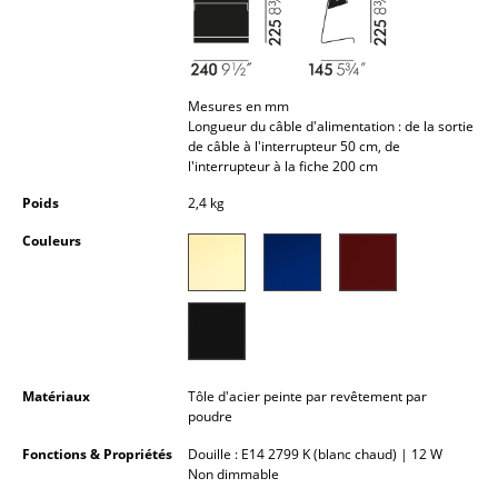
Petits rangements
Pièces détachées
Mesures en mm
... voir tous les rangements
Longueur du câble d'alimentation : de la sortie
de câble à l'interrupteur 50 cm, de
Luminaires
l'interrupteur à la fiche 200 cm
Poids
2,4 kg
Suspensions & Plafonniers
Couleurs
Lampes de table
Lampes de bureau
Lampadaires et Liseuses
Lampes de sol
Matériaux
Tôle d'acier peinte par revêtement par
poudre
Appliques murales
Fonctions & Propriétés
Douille : E14 2799 K (blanc chaud) | 12 W
Luminaires d’extérieur
Non dimmable