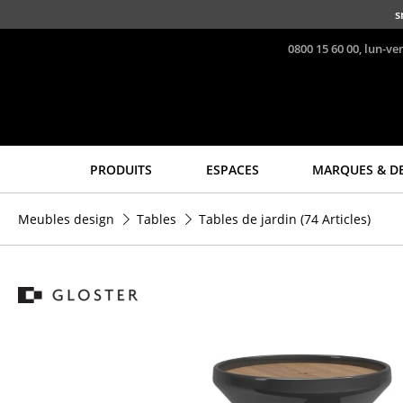
Accéder directement au contenu
s
0800 15 60 00, lun-ve
PRODUITS
ESPACES
MARQUES & D
Sièges
Tables
Meubles design
Tables
Tables de jardin
(74 Articles)
Chaises de cuisine & salle
Tables de repas
à manger
Tables d’appoint
Canapés
Tables basses
Fauteuils
Bureaux & Secrétaires
Fauteuils lounge
Secrétaires & Tables PC
Chaises
Tables de conférence et
Chaises cantilever
Pupitres