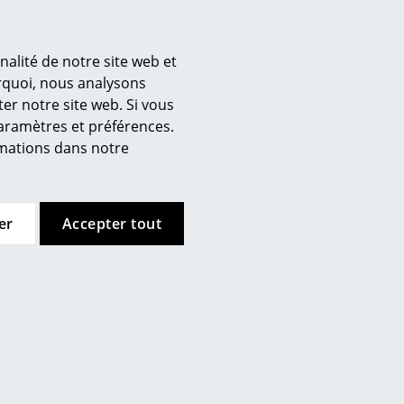
nalité de notre site web et
urquoi, nous analysons
er notre site web. Si vous
’entreprise
paramètres et préférences.
 propos de nous
ormations dans notre
mow sur place
joignez l’équipe smow
availler chez smow
er
Accepter tout
ewsletter
ntions légales
est intéressant et pertinent à
, pour la navigation sur nos
ouTube. Si vous souhaitez
odifier vos paramètres.