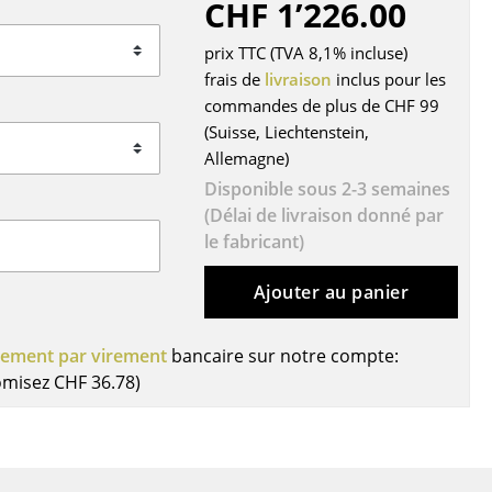
CHF 1’226.00
r
prix TTC (TVA 8,1% incluse)
ires
frais de
livraison
inclus pour les
commandes de plus de CHF 99
(Suisse, Liechtenstein,
Allemagne)
Disponible sous 2-3 semaines
(Délai de livraison donné par
le fabricant)
Ajouter au panier
iement par virement
bancaire sur notre compte:
omisez
CHF 36.78
)