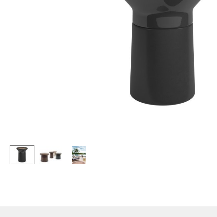
Chaises et Tabourets de
Tables hautes & Pupitres
bar
Tables enfants
Tabourets
Table de jardin
Bancs & Chaises longues
Chariots & Dessertes
Poufs poires
Pièces détachées
Chaises de jardin
... voir toutes les tables
Chaises enfants
Chaises à bascule
Chaises de bureau
Chaises de conférence
Fauteuils de direction
Pièces détachées
... voir tous les sièges
Accessoires
Horloges
Miroirs