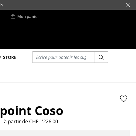
ch
Mon panier
Saisir un critère
STORE
Lits
Lits doubles
Lits simples
Lits empilables
ppoint Coso
Lits enfants
ses
Tables de chevet et
Accessoires de lit
— à partir de CHF 1’226.00
... voir tous les lits