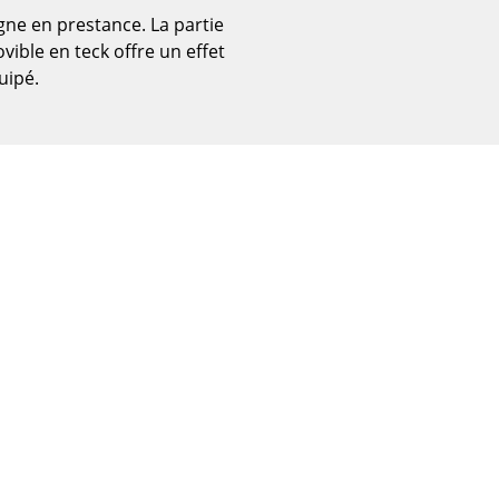
gne en prestance. La partie
ible en teck offre un effet
uipé.
Bureau
Poste de travail
Bureau de direction
Salles de réunion