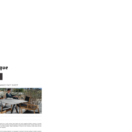
Accueil & Réception
Cantines & Espaces communs
Solutions par branche
Travailler en sécurité
L’original
que