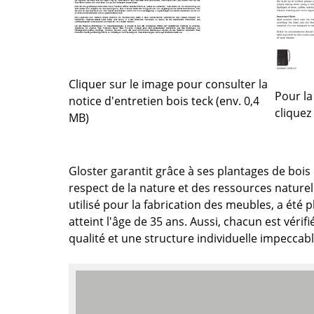
Richard Lampert
Ludwig Mies van der Roh
Thonet
Marcel Breuer
USM Haller
Philippe Starck
Vitra
Ronan & Erwan Bouroull
... toutes les marques A-Z
... tous les designers A-Z
Cliquer sur le image pour consulter la
Pour la
notice d'entretien bois teck (env. 0,4
cliquez 
Nouveauté smow
MB)
Inspiration
Éditions spéciales
Gloster garantit grâce à ses plantages de bois
Classiques du design
respect de la nature et des ressources naturel
Les femmes dans le 
utilisé pour la fabrication des meubles, a été 
Design Bauhaus
atteint l'âge de 35 ans. Aussi, chacun est véri
Design Mid-Century
qualité et une structure individuelle impeccabl
Design scandinave
Design italien
Design durable
Matériaux naturels