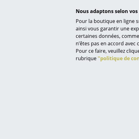
Nous adaptons selon vos 
Pour la boutique en ligne s
ainsi vous garantir une ex
certaines données, comme, p
Service
n’êtes pas en accord avec c
Contact
Pour ce faire, veuillez cli
Paiement
rubrique
"politique de con
Livraison
FAQ
Retours & échanges
Vos avantages en un cl
CGV
Protection des donné
Saisir un critère