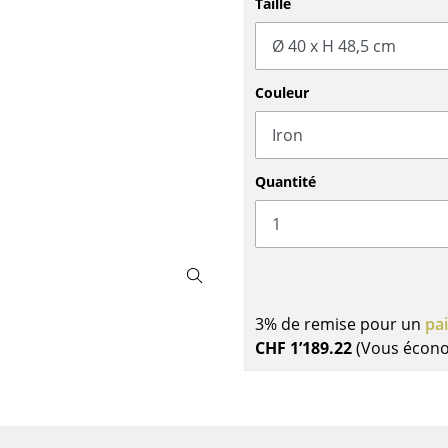
Taille
Meubles de bar
Luminaires d’extérieu
Garde-robes
Lampes sans fil
Petits rangements
... voir tous les lumina
Pièces détachées
Couleur
... voir tous les rangements
Configurateur USM Haller
Quantité
3% de remise pour un
pa
CHF 1’189.22
(Vous écon