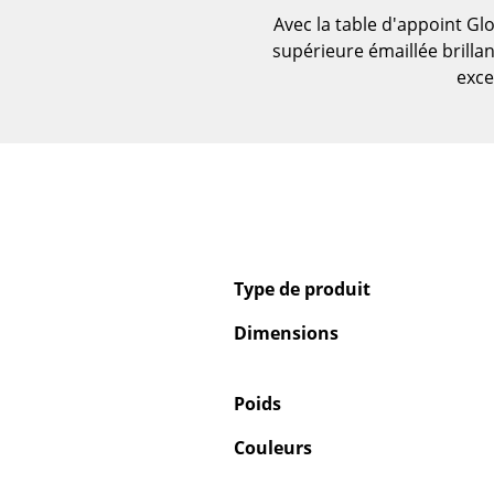
Avec la table d'appoint Gl
Figurines & Miniatures
supérieure émaillée brilla
Vases
exce
Plateaux
Accessoires de bureau
Boîtes de rangement
Couvertures
Coussins
Tapis
Rideaux
Type de produit
... voir tous les
accessoires
Dimensions
Poids
Couleurs