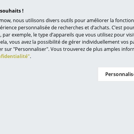
Univers de couleurs
souhaits !
L’original
mow, nous utilisons divers outils pour améliorer la fonction
Idées cadeaux
périence personnalisée de recherches et d’achats. C’est po
ar exemple, le type d’appareils que vous utilisez pour visit
L
ela, vous avez la possibilité de gérer individuellement vos 
À
quer sur "Personnaliser". Vous trouverez de plus amples inf
s
fidentialité"
.
Re
Tr
Personnalis
N
Plus d’inspiration?
in d’oeil
Me
Voici un lien vidéo YouTube, dont le contenu 
votre recherche. Cependant, vous avez choisi
es
pages, de ne pas autoriser l’utilisation de Y
regarder la vidéo, veuillez cliquer ici pour m