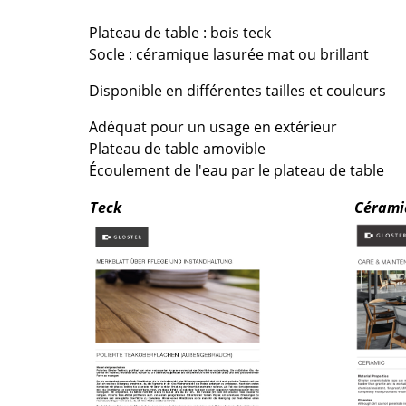
Chambre enfant
Plateau de table : bois teck
Bureau
Socle : céramique lasurée mat ou brillant
Entrée & Couloir
Salle de Bain
Disponible en différentes tailles et couleurs
Cellier & Buanderie
Adéquat pour un usage en extérieur
Jardin & Balcon
Plateau de table amovible
Écoulement de l'eau par le plateau de table
Marques
Designers
Teck
Cérami
Artemide
Alvar Aalto
Cassina
Arne Jacobsen
Fritz Hansen
Charles & Ray Eames
HAY
Eero Saarinen
Knoll International
Egon Eiermann
Louis Poulsen
Eileen Gray
Muuto
Jean Prouvé
Nils Holger Moormann
Le Corbusier