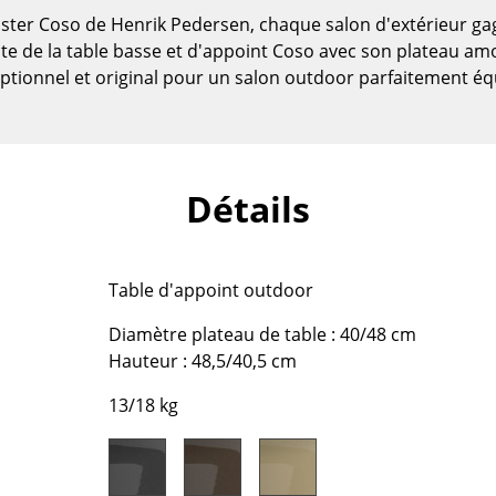
oster Coso de Henrik Pedersen, chaque salon d'extérieur ga
nte de la table basse et d'appoint Coso avec son plateau amov
ptionnel et original pour un salon outdoor parfaitement éq
Détails
Table d'appoint outdoor
Diamètre plateau de table : 40/48 cm
Hauteur : 48,5/40,5 cm
Maison
13/18 kg
Salon et Salle de séjour
Cuisine & Salle à manger
Chambre à coucher