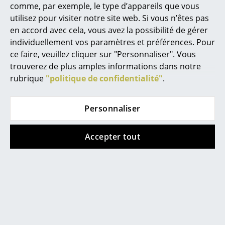
comme, par exemple, le type d’appareils que vous
String Furniture
String Furniture
Miroirs
utilisez pour visiter notre site web. Si vous n’êtes pas
String System
String System
en accord avec cela, vous avez la possibilité de gérer
Figurines & Miniatures
Crochets (Set de 5),
Crochets (Set de 5),
individuellement vos paramètres et préférences. Pour
Noir
Gris foncé
Vases
ce faire, veuillez cliquer sur "Personnaliser". Vous
CHF 34.63
CHF 34.63
trouverez de plus amples informations dans notre
Plateaux
2 x en stock, livraison sous
2 x en stock, livraison sous
rubrique
"politique de confidentialité"
.
2-3 jours ouvrables (pays
2-3 jours ouvrables (pays
Accessoires de bureau
de livraison Suisse)
de livraison Suisse)
Personnaliser
Boîtes de rangement
Couvertures
Accepter tout
Voir tout
Coussins
Tapis
Rideaux
... voir tous les accessoires