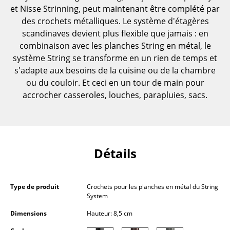
et Nisse Strinning, peut maintenant être complété par
Pièces détachées
des crochets métalliques. Le système d'étagères
... voir toutes les tables
scandinaves devient plus flexible que jamais : en
combinaison avec les planches String en métal, le
Rangements
système String se transforme en un rien de temps et
s'adapte aux besoins de la cuisine ou de la chambre
Étagères & Armoires
ou du couloir. Et ceci en un tour de main pour
accrocher casseroles, louches, parapluies, sacs.
Bibliothèques
Étagères murales
Buffets & Commodes
Détails
Meubles TV
Caissons roulants et Meubles d’appoint
Type de produit
Crochets pour les planches en métal du String
System
Meubles de bar
Dimensions
Hauteur: 8,5 cm
Garde-robes