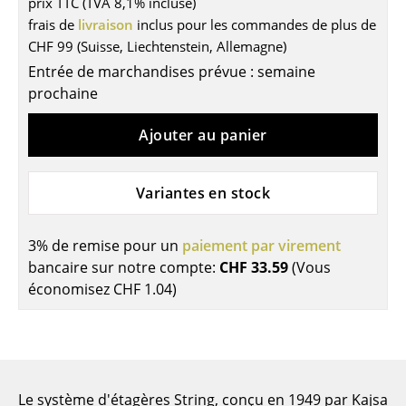
prix TTC (TVA 8,1% incluse)
Tables
frais de
livraison
inclus pour les commandes de plus de
CHF 99 (Suisse, Liechtenstein, Allemagne)
Tables de repas
Entrée de marchandises prévue : semaine
prochaine
Tables d’appoint
Tables basses
Ajouter au panier
Bureaux & Secrétaires
Variantes en stock
Secrétaires & Tables PC
Tables de conférence et Pupitres
3% de remise pour un
paiement par virement
bancaire sur notre compte:
CHF 33.59
(Vous
Tables hautes & Pupitres
économisez
CHF 1.04
)
Tables enfants
Table de jardin
Chariots & Dessertes
Le système d'étagères String, conçu en 1949 par Kajsa