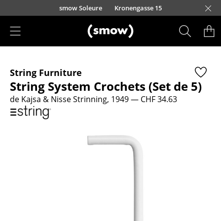
Accéder directement au contenu
smow Soleure
Kronengasse 15
Produits
String Furniture
Sièges
String System Crochets (Set de 5)
Chaises de cuisine & salle à manger
de Kajsa & Nisse Strinning, 1949
— CHF 34.63
Canapés
Fauteuils
Fauteuils lounge
Chaises
Chaises cantilever
Chaises et Tabourets de bar