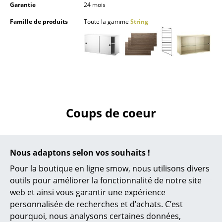
Garantie
24 mois
Lampes sans fil
Famille de produits
Toute la gamme
String
... voir tous les luminaires
Lits
Lits doubles
Lits simples
Coups de coeur
Lits empilables
Lits enfants
Tables de chevet et Accessoires de lit
Nous adaptons selon vos souhaits !
Pour la boutique en ligne smow, nous utilisons divers
... voir tous les lits
outils pour améliorer la fonctionnalité de notre site
web et ainsi vous garantir une expérience
Accessoires
personnalisée de recherches et d’achats. C’est
Horloges
pourquoi, nous analysons certaines données,