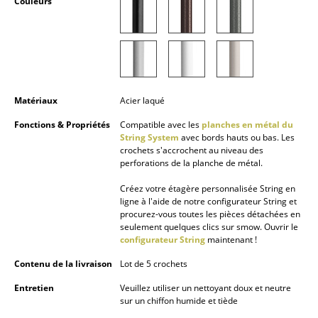
Couleurs
Petits rangements
Pièces détachées
... voir tous les rangements
Matériaux
Acier laqué
Luminaires
Fonctions & Propriétés
Compatible avec les
planches en métal du
Suspensions & Plafonniers
String System
avec bords hauts ou bas. Les
crochets s'accrochent au niveau des
Lampes de table
perforations de la planche de métal.
Lampes de bureau
Créez votre étagère personnalisée String en
ligne à l'aide de notre configurateur String et
procurez-vous toutes les pièces détachées en
Lampadaires et Liseuses
seulement quelques clics sur smow. Ouvrir le
configurateur String
maintenant !
Lampes de sol
Contenu de la livraison
Lot de 5 crochets
Appliques murales
Entretien
Veuillez utiliser un nettoyant doux et neutre
sur un chiffon humide et tiède
Luminaires d’extérieur