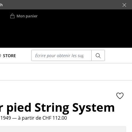
ch
Mon panier
Saisir un critère
STORE
Lits
Lits doubles
Lits simples
Lits empilables
r pied String System
Lits enfants
ses
Tables de chevet et
Accessoires de lit
, 1949
— à partir de CHF 112.00
... voir tous les lits