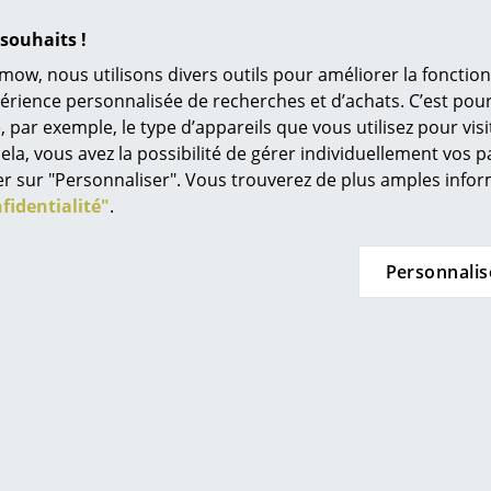
Univers de couleurs
souhaits !
L’original
mow, nous utilisons divers outils pour améliorer la fonction
Idées cadeaux
périence personnalisée de recherches et d’achats. C’est po
ar exemple, le type d’appareils que vous utilisez pour visit
L
ela, vous avez la possibilité de gérer individuellement vos 
À
quer sur "Personnaliser". Vous trouverez de plus amples inf
s
fidentialité"
.
Re
Tr
Personnalis
N
in d’oeil
Me
es