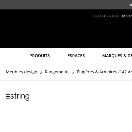
Accéder directement au contenu
s
0800 15 60 00, lun-ve
PRODUITS
ESPACES
MARQUES & D
Sièges
Tables
Meubles design
Rangements
Étagères & Armoires
(142 Ar
Chaises de cuisine & salle
Tables de repas
à manger
Tables d’appoint
Canapés
Tables basses
Fauteuils
Bureaux & Secrétaires
Fauteuils lounge
Secrétaires & Tables PC
Chaises
Tables de conférence et
Chaises cantilever
Pupitres