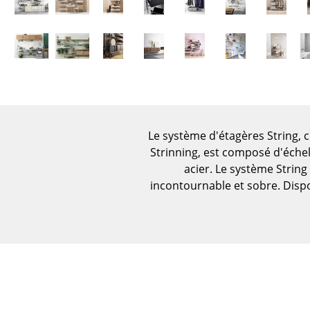
Figurines & Miniatures
Vases
Plateaux
Accessoires de bureau
Boîtes de rangement
Couvertures
Coussins
Le système d'étagères String, c
Tapis
Strinning, est composé d'échell
acier. Le système String
Rideaux
incontournable et sobre. Dispo
... voir tous les
accessoires