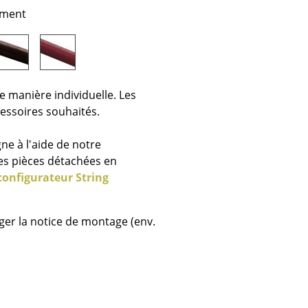
e
ément
ec
e manière individuelle. Les
cessoires souhaités.
ne à l'aide de notre
les pièces détachées en
configurateur String
design
ger la notice de montage (env.