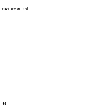
Accueil & Réception
structure au sol
Cantines & Espaces communs
Solutions par branche
Travailler en sécurité
L’original
lles