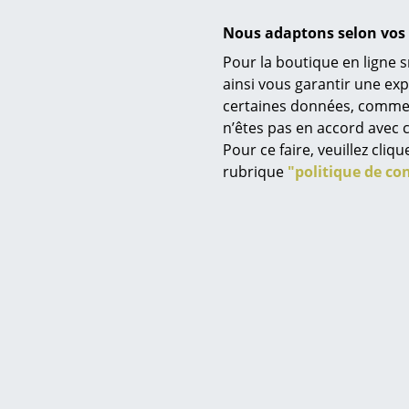
Nous adaptons selon vos 
Pour la boutique en ligne s
ainsi vous garantir une ex
certaines données, comme, p
Service
n’êtes pas en accord avec c
Contact
Pour ce faire, veuillez cli
Paiement
rubrique
"politique de con
Livraison
FAQ
Retours & échanges
Vos avantages en un cl
CGV
Protection des donné
Saisir un critère