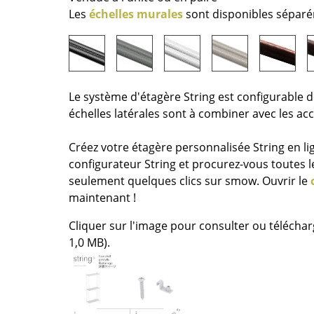
Richard Lampert
Ludwig Mies van der Roh
Les
échelles murales
sont disponibles sépar
Thonet
Marcel Breuer
USM Haller
Philippe Starck
Vitra
Ronan & Erwan Bouroull
... toutes les marques A-Z
... tous les designers A-Z
Le système d'étagère String est configurable d
Nouveauté smow
échelles latérales sont à combiner avec les ac
Inspiration
Créez votre étagère personnalisée String en lig
Éditions spéciales
configurateur String et procurez-vous toutes 
Classiques du design
seulement quelques clics sur smow. Ouvrir le
Les femmes dans le 
maintenant !
Design Bauhaus
Cliquer sur l'image pour consulter ou téléchar
Design Mid-Century
1,0 MB).
Design scandinave
Design italien
Design durable
Matériaux naturels