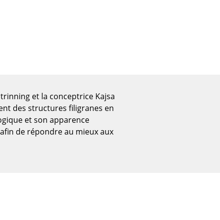
trinning et la conceptrice Kajsa
ent des structures filigranes en
 logique et son apparence
e afin de répondre au mieux aux
Bureau
Poste de travail
Bureau de direction
Salles de réunion