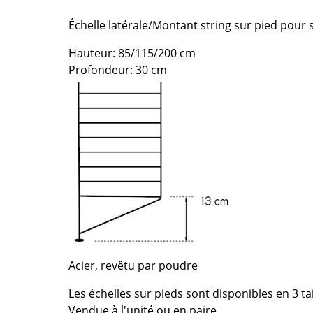
Chambre enfant
Échelle latérale/Montant string sur pied pour 
Bureau
Entrée & Couloir
Hauteur: 85/115/200 cm
Salle de Bain
Profondeur: 30 cm
Cellier & Buanderie
Jardin & Balcon
Marques
Designers
Artemide
Alvar Aalto
Cassina
Arne Jacobsen
Fritz Hansen
Charles & Ray Eames
HAY
Eero Saarinen
Knoll International
Egon Eiermann
Louis Poulsen
Eileen Gray
Acier, revêtu par poudre
Muuto
Jean Prouvé
Les échelles sur pieds sont disponibles en 3 tai
Nils Holger Moormann
Le Corbusier
Vendue à l'unité ou en paire