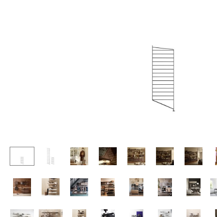
Chaises et Tabourets de
Tables hautes & Pupitres
bar
Tables enfants
Tabourets
Table de jardin
Bancs & Chaises longues
Chariots & Dessertes
Poufs poires
Pièces détachées
Chaises de jardin
... voir toutes les tables
Chaises enfants
Chaises à bascule
Chaises de bureau
Chaises de conférence
Fauteuils de direction
Pièces détachées
... voir tous les sièges
Accessoires
Horloges
Miroirs