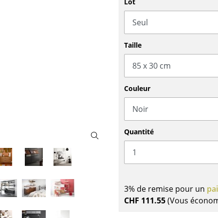
Lot
Meubles de bar
Luminaires d’extérieu
Garde-robes
Lampes sans fil
Petits rangements
... voir tous les lumina
Pièces détachées
Taille
... voir tous les rangements
Configurateur USM Haller
Couleur
Quantité
3% de remise pour un
pa
CHF 111.55
(Vous écono