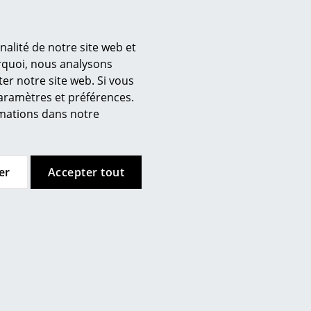
nalité de notre site web et
urquoi, nous analysons
er notre site web. Si vous
’entreprise
paramètres et préférences.
 propos de nous
ormations dans notre
mow sur place
joignez l’équipe smow
availler chez smow
er
Accepter tout
ewsletter
ntions légales