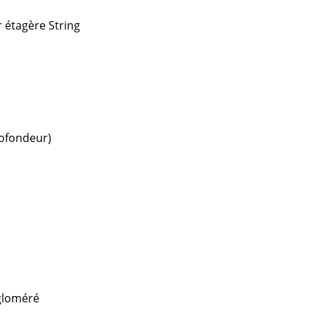
Accueil & Réception
 étagère String
Cantines & Espaces communs
Solutions par branche
Travailler en sécurité
L’original
rofondeur)
gloméré