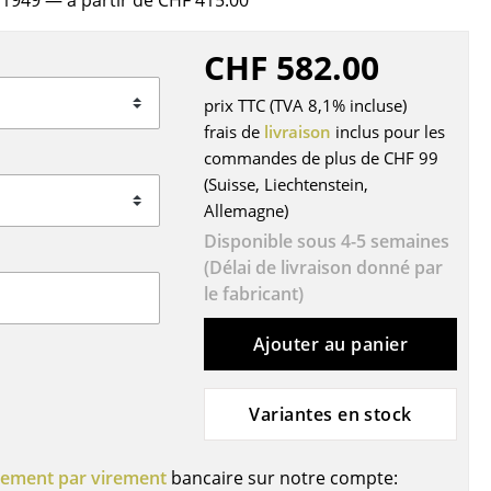
, 1949
— à partir de CHF 415.00
r
CHF 582.00
ires
prix TTC (TVA 8,1% incluse)
frais de
livraison
inclus pour les
commandes de plus de CHF 99
(Suisse, Liechtenstein,
Allemagne)
Disponible sous 4-5 semaines
(Délai de livraison donné par
le fabricant)
Ajouter au panier
Variantes en stock
iement par virement
bancaire sur notre compte: