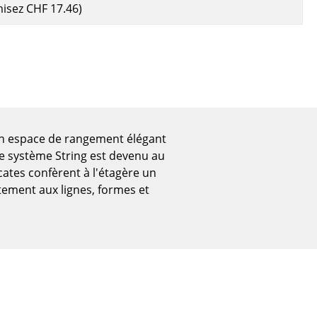
misez
CHF 17.46
)
 un espace de rangement élégant
 Le système String est devenu au
cates confèrent à l'étagère un
itement aux lignes, formes et
Bureau
Poste de travail
Bureau de direction
Salles de réunion