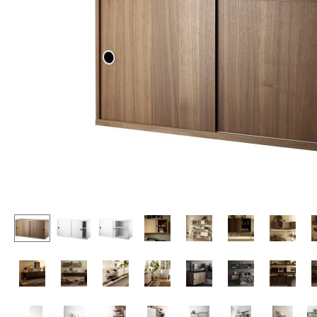
Chaises et Tabourets de
Tables hautes & Pupitres
bar
Tables enfants
Tabourets
Table de jardin
Bancs & Chaises longues
Chariots & Dessertes
Poufs poires
Pièces détachées
Chaises de jardin
... voir toutes les tables
Chaises enfants
Chaises à bascule
Chaises de bureau
Chaises de conférence
Fauteuils de direction
Pièces détachées
... voir tous les sièges
Accessoires
Horloges
Miroirs