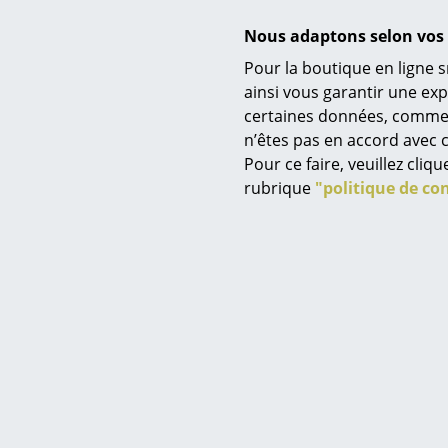
Nous adaptons selon vos 
Pour la boutique en ligne s
Contenu de la livraison
ainsi vous garantir une ex
certaines données, comme, p
Service
n’êtes pas en accord avec c
Contact
Pour ce faire, veuillez cli
Paiement
rubrique
"politique de con
Livraison
FAQ
Entretien
Retours & échanges
Distinctions & Musées
Vos avantages en un cl
CGV
Protection des donné
Certificats & Durabilité
Saisir un critère