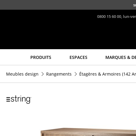
Accéder directement au contenu
s
0800 15 60 00, lun-ve
PRODUITS
ESPACES
MARQUES & D
Sièges
Tables
Meubles design
Rangements
Étagères & Armoires
(142 Ar
Chaises de cuisine & salle
Tables de repas
à manger
Tables d’appoint
Canapés
Tables basses
Fauteuils
Bureaux & Secrétaires
Fauteuils lounge
Secrétaires & Tables PC
Chaises
Tables de conférence et
Chaises cantilever
Pupitres