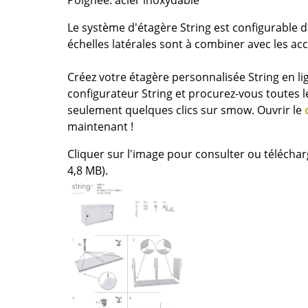
Poignée: acier inoxydable
Richard Lampert
Ludwig Mies van der Roh
Thonet
Marcel Breuer
Le système d'étagère String est configurable d
USM Haller
Philippe Starck
échelles latérales sont à combiner avec les ac
Vitra
Ronan & Erwan Bouroull
Créez votre étagère personnalisée String en lig
... toutes les marques A-Z
... tous les designers A-Z
configurateur String et procurez-vous toutes 
seulement quelques clics sur smow. Ouvrir le
Nouveauté smow
maintenant !
Inspiration
Éditions spéciales
Cliquer sur l'image pour consulter ou téléchar
Classiques du design
4,8 MB).
Les femmes dans le 
Design Bauhaus
Design Mid-Century
Design scandinave
Design italien
Design durable
Matériaux naturels