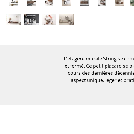
Figurines & Miniatures
Vases
Plateaux
Accessoires de bureau
Boîtes de rangement
Couvertures
Coussins
L'étagère murale String se com
Tapis
et fermé. Ce petit placard se p
cours des dernières décennies
Rideaux
aspect unique, léger et prat
... voir tous les
accessoires