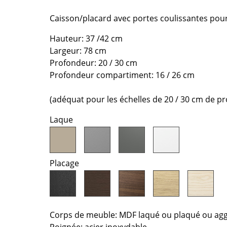
Chambre enfant
Caisson/placard avec portes coulissantes pour
Bureau
Entrée & Couloir
Hauteur: 37 /42 cm
Salle de Bain
Largeur: 78 cm
Cellier & Buanderie
Profondeur: 20 / 30 cm
Profondeur compartiment: 16 / 26 cm
Jardin & Balcon
Marques
Designers
(adéquat pour les échelles de 20 / 30 cm de p
Artemide
Alvar Aalto
Laque
Cassina
Arne Jacobsen
Fritz Hansen
Charles & Ray Eames
HAY
Eero Saarinen
Placage
Knoll International
Egon Eiermann
Louis Poulsen
Eileen Gray
Muuto
Jean Prouvé
Corps de meuble: MDF laqué ou plaqué ou ag
Nils Holger Moormann
Le Corbusier