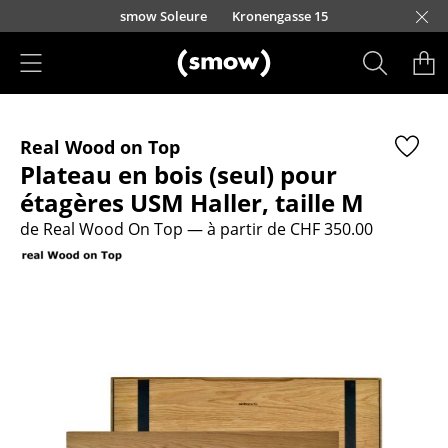
Accéder directement au contenu
smow Soleure
Kronengasse 15
Produits
Real Wood on Top
Sièges
Plateau en bois (seul) pour
Chaises de cuisine & salle à manger
étagères USM Haller, taille M
de Real Wood On Top
— à partir de CHF 350.00
Canapés
Fauteuils
Fauteuils lounge
Chaises
Chaises cantilever
Chaises et Tabourets de bar