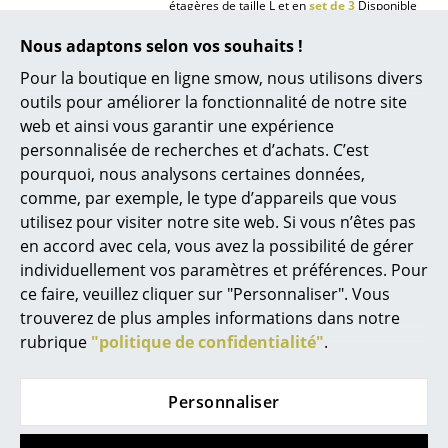
étagères de taille L et en
set de 3
Disponible
pour la taille d'étagère XL avec
veines
Miroirs
continues
Nous adaptons selon vos souhaits !
Figurines & Miniatures
Pour la boutique en ligne smow, nous utilisons divers
Fonctions & Propriétés
Convient pour les
étagères USM Haller
de la
taille M
outils pour améliorer la fonctionnalité de notre site
Vases
web et ainsi vous garantir une expérience
Restrictions éventuelles : en raison de la
Plateaux
personnalisée de recherches et d’achats. C’est
position inversée de la tablette, les supports
en bois ne peuvent pas être utilisés lorsque
pourquoi, nous analysons certaines données,
les compartiments situés en dessous
Accessoires de bureau
comme, par exemple, le type d’appareils que vous
comportent des éléments tels que des
utilisez pour visiter notre site web. Si vous n’êtes pas
serrures ou des accessoires comme des
Boîtes de rangement
tringles à vêtements ou des volets à
en accord avec cela, vous avez la possibilité de gérer
prospectus.
Couvertures
individuellement vos paramètres et préférences. Pour
Contenu de la livraison
1 x support en bois
ce faire, veuillez cliquer sur "Personnaliser". Vous
Coussins
trouverez de plus amples informations dans notre
Montage
Pour monter le support en bois, il faut
rubrique
"politique de confidentialité"
.
retourner la tablette supérieure du meuble
Tapis
USM Haller. Deux bandes magnétiques
situées sous le support maintiennent la
Rideaux
tablette en place ; il n'est pas nécessaire de la
Personnaliser
fixer davantage. Les instructions de montage
... voir tous les accessoires
correspondantes sont incluses dans le