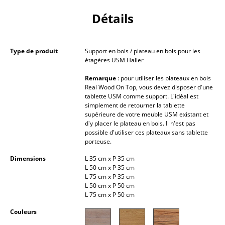
Petits rangements
Détails
Pièces détachées
... voir tous les rangements
Type de produit
Support en bois / plateau en bois pour les
étagères USM Haller
Luminaires
Remarque
: pour utiliser les plateaux en bois
Real Wood On Top, vous devez disposer d'une
Suspensions & Plafonniers
tablette USM comme support. L'idéal est
simplement de retourner la tablette
Lampes de table
supérieure de votre meuble USM existant et
d'y placer le plateau en bois. Il n'est pas
possible d'utiliser ces plateaux sans tablette
Lampes de bureau
porteuse.
Lampadaires et Liseuses
Dimensions
L 35 cm x P 35 cm
L 50 cm x P 35 cm
Lampes de sol
L 75 cm x P 35 cm
L 50 cm x P 50 cm
Appliques murales
L 75 cm x P 50 cm
Couleurs
Luminaires d’extérieur