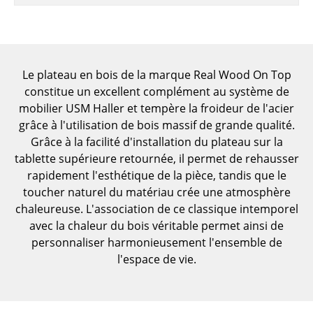
Pièces détachées
... voir toutes les tables
Rangements
Le plateau en bois de la marque Real Wood On Top
constitue un excellent complément au système de
Étagères & Armoires
mobilier USM Haller et tempère la froideur de l'acier
grâce à l'utilisation de bois massif de grande qualité.
Bibliothèques
Grâce à la facilité d'installation du plateau sur la
tablette supérieure retournée, il permet de rehausser
Étagères murales
rapidement l'esthétique de la pièce, tandis que le
Buffets & Commodes
toucher naturel du matériau crée une atmosphère
chaleureuse. L'association de ce classique intemporel
Meubles TV
avec la chaleur du bois véritable permet ainsi de
Caissons roulants et Meubles d’appoint
personnaliser harmonieusement l'ensemble de
l'espace de vie.
Meubles de bar
Garde-robes