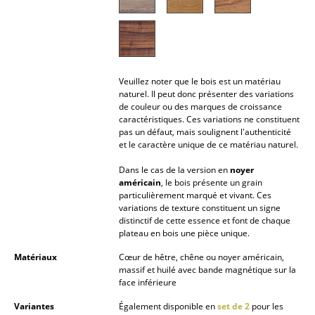
Lampes sans fil
... voir tous les luminaires
Lits
Veuillez noter que le bois est un matériau
naturel. Il peut donc présenter des variations
Lits doubles
de couleur ou des marques de croissance
caractéristiques. Ces variations ne constituent
Lits simples
pas un défaut, mais soulignent l'authenticité
et le caractère unique de ce matériau naturel.
Lits empilables
Dans le cas de la version en
noyer
américain
, le bois présente un grain
Lits enfants
particulièrement marqué et vivant. Ces
variations de texture constituent un signe
Tables de chevet et Accessoires de lit
distinctif de cette essence et font de chaque
plateau en bois une pièce unique.
... voir tous les lits
Matériaux
Cœur de hêtre, chêne ou noyer américain,
massif et huilé avec bande magnétique sur la
Accessoires
face inférieure
Horloges
Variantes
Également disponible en
set de 2
pour les