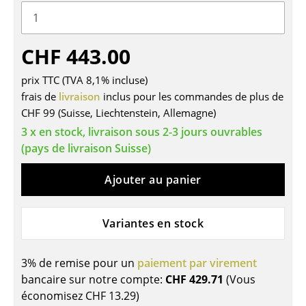
Tables
Tables de repas
CHF 443.00
Tables d’appoint
prix TTC (TVA 8,1% incluse)
frais de
livraison
inclus pour les commandes de plus de
Tables basses
CHF 99 (Suisse, Liechtenstein, Allemagne)
Bureaux & Secrétaires
3 x en stock, livraison sous 2-3 jours ouvrables
(pays de livraison Suisse)
Secrétaires & Tables PC
Ajouter au panier
Tables de conférence et Pupitres
Tables hautes & Pupitres
Variantes en stock
Tables enfants
3% de remise pour un
paiement par virement
Table de jardin
bancaire sur notre compte:
CHF 429.71
(Vous
Chariots & Dessertes
économisez
CHF 13.29
)