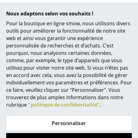
Miroirs
Fonctions & Propriétés
Supports en bois avec
veines continues
Nous adaptons selon vos souhaits !
adaptés aux
étagères USM Haller
de la taille
L
Figurines & Miniatures
Pour la boutique en ligne smow, nous utilisons divers
outils pour améliorer la fonctionnalité de notre site
Restrictions éventuelles : en raison de la
Vases
position inversée de la tablette, les supports
web et ainsi vous garantir une expérience
en bois ne peuvent pas être utilisés lorsque
Plateaux
personnalisée de recherches et d’achats. C’est
les compartiments situés en dessous
pourquoi, nous analysons certaines données,
comportent des éléments tels que des
Accessoires de bureau
serrures ou des accessoires comme des
comme, par exemple, le type d’appareils que vous
tringles à vêtements ou des volets à
utilisez pour visiter notre site web. Si vous n’êtes pas
Boîtes de rangement
prospectus.
en accord avec cela, vous avez la possibilité de gérer
Contenu de la livraison
2 x supports en bois avec veines continues
Couvertures
individuellement vos paramètres et préférences. Pour
ce faire, veuillez cliquer sur "Personnaliser". Vous
Montage
Pour monter les supports en bois, il faut
Coussins
retourner les tablettes supérieures du meuble
trouverez de plus amples informations dans notre
USM Haller. Deux bandes magnétiques
rubrique
"politique de confidentialité"
.
Tapis
situées sous le support maintiennent la
tablette en place ; il n'est pas nécessaire de la
fixer davantage. Les instructions de montage
Rideaux
Personnaliser
correspondantes sont incluses dans le
contenu de la livraison.
... voir tous les accessoires