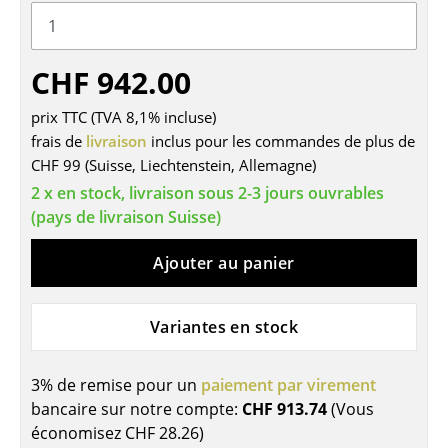
Tables
Tables de repas
CHF 942.00
Tables d’appoint
prix TTC (TVA 8,1% incluse)
frais de
livraison
inclus pour les commandes de plus de
Tables basses
CHF 99 (Suisse, Liechtenstein, Allemagne)
Bureaux & Secrétaires
2 x en stock, livraison sous 2-3 jours ouvrables
(pays de livraison Suisse)
Secrétaires & Tables PC
Ajouter au panier
Tables de conférence et Pupitres
Tables hautes & Pupitres
Variantes en stock
Tables enfants
3% de remise pour un
paiement par virement
Table de jardin
bancaire sur notre compte:
CHF 913.74
(Vous
Chariots & Dessertes
économisez
CHF 28.26
)