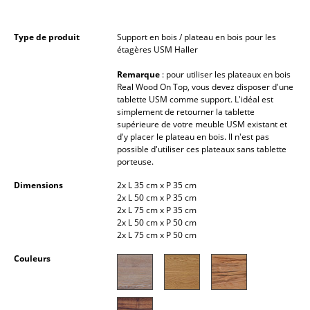
Petits rangements
Type de produit
Support en bois / plateau en bois pour les
Pièces détachées
étagères USM Haller
... voir tous les rangements
Remarque
: pour utiliser les plateaux en bois
Real Wood On Top, vous devez disposer d'une
tablette USM comme support. L'idéal est
Luminaires
simplement de retourner la tablette
supérieure de votre meuble USM existant et
Suspensions & Plafonniers
d'y placer le plateau en bois. Il n'est pas
possible d'utiliser ces plateaux sans tablette
Lampes de table
porteuse.
Lampes de bureau
Dimensions
2x L 35 cm x P 35 cm
2x L 50 cm x P 35 cm
2x L 75 cm x P 35 cm
Lampadaires et Liseuses
2x L 50 cm x P 50 cm
2x L 75 cm x P 50 cm
Lampes de sol
Couleurs
Appliques murales
Luminaires d’extérieur