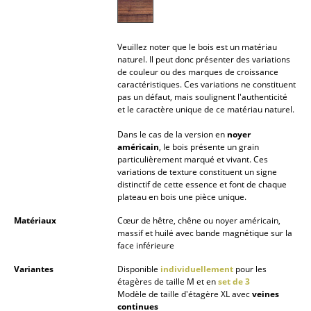
Lampes sans fil
... voir tous les luminaires
Veuillez noter que le bois est un matériau
naturel. Il peut donc présenter des variations
de couleur ou des marques de croissance
Lits
caractéristiques. Ces variations ne constituent
pas un défaut, mais soulignent l'authenticité
Lits doubles
et le caractère unique de ce matériau naturel.
Lits simples
Dans le cas de la version en
noyer
américain
, le bois présente un grain
Lits empilables
particulièrement marqué et vivant. Ces
variations de texture constituent un signe
Lits enfants
distinctif de cette essence et font de chaque
plateau en bois une pièce unique.
Tables de chevet et Accessoires de lit
Matériaux
Cœur de hêtre, chêne ou noyer américain,
massif et huilé avec bande magnétique sur la
... voir tous les lits
face inférieure
Variantes
Disponible
individuellement
pour les
Accessoires
étagères de taille M et en
set de 3
Modèle de taille d'étagère XL avec
veines
Horloges
continues