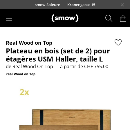
Accéder directement au contenu
smow Soleure
Kronengasse 15
Produits
Real Wood on Top
Sièges
Plateau en bois (set de 2) pour
Chaises de cuisine & salle à manger
étagères USM Haller, taille L
de Real Wood On Top
— à partir de CHF 755.00
Canapés
Fauteuils
Fauteuils lounge
Chaises
Chaises cantilever
Chaises et Tabourets de bar