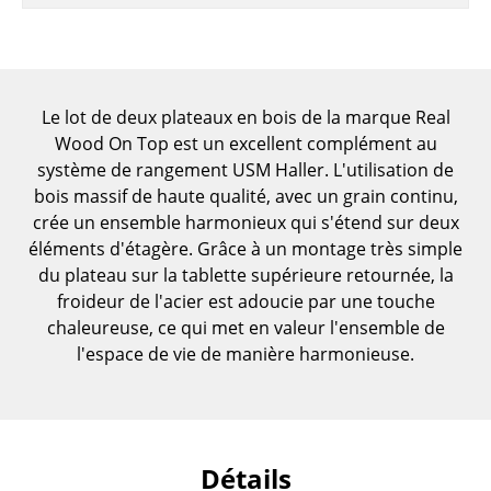
Pièces détachées
... voir toutes les tables
Rangements
Le lot de deux plateaux en bois de la marque Real
Wood On Top est un excellent complément au
Étagères & Armoires
système de rangement USM Haller. L'utilisation de
bois massif de haute qualité, avec un grain continu,
Bibliothèques
crée un ensemble harmonieux qui s'étend sur deux
éléments d'étagère. Grâce à un montage très simple
Étagères murales
du plateau sur la tablette supérieure retournée, la
Buffets & Commodes
froideur de l'acier est adoucie par une touche
chaleureuse, ce qui met en valeur l'ensemble de
Meubles TV
l'espace de vie de manière harmonieuse.
Caissons roulants et Meubles d’appoint
Meubles de bar
Garde-robes
Détails