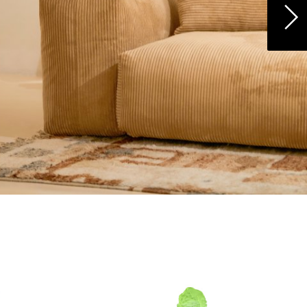
r
ires