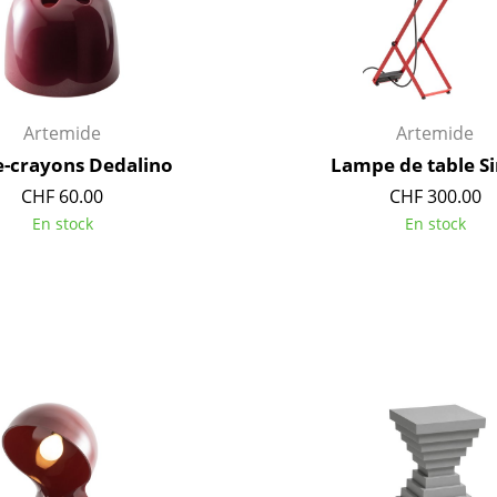
Artemide
Artemide
e-crayons Dedalino
Lampe de table Si
CHF 60.00
CHF 300.00
En stock
En stock
Maison
Salon et Salle de séjour
Cuisine & Salle à manger
Chambre à coucher