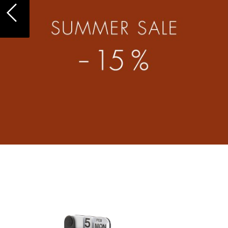
Chaises et Tabourets de
Tables hautes & Pupitres
bar
Tables enfants
Tabourets
Table de jardin
Bancs & Chaises longues
Chariots & Dessertes
Poufs poires
Pièces détachées
Chaises de jardin
... voir toutes les tables
Chaises enfants
Chaises à bascule
Chaises de bureau
Chaises de conférence
Fauteuils de direction
Pièces détachées
... voir tous les sièges
Accessoires
Horloges
Miroirs