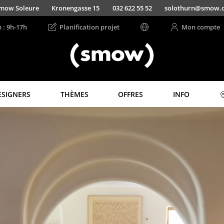
mow Soleure
Kronengasse 15
032 622 55 52
solothurn@smow.
n : 9h-17h
Planification projet
Mon compte
ESIGNERS
THÈMES
OFFRES
INFO
Rangements
Luminaires
Étagères & Armoires
Suspensions &
Plafonniers
Bibliothèques
Lampes de table
Étagères murales
Lampes de bureau
Buffets & Commodes
Lampadaires et Liseu
Meubles TV
Lampes de sol
Caissons roulants et
Meubles d’appoint
Appliques murales