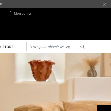
ch
Mon panier
Saisir un critère
STORE
Lits
Lits doubles
Lits simples
Lits empilables
Lits enfants
ses
Tables de chevet et
Accessoires de lit
... voir tous les lits