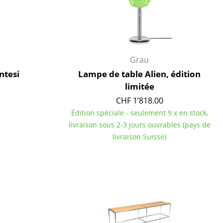
Grau
ntesi
Lampe de table Alien, édition
limitée
CHF 1’818.00
Édition spéciale - seulement 9 x en stock,
livraison sous 2-3 jours ouvrables (pays de
livraison Suisse)
Bureau
Poste de travail
Bureau de direction
Salles de réunion