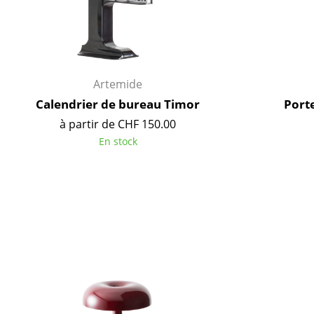
Figurines & Miniatures
Vases
Plateaux
Accessoires de bureau
Artemide
Boîtes de rangement
Calendrier de bureau Timor
Port
Couvertures
à partir de CHF 150.00
Coussins
En stock
Tapis
Rideaux
... voir tous les
accessoires