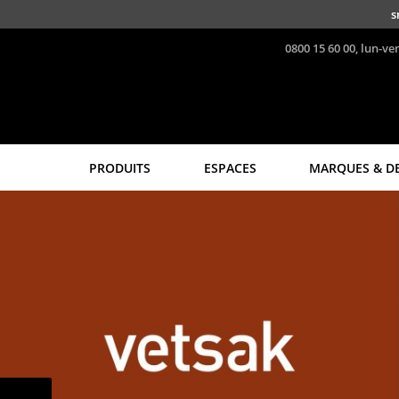
Accéder directement au contenu
s
0800 15 60 00, lun-ve
PRODUITS
ESPACES
MARQUES & D
Sièges
Tables
Chaises de cuisine & salle
Tables de repas
à manger
Tables d’appoint
Canapés
Tables basses
Fauteuils
Bureaux & Secrétaires
Fauteuils lounge
Secrétaires & Tables PC
Chaises
Tables de conférence et
Chaises cantilever
Pupitres