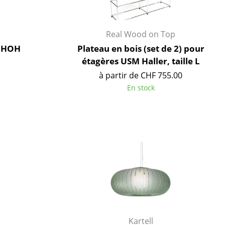
Accueil & Réception
Cantines & Espaces communs
Solutions par branche
Real Wood on Top
Travailler en sécurité
 OHOH
Plateau en bois (set de 2) pour
étagères USM Haller, taille L
à partir de CHF 755.00
En stock
L’original
Kartell