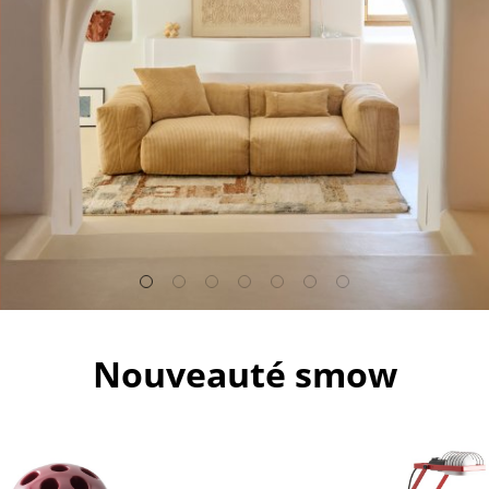
Meubles de bar
Luminaires d’extérieu
Garde-robes
Lampes sans fil
Petits rangements
... voir tous les lumina
Pièces détachées
... voir tous les rangements
Configurateur USM Haller
Nouveauté smow