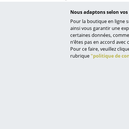
Plateau en bois (seul) pour
Mob
Nous adaptons selon vos 
étagères USM Haller, taille M
à partir de CHF 350.00
Pour la boutique en ligne s
1 x en sto
ainsi vous garantir une ex
ouvrables
En stock
certaines données, comme, p
n’êtes pas en accord avec c
Pour ce faire, veuillez cli
rubrique
"politique de con
Souhaitez-vous plus d’inspiration ? Nous serions h
d’images Flowbox. Notez que ce fournisseur peut inst