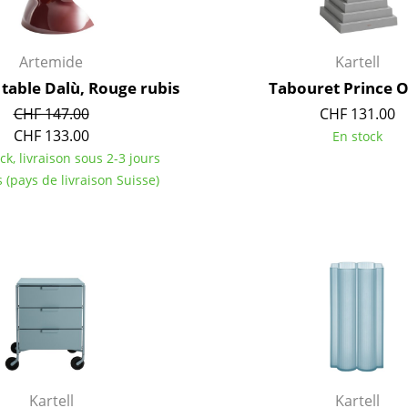
Chambre enfant
Bureau
Entrée & Couloir
Artemide
Kartell
Salle de Bain
table Dalù, Rouge rubis
Tabouret Prince
Cellier & Buanderie
CHF 147.00
CHF 131.00
Jardin & Balcon
CHF 133.00
En stock
ck, livraison sous 2-3 jours
Marques
Designers
 (pays de livraison Suisse)
Artemide
Alvar Aalto
Cassina
Arne Jacobsen
Fritz Hansen
Charles & Ray Eames
HAY
Eero Saarinen
Knoll International
Egon Eiermann
Louis Poulsen
Eileen Gray
Muuto
Jean Prouvé
Nils Holger Moormann
Le Corbusier
Kartell
Kartell