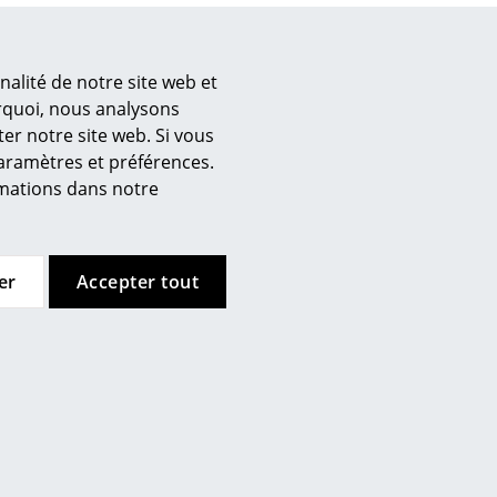
e
Suspension Teresa Frozen
4.00
CHF 475.00
nalité de notre site web et
En stock
ec
urquoi, nous analysons
er notre site web. Si vous
paramètres et préférences.
ormations dans notre
er
Accepter tout
design
t, qui sont mis à votre disposition via la galerie
wbox s’applique.