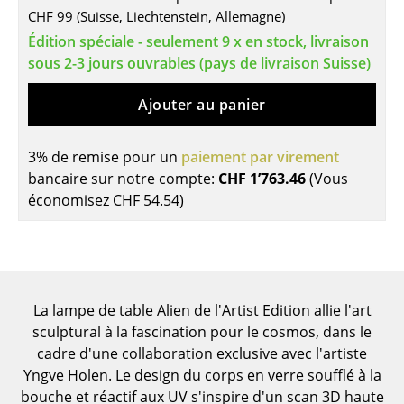
CHF 99 (Suisse, Liechtenstein, Allemagne)
Tables
Édition spéciale - seulement 9 x en stock, livraison
Tables de repas
sous 2-3 jours ouvrables (pays de livraison Suisse)
Tables d’appoint
Ajouter au panier
Tables basses
3% de remise pour un
paiement par virement
Bureaux & Secrétaires
bancaire sur notre compte:
CHF 1’763.46
(Vous
économisez
CHF 54.54
)
Secrétaires & Tables PC
Tables de conférence et Pupitres
Tables hautes & Pupitres
La lampe de table Alien de l'Artist Edition allie l'art
Tables enfants
sculptural à la fascination pour le cosmos, dans le
Table de jardin
cadre d'une collaboration exclusive avec l'artiste
Yngve Holen. Le design du corps en verre soufflé à la
Chariots & Dessertes
bouche et réactif aux UV s'inspire d'un scan 3D haute