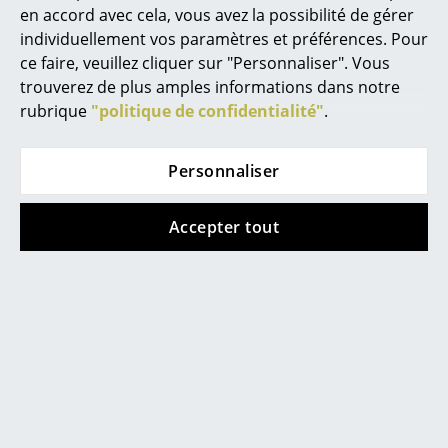
réutilisation des matériaux et la
en accord avec cela, vous avez la possibilité de gérer
responsabilité sociale sont au cœur des
Miroirs
individuellement vos paramètres et préférences. Pour
préoccupations. Grâce à une technologie LED
moderne, les luminaires Grau garantissent
ce faire, veuillez cliquer sur "Personnaliser". Vous
Figurines & Miniatures
une longue durée de vie et une grande
trouverez de plus amples informations dans notre
efficacité énergétique.
Vases
rubrique
"politique de confidentialité"
.
Garantie
24 mois
Plateaux
Données & Détails
Veuillez cliquer sur l'image pour obtenir des
Personnaliser
produit
informations détaillées (environ 0,1 Mo).
Accessoires de bureau
Boîtes de rangement
Accepter tout
Couvertures
Coussins
Présentation produit
Tapis
Rideaux
... voir tous les accessoires