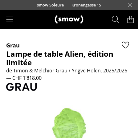
Accéder directement au contenu
smow Soleure
Kronengasse 15
Produits
Grau
Sièges
Lampe de table Alien, édition
Chaises de cuisine & salle à manger
limitée
de Timon & Melchior Grau / Yngve Holen, 2025/2026
Canapés
— CHF 1’818.00
Fauteuils
Fauteuils lounge
Chaises
Chaises cantilever
Chaises et Tabourets de bar