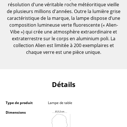
résolution d'une véritable roche météoritique vieille
Pièces détachées
de plusieurs millions d'années. Outre la lumière grise
... voir toutes les tables
caractéristique de la marque, la lampe dispose d’une
composition lumineuse verte fluorescente (« Alien-
Rangements
Vibe ») qui crée une atmosphère extraordinaire et
extraterrestre sur le corps en aluminium poli. La
Étagères & Armoires
collection Alien est limitée à 200 exemplaires et
chaque verre est une pièce unique.
Bibliothèques
Étagères murales
Buffets & Commodes
Détails
Meubles TV
Caissons roulants et Meubles d’appoint
Type de produit
Lampe de table
Meubles de bar
Dimensions
Garde-robes