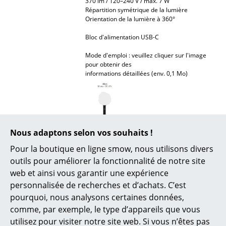
370 lm / 120–240 V / max. 7 W
Lampes sans fil
Répartition symétrique de la lumière
Orientation de la lumière à 360°
... voir tous les luminaires
Bloc d'alimentation USB-C
Lits
Mode d'emploi : veuillez cliquer sur l'image
pour obtenir des
Lits doubles
informations détaillées (env. 0,1 Mo)
Lits simples
Lits empilables
Nous adaptons selon vos souhaits !
Lits enfants
Entretien
Veuillez nettoyer ce luminaire à l'aide d'un
Pour la boutique en ligne smow, nous utilisons divers
Tables de chevet et Accessoires de lit
chiffon sec, de préférence un chiffon en
outils pour améliorer la fonctionnalité de notre site
microfibre adapté aux surfaces délicates.
web et ainsi vous garantir une expérience
Veuillez ne nettoyer le luminaire qu'une fois
... voir tous les lits
qu'il a refroidi.
personnalisée de recherches et d’achats. C’est
pourquoi, nous analysons certaines données,
Accessoires
Développement
Le site de production de Grau Leuchten est
comme, par exemple, le type d’appareils que vous
durable
situé en Allemagne. À chaque étape de la
production régionale, la durabilité, la
Horloges
utilisez pour visiter notre site web. Si vous n’êtes pas