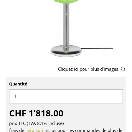
Tabourets
Bancs & Chaises longues
Poufs poires
Chaises de jardin
Chaises enfants
Chaises à bascule
Cliquez ici pour plus d’images
Chaises de bureau
Quantité
Chaises de conférence
Fauteuils de direction
CHF 1’818.00
Pièces détachées
prix TTC (TVA 8,1% incluse)
... voir tous les sièges
frais de
livraison
inclus pour les commandes de plus de