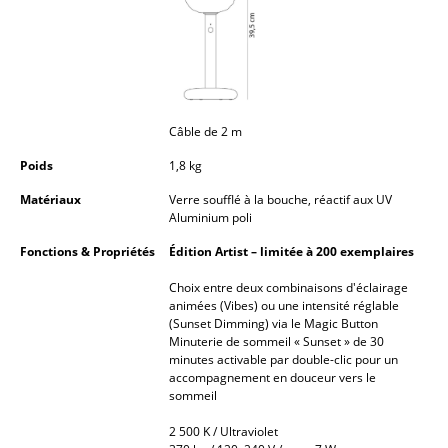
Petits rangements
Pièces détachées
... voir tous les rangements
Câble de 2 m
Luminaires
Poids
1,8 kg
Suspensions & Plafonniers
Matériaux
Verre soufflé à la bouche, réactif aux UV
Aluminium poli
Lampes de table
Fonctions & Propriétés
Édition Artist – limitée à 200 exemplaires
Lampes de bureau
Choix entre deux combinaisons d'éclairage
Lampadaires et Liseuses
animées (Vibes) ou une intensité réglable
(Sunset Dimming) via le Magic Button
Minuterie de sommeil « Sunset » de 30
Lampes de sol
minutes activable par double-clic pour un
accompagnement en douceur vers le
Appliques murales
sommeil
Luminaires d’extérieur
2 500 K / Ultraviolet