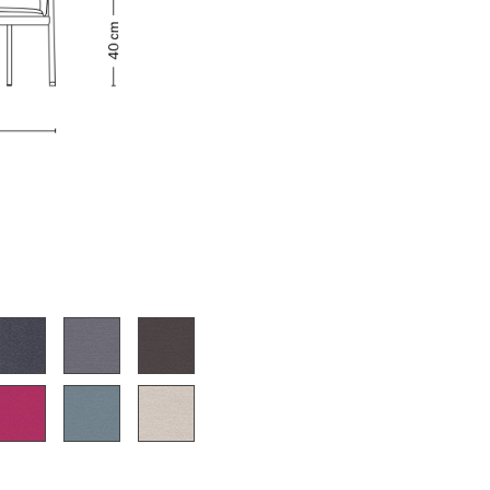
Accueil & Réception
Cantines & Espaces communs
Solutions par branche
Travailler en sécurité
L’original