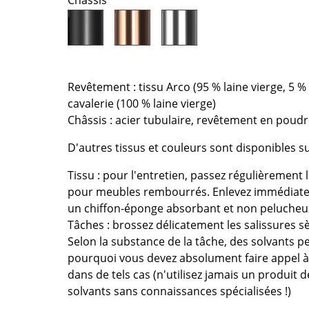
Châssis
Richard Lampert
Ludwig Mies van der Roh
Thonet
Marcel Breuer
USM Haller
Philippe Starck
Vitra
Ronan & Erwan Bouroull
... toutes les marques A-Z
... tous les designers A-Z
Revêtement : tissu Arco (95 % laine vierge, 5 %
cavalerie (100 % laine vierge)
Nouveauté smow
Châssis : acier tubulaire, revêtement en poud
Inspiration
D'autres tissus et couleurs sont disponibles
Éditions spéciales
Classiques du design
Tissu : pour l'entretien, passez régulièrement
Les femmes dans le 
pour meubles rembourrés. Enlevez immédiatem
Design Bauhaus
un chiffon-éponge absorbant et non pelucheu
Tâches : brossez délicatement les salissures 
Design Mid-Century
Selon la substance de la tâche, des solvants p
Design scandinave
pourquoi vous devez absolument faire appel à 
Design italien
dans de tels cas (n'utilisez jamais un produit
Design durable
solvants sans connaissances spécialisées !)
Matériaux naturels