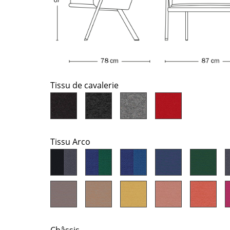
Chambre enfant
Bureau
Entrée & Couloir
Salle de Bain
Cellier & Buanderie
Jardin & Balcon
Tissu de cavalerie
Marques
Designers
Artemide
Alvar Aalto
Cassina
Arne Jacobsen
Tissu Arco
Fritz Hansen
Charles & Ray Eames
HAY
Eero Saarinen
Knoll International
Egon Eiermann
Louis Poulsen
Eileen Gray
Muuto
Jean Prouvé
Nils Holger Moormann
Le Corbusier