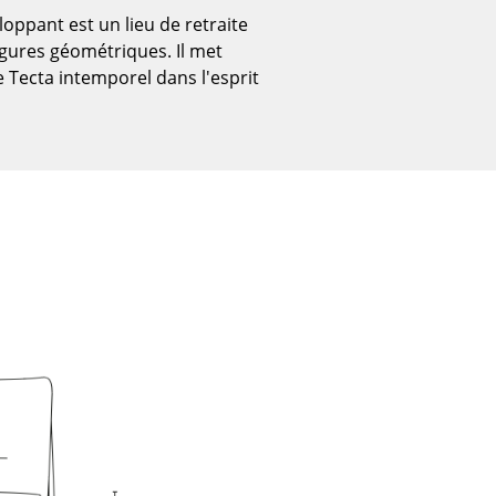
oppant est un lieu de retraite
igures géométriques. Il met
 Tecta intemporel dans l'esprit
Bureau
Poste de travail
Bureau de direction
Salles de réunion