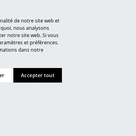
andons d'utiliser un tissu
nalité de notre site web et
urquoi, nous analysons
er notre site web. Si vous
’entreprise
paramètres et préférences.
 propos de nous
ormations dans notre
mow sur place
joignez l’équipe smow
availler chez smow
er
Accepter tout
ewsletter
ntions légales