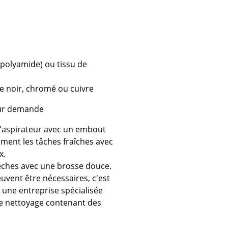
e
ec
 polyamide) ou tissu de
re noir, chromé ou cuivre
 sur demande
 l'aspirateur avec un embout
design
ent les tâches fraîches avec
x.
sèches avec une brosse douce.
euvent être nécessaires, c'est
une entreprise spécialisée
 de nettoyage contenant des