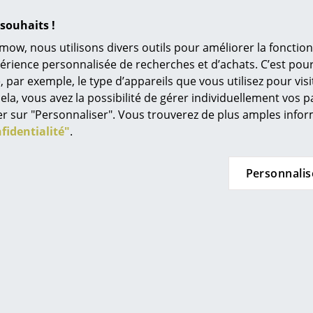
Univers de couleurs
Châssis : pour nettoyer le cadre, nous recomm
souhaits !
doux légèrement humide.
L’original
mow, nous utilisons divers outils pour améliorer la fonction
Idées cadeaux
24 mois
périence personnalisée de recherches et d’achats. C’est po
ar exemple, le type d’appareils que vous utilisez pour visit
L
Tabouret adéquat disponible sur demande
ela, vous avez la possibilité de gérer individuellement vos 
À
quer sur "Personnaliser". Vous trouverez de plus amples inf
s
fidentialité"
.
Re
Tr
Coups de coeur
Personnalis
N
in d’oeil
Me
es