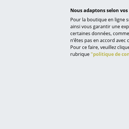
Nous adaptons selon vos 
Pour la boutique en ligne s
Garantie
ainsi vous garantir une ex
certaines données, comme, p
Service
Accessoires
n’êtes pas en accord avec c
Contact
Pour ce faire, veuillez cli
Paiement
rubrique
"politique de con
Livraison
FAQ
Retours & échanges
Vos avantages en un cl
CGV
Protection des donné
Saisir un critère