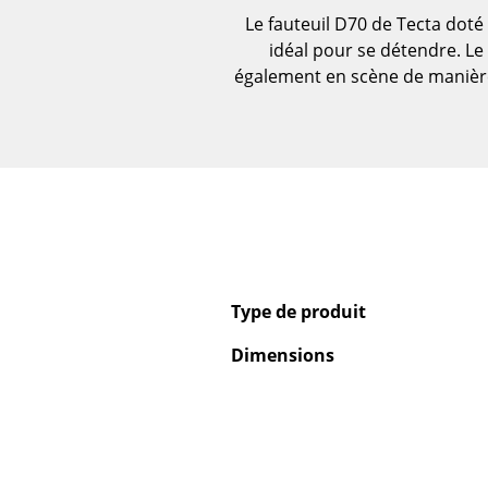
Le fauteuil D70 de Tecta doté
Figurines & Miniatures
idéal pour se détendre. Le
Vases
également en scène de manière 
Plateaux
Accessoires de bureau
Boîtes de rangement
Couvertures
Coussins
Tapis
Rideaux
... voir tous les
Type de produit
accessoires
Dimensions