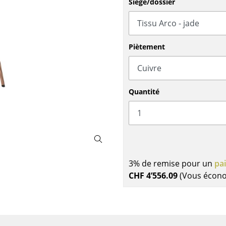
Siège/dossier
Meubles de bar
Luminaires d’extérieu
Garde-robes
Lampes sans fil
Petits rangements
... voir tous les lumina
Pièces détachées
Piètement
... voir tous les rangements
Configurateur USM Haller
Quantité
3% de remise pour un
pa
CHF 4’556.09
(Vous écon