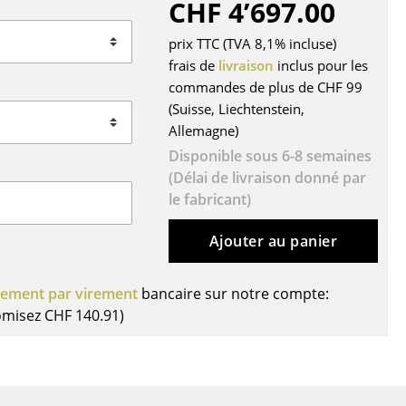
CHF 4’697.00
r
prix TTC (TVA 8,1% incluse)
ires
frais de
livraison
inclus pour les
commandes de plus de CHF 99
(Suisse, Liechtenstein,
Allemagne)
Disponible sous 6-8 semaines
(Délai de livraison donné par
le fabricant)
Ajouter au panier
iement par virement
bancaire sur notre compte:
omisez
CHF 140.91
)