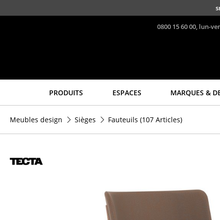
Accéder directement au contenu
s
0800 15 60 00, lun-ve
PRODUITS
ESPACES
MARQUES & D
Sièges
Tables
Meubles design
Sièges
Fauteuils
(107 Articles)
Chaises de cuisine & salle
Tables de repas
à manger
Tables d’appoint
Canapés
Tables basses
Fauteuils
Bureaux & Secrétaires
Fauteuils lounge
Secrétaires & Tables PC
Chaises
Tables de conférence et
Chaises cantilever
Pupitres