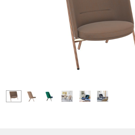
Chaises et Tabourets de
Tables hautes & Pupitres
bar
Tables enfants
Tabourets
Table de jardin
Bancs & Chaises longues
Chariots & Dessertes
Poufs poires
Pièces détachées
Chaises de jardin
... voir toutes les tables
Chaises enfants
Chaises à bascule
Chaises de bureau
Chaises de conférence
Fauteuils de direction
Pièces détachées
... voir tous les sièges
Accessoires
Horloges
Miroirs