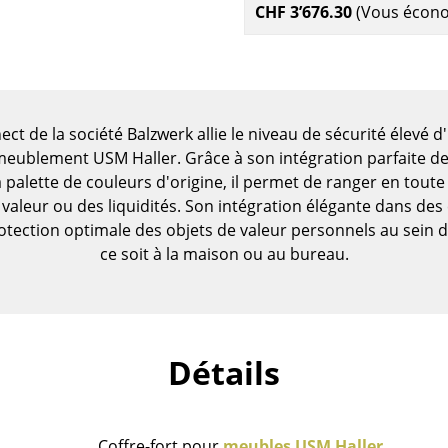
CHF 3’676.30
(Vous écon
ect de la société Balzwerk allie le niveau de sécurité élevé d'
eublement USM Haller. Grâce à son intégration parfaite der
 palette de couleurs d'origine, il permet de ranger en tout
aleur ou des liquidités. Son intégration élégante dans des
otection optimale des objets de valeur personnels au sein
ce soit à la maison ou au bureau.
Maison
Détails
Salon et Salle de séjour
Cuisine & Salle à manger
Chambre à coucher
Coffre-fort pour
meubles USM Haller