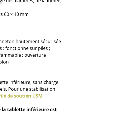
ège des flammes, de la fumée,
e
ats 60 × 10 mm
ec
panneton hautement sécurisée
: fonctionne sur piles ;
grammable ; ouverture
sion
design
ette inférieure, sans charge
els. Pour une stabilisation
filé de soutien USM
la tablette inférieure est