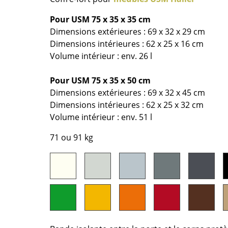
Chambre enfant
Bureau
Pour USM 75 x 35 x 35 cm
Dimensions extérieures : 69 x 32 x 29 cm
Entrée & Couloir
Dimensions intérieures : 62 x 25 x 16 cm
Salle de Bain
Volume intérieur : env. 26 l
Cellier & Buanderie
Jardin & Balcon
Pour USM 75 x 35 x 50 cm
Dimensions extérieures : 69 x 32 x 45 cm
Marques
Designers
Dimensions intérieures : 62 x 25 x 32 cm
Volume intérieur : env. 51 l
Artemide
Alvar Aalto
Cassina
Arne Jacobsen
71 ou 91 kg
Fritz Hansen
Charles & Ray Eames
HAY
Eero Saarinen
Knoll International
Egon Eiermann
Louis Poulsen
Eileen Gray
Muuto
Jean Prouvé
Nils Holger Moormann
Le Corbusier