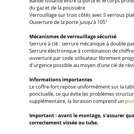
Bande isolante entre la porte et le corps prot
Richard Lampert
Ludwig Mies van der Roh
du gaz et de la poussière
Thonet
Marcel Breuer
Verrouillage sur trois côtés avec 5 verrous pl
USM Haller
Philippe Starck
Ouverture de la porte jusqu'à 105°
Vitra
Ronan & Erwan Bouroull
... toutes les marques A-Z
... tous les designers A-Z
Mécanismes de verrouillage sécurisé
Serrure à clé : serrure mécanique à double 
Nouveauté smow
Serrure électronique à combinaison de chiffres 
Inspiration
ouverture par code utilisateur librement pro
Éditions spéciales
d'urgence possible au moyen d'une clé de révi
Classiques du design
Informations importantes
Les femmes dans le 
Le coffre-fort repose uniformément sur la tabl
Design Bauhaus
ponctuelle, ce qui évite les problèmes structur
Design Mid-Century
supplémentaire, la livraison comprend un
pro
Design scandinave
Design italien
Important : avant le montage, s'assurer que 
correctement vissée au tube.
Design durable
Matériaux naturels