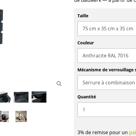
de Balzwerk
— à partir de 
Meubles de bar
Luminaires d’extérieu
Garde-robes
Lampes sans fil
Taille
Petits rangements
... voir tous les lumina
Pièces détachées
... voir tous les rangements
Couleur
Configurateur USM Haller
Mécanisme de verrouillage 
Quantité
3% de remise pour un
pa