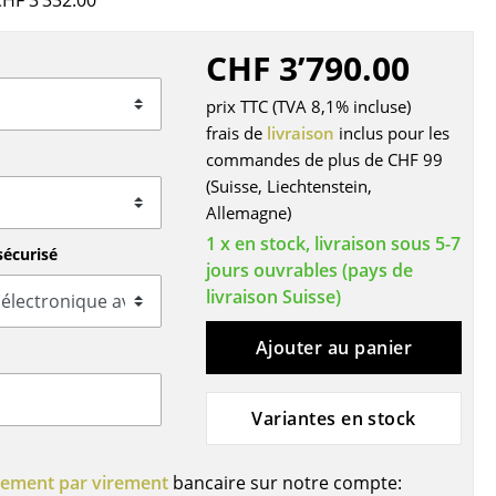
CHF 3’332.00
r
CHF 3’790.00
ires
prix TTC (TVA 8,1% incluse)
frais de
livraison
inclus pour les
commandes de plus de CHF 99
(Suisse, Liechtenstein,
Allemagne)
1 x en stock, livraison sous 5-7
sécurisé
jours ouvrables (pays de
livraison Suisse)
Ajouter au panier
Variantes en stock
iement par virement
bancaire sur notre compte: