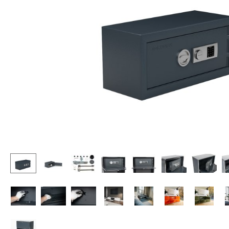
Chaises et Tabourets de
Tables hautes & Pupitres
bar
Tables enfants
Tabourets
Table de jardin
Bancs & Chaises longues
Chariots & Dessertes
Poufs poires
Pièces détachées
Chaises de jardin
... voir toutes les tables
Chaises enfants
Chaises à bascule
Chaises de bureau
Chaises de conférence
Fauteuils de direction
Pièces détachées
... voir tous les sièges
Accessoires
Horloges
Miroirs