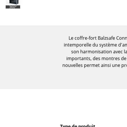
Figurines & Miniatures
360°
Vases
Plateaux
Accessoires de bureau
Boîtes de rangement
Le coffre-fort Balzsafe Conn
intemporelle du système d'am
Couvertures
son harmonisation avec la
Coussins
importants, des montres de v
Tapis
nouvelles permet ainsi une pr
Rideaux
... voir tous les
accessoires
Type de produit