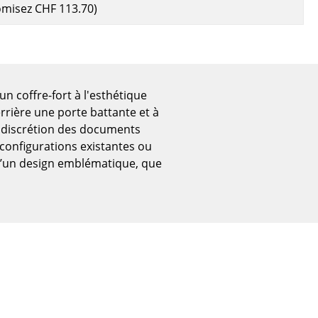
omisez
CHF 113.70
)
un coffre-fort à l'esthétique
rière une porte battante et à
e discrétion des documents
 configurations existantes ou
 d’un design emblématique, que
Bureau
Poste de travail
Bureau de direction
Salles de réunion