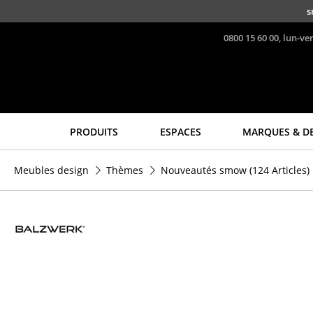
Accéder directement au contenu
s
0800 15 60 00, lun-ve
PRODUITS
ESPACES
MARQUES & D
Sièges
Tables
Meubles design
Thèmes
Nouveautés smow
(124 Articles)
Chaises de cuisine & salle
Tables de repas
à manger
Tables d’appoint
Canapés
Tables basses
Fauteuils
Bureaux & Secrétaires
Fauteuils lounge
Secrétaires & Tables PC
Chaises
Tables de conférence et
Chaises cantilever
Pupitres