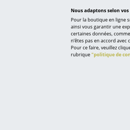
Nous adaptons selon vos 
Pour la boutique en ligne s
ainsi vous garantir une ex
certaines données, comme, p
Service
n’êtes pas en accord avec c
Contact
Pour ce faire, veuillez cli
Paiement
rubrique
"politique de con
Contenu de la livraison
Livraison
FAQ
Retours & échanges
Montage
Vos avantages en un cl
CGV
Protection des donné
Certificats & Durabilité
Saisir un critère