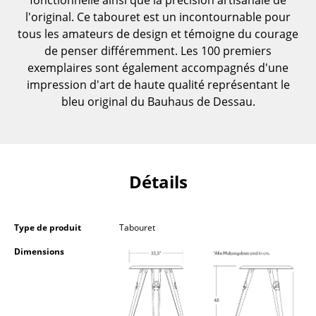
fonctionnelle ainsi que la précision artisanale de
Pièces détachées
l'original. Ce tabouret est un incontournable pour
tous les amateurs de design et témoigne du courage
... voir toutes les tables
de penser différemment. Les 100 premiers
exemplaires sont également accompagnés d'une
Rangements
impression d'art de haute qualité représentant le
bleu original du Bauhaus de Dessau.
Étagères & Armoires
Bibliothèques
Étagères murales
Détails
Buffets & Commodes
Meubles TV
Type de produit
Tabouret
Caissons roulants et Meubles d’appoint
Dimensions
Meubles de bar
Garde-robes