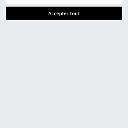
Miroirs
Accepter tout
Figurines & Miniatures
Vases
Plateaux
Accessoires de bureau
Vous aimerez aussi
Boîtes de rangement
Couvertures
Coussins
Tapis
Rideaux
... voir tous les accessoires