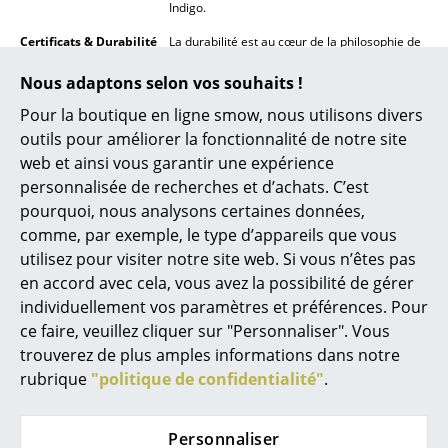
Indigo.
Lampes sans fil
Certificats & Durabilité
La durabilité est au cœur de la philosophie de
... voir tous les luminaires
Rowac. Leurs produits sont fabriqués
localement, dans les monts Métallifères, afin
Nous adaptons selon vos souhaits !
d'éviter les émissions de CO₂ liées au
Lits
Pour la boutique en ligne smow, nous utilisons divers
transport. L'assise du tabouret est fixée au
châssis en acier à l'aide de vis spéciales, ce
outils pour améliorer la fonctionnalité de notre site
Lits doubles
qui permet de séparer et de recycler les
web et ainsi vous garantir une expérience
différentes matières premières à moindre
personnalisée de recherches et d’achats. C’est
Lits simples
coût. Des pièces détachées (vis, assise, etc.)
sont disponibles sur demande.
pourquoi, nous analysons certaines données,
Lits empilables
comme, par exemple, le type d’appareils que vous
Garantie
24 mois
utilisez pour visiter notre site web. Si vous n’êtes pas
Lits enfants
Famille de produits
Également disponible en
Tabouret hauteur
en accord avec cela, vous avez la possibilité de gérer
50 cm
et en
tabouret hauteur 75 cm
individuellement vos paramètres et préférences. Pour
Tables de chevet et Accessoires de lit
Accessoires
Des housses de siège en cuir sont disponibles
ce faire, veuillez cliquer sur "Personnaliser". Vous
sur demande
... voir tous les lits
trouverez de plus amples informations dans notre
Données & Détails
Veuillez cliquer sur l'image pour obtenir des
rubrique
"politique de confidentialité"
.
Accessoires
produit
informations détaillées
Horloges
Personnaliser