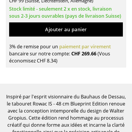
CHF 99 (Suisse, Liechtenstein, Allemagne)
Tables
Stock limité - seulement 2 x en stock, livraison
sous 2-3 jours ouvrables (pays de livraison Suisse)
Tables de repas
Ajouter au panier
Tables d’appoint
Tables basses
3% de remise pour un
paiement par virement
bancaire sur notre compte:
CHF 269.66
(Vous
Bureaux & Secrétaires
économisez
CHF 8.34
)
Secrétaires & Tables PC
Tables de conférence et Pupitres
Tables hautes & Pupitres
Inspiré par l'esprit visionnaire du Bauhaus de Dessau,
Tables enfants
le tabouret Rowac IS - 48 cm Blueprint Edition renoue
avec la conception intemporelle du design de Walter
Table de jardin
Gropius. Cette édition rend hommage au processus
créatif qui donne forme aux idées et incarne la clarté
Chariots & Dessertes