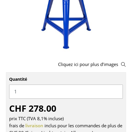
Tabourets
Bancs & Chaises longues
Poufs poires
Chaises de jardin
Chaises enfants
Cliquez ici pour plus d’images
Chaises à bascule
Chaises de bureau
Quantité
Chaises de conférence
Fauteuils de direction
CHF 278.00
Pièces détachées
prix TTC (TVA 8,1% incluse)
frais de
... voir tous les sièges
livraison
inclus pour les commandes de plus de