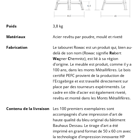
Petits rangements
Pièces détachées
Poids
3,8 kg
... voir tous les rangements
Matériaux
Acier revêtu par poudre, moulé et riveté
Luminaires
Fabrication
Le tabouret Rowac est un produit qui, bien au-
delà de son nom (Rowac signifie
Ro
bert
Suspensions & Plafonniers
Wa
gner
C
hemnitz), est lié à sa région
d'origine. Le meuble est produit, comme il y a
100 ans, dans les monts Métallifères. Le bois
Lampes de table
certifié PEFC provient de la production de
l'Erzgebirge et est travaillé directement sur
Lampes de bureau
place par des tourneurs expérimentés. Le
cadre en tôle d'acier est également riveté,
Lampadaires et Liseuses
revêtu et monté dans les Monts Métallifères.
Lampes de sol
Contenu de la livraison
Les 100 premiers exemplaires sont
accompagnés d'une impression d'art de
haute qualité du bleu original du bâtiment
Appliques murales
Bauhaus Dessau. Le tirage d'art a été
imprimé en grand format de 50 x 60 cm avec
Luminaires d’extérieur
la technologie d'impression innovante HP