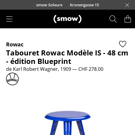
Accéder directement au contenu
smow Soleure
Kronengasse 15
Produits
Rowac
Sièges
Tabouret Rowac Modèle IS - 48 cm
Chaises de cuisine & salle à manger
- édition Blueprint
de Karl Robert Wagner, 1909
— CHF 278.00
Canapés
Fauteuils
Fauteuils lounge
Chaises
Chaises cantilever
Chaises et Tabourets de bar