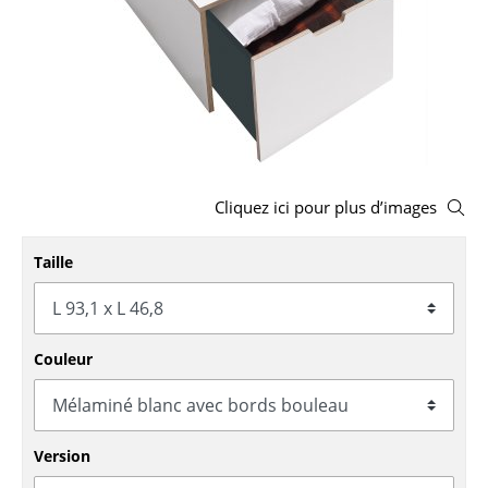
Tabourets
Bancs & Chaises longues
Poufs poires
Chaises de jardin
Chaises enfants
Cliquez ici pour plus d’images
Chaises à bascule
Taille
Chaises de bureau
Chaises de conférence
Couleur
Fauteuils de direction
Pièces détachées
Version
... voir tous les sièges