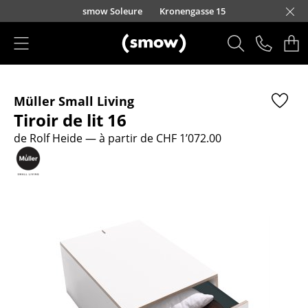
Accéder directement au contenu
smow Soleure
Kronengasse 15
Produits
Müller Small Living
Sièges
Tiroir de lit 16
Chaises de cuisine & salle à manger
de Rolf Heide
— à partir de CHF 1’072.00
Canapés
Fauteuils
Fauteuils lounge
Chaises
Chaises cantilever
Chaises et Tabourets de bar