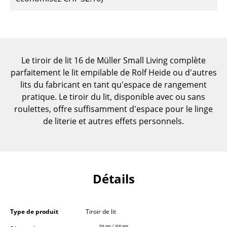
Pièces détachées
... voir toutes les tables
Rangements
Le tiroir de lit 16 de Müller Small Living complète
parfaitement le lit empilable de Rolf Heide ou d'autres
Étagères & Armoires
lits du fabricant en tant qu'espace de rangement
Bibliothèques
pratique. Le tiroir du lit, disponible avec ou sans
roulettes, offre suffisamment d'espace pour le linge
Étagères murales
de literie et autres effets personnels.
Buffets & Commodes
Meubles TV
Caissons roulants et Meubles d’appoint
Détails
Meubles de bar
Type de produit
Tiroir de lit
Garde-robes