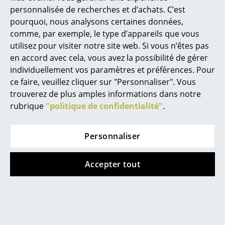
personnalisée de recherches et d’achats. C’est
Miroirs
pourquoi, nous analysons certaines données,
comme, par exemple, le type d’appareils que vous
Figurines & Miniatures
Plus d’inspiration?
utilisez pour visiter notre site web. Si vous n’êtes pas
Voici un lien vidéo YouTube, dont le
Vases
en accord avec cela, vous avez la possibilité de gérer
contenu est intéressant et pertinent à
individuellement vos paramètres et préférences. Pour
votre recherche. Cependant, vous avez
Plateaux
choisi, pour la navigation sur nos pages,
ce faire, veuillez cliquer sur "Personnaliser". Vous
de ne pas autoriser l’utilisation de
trouverez de plus amples informations dans notre
Accessoires de bureau
YouTube. Si vous souhaitez regarder la
rubrique
"politique de confidentialité"
.
vidéo, veuillez cliquer ici pour modifier vos
Boîtes de rangement
paramètres.
Couvertures
Personnaliser
Coussins
Accepter tout
Tapis
Coups de coeur
Rideaux
... voir tous les accessoires