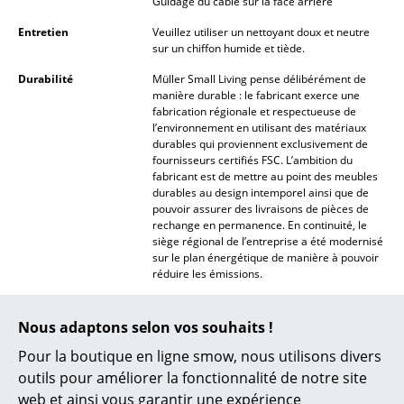
Guidage du câble sur la face arrière
Lampes sans fil
Entretien
Veuillez utiliser un nettoyant doux et neutre
sur un chiffon humide et tiède.
... voir tous les luminaires
Durabilité
Müller Small Living pense délibérément de
Lits
manière durable : le fabricant exerce une
fabrication régionale et respectueuse de
l’environnement en utilisant des matériaux
Lits doubles
durables qui proviennent exclusivement de
fournisseurs certifiés FSC. L’ambition du
Lits simples
fabricant est de mettre au point des meubles
durables au design intemporel ainsi que de
Lits empilables
pouvoir assurer des livraisons de pièces de
rechange en permanence. En continuité, le
Lits enfants
siège régional de l’entreprise a été modernisé
sur le plan énergétique de manière à pouvoir
réduire les émissions.
Tables de chevet et Accessoires de lit
Garantie
24 mois
... voir tous les lits
Nous adaptons selon vos souhaits !
Présentation produit
Pour la boutique en ligne smow, nous utilisons divers
Accessoires
outils pour améliorer la fonctionnalité de notre site
Horloges
web et ainsi vous garantir une expérience