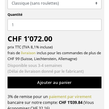
Tables
Quantité
Tables de repas
Tables d’appoint
Tables basses
CHF 1’072.00
Bureaux & Secrétaires
prix TTC (TVA 8,1% incluse)
frais de
livraison
inclus pour les commandes de plus de
Secrétaires & Tables PC
CHF 99 (Suisse, Liechtenstein, Allemagne)
Tables de conférence et Pupitres
Disponible sous 3-4 semaines
(Délai de livraison donné par le fabricant)
Tables hautes & Pupitres
Ajouter au panier
Tables enfants
Table de jardin
3% de remise pour un
paiement par virement
bancaire sur notre compte:
CHF 1’039.84
(Vous
Chariots & Dessertes
économisez
CHF 32.16
)