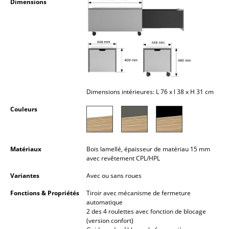
Dimensions
Petits rangements
Pièces détachées
... voir tous les rangements
Luminaires
Dimensions intérieures: L 76 x l 38 x H 31 cm
Suspensions & Plafonniers
Couleurs
Lampes de table
Lampes de bureau
Matériaux
Bois lamellé, épaisseur de matériau 15 mm
Lampadaires et Liseuses
avec revêtement CPL/HPL
Variantes
Avec ou sans roues
Lampes de sol
Fonctions & Propriétés
Tiroir avec mécanisme de fermeture
Appliques murales
automatique
2 des 4 roulettes avec fonction de blocage
Luminaires d’extérieur
(version confort)