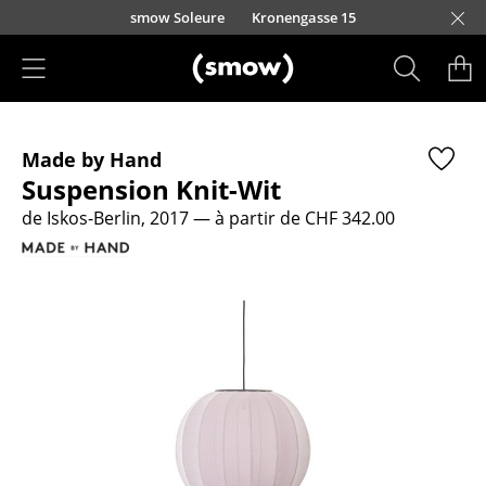
Accéder directement au contenu
smow Soleure
Kronengasse 15
Produits
Made by Hand
Sièges
Suspension Knit-Wit
Chaises de cuisine & salle à manger
de Iskos-Berlin, 2017
— à partir de CHF 342.00
Canapés
Fauteuils
Fauteuils lounge
Chaises
Chaises cantilever
Chaises et Tabourets de bar