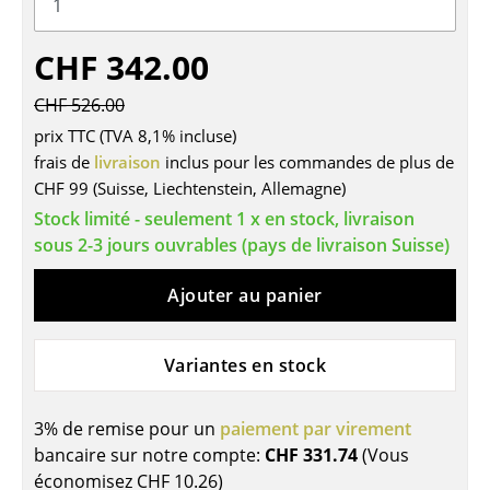
Tables
CHF 342.00
Tables de repas
CHF 526.00
Tables d’appoint
prix TTC (TVA 8,1% incluse)
Tables basses
frais de
livraison
inclus pour les commandes de plus de
CHF 99 (Suisse, Liechtenstein, Allemagne)
Bureaux & Secrétaires
Stock limité - seulement 1 x en stock, livraison
sous 2-3 jours ouvrables (pays de livraison Suisse)
Secrétaires & Tables PC
Tables de conférence et Pupitres
Ajouter au panier
Tables hautes & Pupitres
Variantes en stock
Tables enfants
Table de jardin
3% de remise pour un
paiement par virement
bancaire sur notre compte:
CHF 331.74
(Vous
Chariots & Dessertes
économisez
CHF 10.26
)