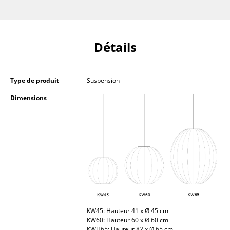
Petits rangements
Pièces détachées
Détails
... voir tous les rangements
Luminaires
Type de produit
Suspension
Suspensions & Plafonniers
Dimensions
Lampes de table
Lampes de bureau
Lampadaires et Liseuses
Lampes de sol
Appliques murales
KW45: Hauteur 41 x Ø 45 cm
Luminaires d’extérieur
KW60: Hauteur 60 x Ø 60 cm
KWH65: Hauteur 82 x Ø 65 cm