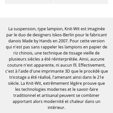
Pièces détachées
... voir toutes les tables
Rangements
La suspension, type lampion, Knit-Wit est imaginée
par le duo de designers Iskos-Berlin pour le fabricant
Étagères & Armoires
danois Made by Hands en 2007. Pour cette version
qui n'est pas sans rappeler les lampions en papier de
Bibliothèques
riz chinois, une technique de tissage vieille de
Étagères murales
plusieurs siècles a été réinterprétée. Ainsi, aucune
couture n'est apparente, ni aucun fil. Effectivement,
Buffets & Commodes
c'est à l'aide d'une imprimante 3D que le procédé que
tricotage a été réalisé, l'amenant ainsi dans le 21e
Meubles TV
siècle. La Knit-Wit, extrêmement légère prouve que
Caissons roulants et Meubles d’appoint
les technologies modernes et le savoir-faire
traditionnel et artisanal peuvent se combiner
Meubles de bar
apportant alors modernité et chaleur dans un
intérieur.
Garde-robes