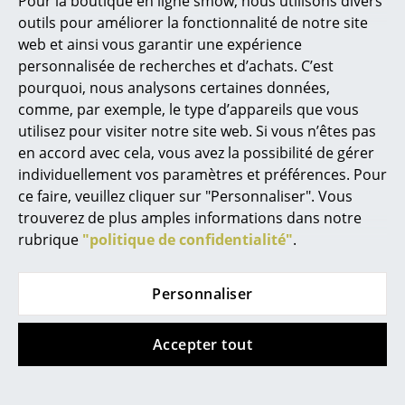
Pour la boutique en ligne smow, nous utilisons divers
produits
outils pour améliorer la fonctionnalité de notre site
Miroirs
web et ainsi vous garantir une expérience
Figurines & Miniatures
personnalisée de recherches et d’achats. C’est
pourquoi, nous analysons certaines données,
Vases
comme, par exemple, le type d’appareils que vous
Plus d’inspiration?
utilisez pour visiter notre site web. Si vous n’êtes pas
Plateaux
Voici un lien vidéo YouTube, dont le
en accord avec cela, vous avez la possibilité de gérer
contenu est intéressant et pertinent à
Accessoires de bureau
individuellement vos paramètres et préférences. Pour
votre recherche. Cependant, vous avez
ce faire, veuillez cliquer sur "Personnaliser". Vous
choisi, pour la navigation sur nos pages,
Boîtes de rangement
de ne pas autoriser l’utilisation de
trouverez de plus amples informations dans notre
YouTube. Si vous souhaitez regarder la
rubrique
"politique de confidentialité"
.
Couvertures
vidéo, veuillez cliquer ici pour modifier vos
paramètres.
Coussins
Personnaliser
Contenu de la livraison
Ampoule non incluse
Tapis
Pflege
Vous pouvez nettoyer la lampe avec un
Accepter tout
Rideaux
chiffon doux.
Certificats & Durabilité
Catégorie de protection IP 20
... voir tous les accessoires
Agréée CE