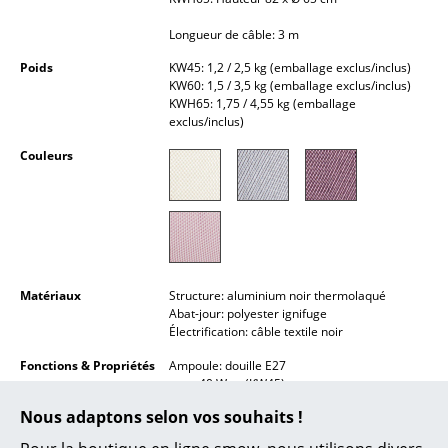
Lampes sans fil
Longueur de câble: 3 m
... voir tous les luminaires
Poids
KW45: 1,2 / 2,5 kg (emballage exclus/inclus)
KW60: 1,5 / 3,5 kg (emballage exclus/inclus)
KWH65: 1,75 / 4,55 kg (emballage
Lits
exclus/inclus)
Lits doubles
Couleurs
Lits simples
Lits empilables
Lits enfants
Matériaux
Structure: aluminium noir thermolaqué
Tables de chevet et Accessoires de lit
Abat-jour: polyester ignifuge
Électrification: câble textile noir
... voir tous les lits
Fonctions & Propriétés
Ampoule: douille E27
max. 40 Watt (KW45)
Accessoires
max. 60 Watt (KW60/KWH65)
Nous adaptons selon vos souhaits !
Horloges
Présentation des