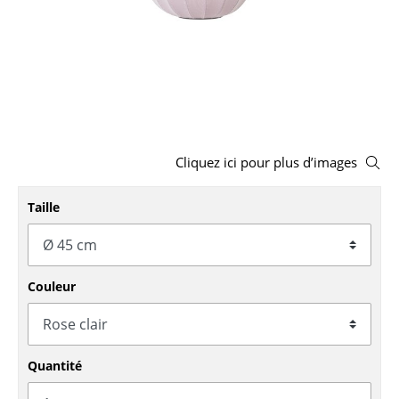
Tabourets
Bancs & Chaises longues
Poufs poires
Chaises de jardin
Cliquez ici pour plus d’images
Chaises enfants
Chaises à bascule
Taille
Chaises de bureau
Chaises de conférence
Couleur
Fauteuils de direction
Pièces détachées
Quantité
... voir tous les sièges