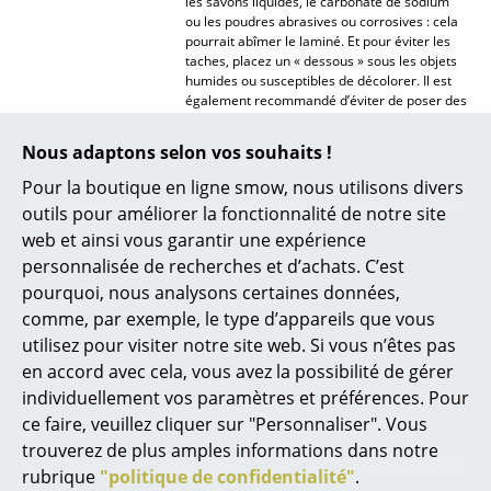
les savons liquides, le carbonate de sodium
ou les poudres abrasives ou corrosives : cela
Miroirs
pourrait abîmer le laminé. Et pour éviter les
taches, placez un « dessous » sous les objets
Figurines & Miniatures
humides ou susceptibles de décolorer. Il est
également recommandé d’éviter de poser des
Vases
objets très chauds directement sur le plateau.
Nous adaptons selon vos souhaits !
Plateaux
Bois:
Pour nettoyer la surface du plateau, utilisez
Pour la boutique en ligne smow, nous utilisons divers
un chiffon doux et essoré avec un mélange
Accessoires de bureau
outils pour améliorer la fonctionnalité de notre site
d’eau et de détergent universel tel que du
web et ainsi vous garantir une expérience
savon de Marseille ou un nettoyant spécial
Boîtes de rangement
pour les surfaces en bois laqué ou teinté.
personnalisée de recherches et d’achats. C’est
Après cela, essuyez immédiatement la
Couvertures
pourquoi, nous analysons certaines données,
surface avec un chiffon doux et sec. Pour
comme, par exemple, le type d’appareils que vous
éliminer les taches, frottez avec un chiffon
Coussins
doux et humide et un mélange d’eau et de
utilisez pour visiter notre site web. Si vous n’êtes pas
vinaigre blanc (10 doses d’eau pour une dose
en accord avec cela, vous avez la possibilité de gérer
de vinaigre). Là encore, essuyez
Tapis
individuellement vos paramètres et préférences. Pour
immédiatement la surface ensuite. Si le
plateau venait à être rayé ou terni, vous
Rideaux
ce faire, veuillez cliquer sur "Personnaliser". Vous
pouvez éventuellement avoir recours à de
trouverez de plus amples informations dans notre
l’encaustique.
... voir tous les accessoires
rubrique
"politique de confidentialité"
.