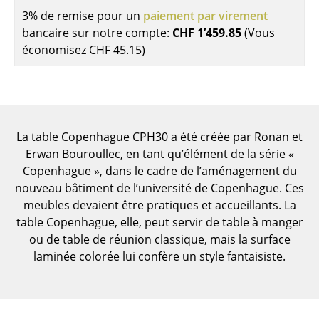
Pièces détachées
3% de remise pour un
paiement par virement
bancaire sur notre compte:
CHF 1’459.85
(Vous
... voir toutes les tables
économisez
CHF 45.15
)
Rangements
Étagères & Armoires
Bibliothèques
La table Copenhague CPH30 a été créée par Ronan et
Erwan Bouroullec, en tant qu’élément de la série «
Étagères murales
Copenhague », dans le cadre de l’aménagement du
nouveau bâtiment de l’université de Copenhague. Ces
Buffets & Commodes
meubles devaient être pratiques et accueillants. La
Meubles TV
table Copenhague, elle, peut servir de table à manger
ou de table de réunion classique, mais la surface
Caissons roulants et Meubles d’appoint
laminée colorée lui confère un style fantaisiste.
Meubles de bar
Garde-robes