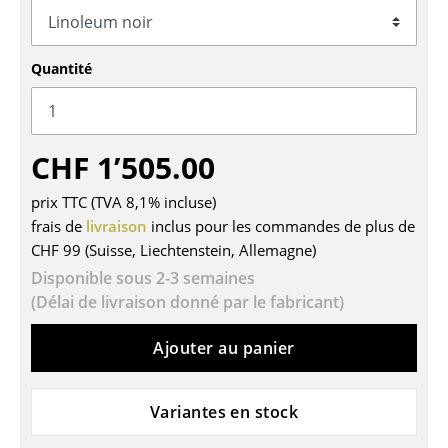
Tables
Tables de repas
Quantité
Tables d’appoint
Tables basses
CHF 1’505.00
Bureaux & Secrétaires
prix TTC (TVA 8,1% incluse)
frais de
Secrétaires & Tables PC
livraison
inclus pour les commandes de plus de
CHF 99 (Suisse, Liechtenstein, Allemagne)
Tables de conférence et Pupitres
Disponible sous 2-3 semaines
(Délai de livraison donné par le fabricant)
Tables hautes & Pupitres
Tables enfants
Ajouter au panier
Table de jardin
Variantes en stock
Chariots & Dessertes