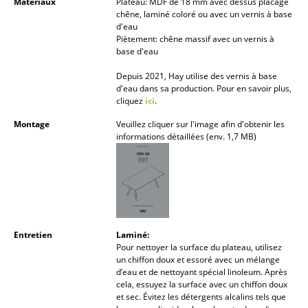
Matériaux
Plateau: MDF de 18 mm avec dessus placage
Lampes sans fil
chêne, laminé coloré ou avec un vernis à base
d'eau
... voir tous les luminaires
Piètement: chêne massif avec un vernis à
base d'eau
Lits
Depuis 2021, Hay utilise des vernis à base
d'eau dans sa production. Pour en savoir plus,
Lits doubles
cliquez
ici
.
Montage
Veuillez cliquer sur l'image afin d'obtenir les
Lits simples
informations détaillées (env. 1,7 MB)
Lits empilables
Lits enfants
Tables de chevet et Accessoires de lit
Entretien
Laminé:
... voir tous les lits
Pour nettoyer la surface du plateau, utilisez
un chiffon doux et essoré avec un mélange
Accessoires
d’eau et de nettoyant spécial linoleum. Après
cela, essuyez la surface avec un chiffon doux
et sec. Évitez les détergents alcalins tels que
Horloges