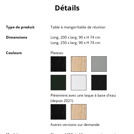
Petits rangements
Détails
Pièces détachées
Type de produit
Table à manger/table de réunion
... voir tous les rangements
Dimensions
Long. 200 x larg. 90 x H 74 cm
Long. 250 x larg. 90 x H 74 cm
Luminaires
Couleurs
Plateau
Suspensions & Plafonniers
Lampes de table
Lampes de bureau
Lampadaires et Liseuses
Piètement avec une laque à base d'eau
(depuis 2021)
Lampes de sol
Appliques murales
Autres versions sur demande
Luminaires d’extérieur