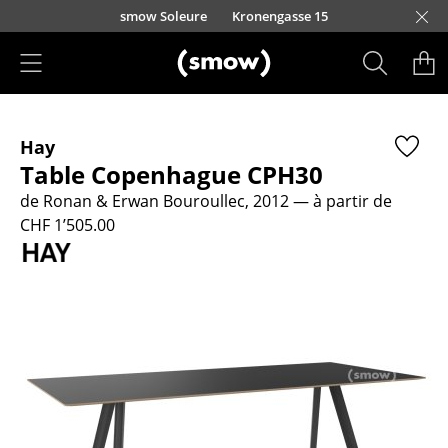
Accéder directement au contenu
smow Soleure
Kronengasse 15
Produits
Hay
Sièges
Table Copenhague CPH30
Chaises de cuisine & salle à manger
de Ronan & Erwan Bouroullec, 2012
— à partir de
CHF 1’505.00
Canapés
Fauteuils
Fauteuils lounge
Chaises
Chaises cantilever
Chaises et Tabourets de bar