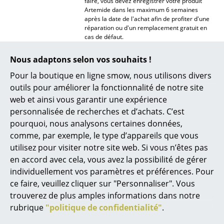
faire, vous devez enregistrer votre produit
Artemide dans les maximum 6 semaines
Miroirs
après la date de l'achat afin de profiter d'une
réparation ou d'un remplacement gratuit en
Figurines & Miniatures
cas de défaut.
Vases
L'usure normale et les dommages
Nous adaptons selon vos souhaits !
occasionnés par accident sont exclus de la
Plateaux
garantie!
Pour la boutique en ligne smow, nous utilisons divers
outils pour améliorer la fonctionnalité de notre site
Données & Détails
Veuillez cliquer sur l'image afin d'obtenir les
Accessoires de bureau
web et ainsi vous garantir une expérience
produit
informations détaillées (env. 0,2 MB)
personnalisée de recherches et d’achats. C’est
Boîtes de rangement
pourquoi, nous analysons certaines données,
Couvertures
comme, par exemple, le type d’appareils que vous
utilisez pour visiter notre site web. Si vous n’êtes pas
Coussins
en accord avec cela, vous avez la possibilité de gérer
individuellement vos paramètres et préférences. Pour
Tapis
ce faire, veuillez cliquer sur "Personnaliser". Vous
Rideaux
trouverez de plus amples informations dans notre
rubrique
"politique de confidentialité"
.
Offres
... voir tous les accessoires