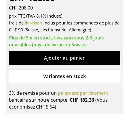
Tables
CHF 208.00
prix TTC (TVA 8,1% incluse)
Tables de repas
frais de
livraison
inclus pour les commandes de plus de
CHF 99 (Suisse, Liechtenstein, Allemagne)
Tables d’appoint
Plus de 5 x en stock, livraison sous 2-3 jours
Tables basses
ouvrables (pays de livraison Suisse)
Bureaux & Secrétaires
Ajouter au panier
Secrétaires & Tables PC
Variantes en stock
Tables de conférence et Pupitres
Tables hautes & Pupitres
3% de remise pour un
paiement par virement
Tables enfants
bancaire sur notre compte:
CHF 182.36
(Vous
économisez
CHF 5.64
)
Table de jardin
Chariots & Dessertes