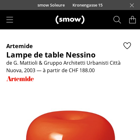
Accéder directement au contenu
smow Soleure
Kronengasse 15
Produits
Artemide
Sièges
Lampe de table Nessino
Chaises de cuisine & salle à manger
de G. Mattioli & Gruppo Architetti Urbanisti Città
Nuova, 2003
— à partir de CHF 188.00
Canapés
Fauteuils
Fauteuils lounge
Chaises
Chaises cantilever
Chaises et Tabourets de bar