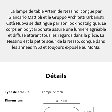
Pièces détachées
La lampe de table Artemide Nessino, conçue par
... voir toutes les tables
Giancarlo Mattioli et le Gruppo Architetti Urbanisti
Città Nuova se distingue par son look nostalgique. Le
Rangements
corps en polycarbonate assure une lumière agréable
et diffuse attirant tous les regards dans la pièce. La
Étagères & Armoires
Nessino est la petite sœur de la Nesso, conçue dans
Bibliothèques
les années 1960 et toujours exposée au MoMa.
Étagères murales
Buffets & Commodes
Détails
Meubles TV
Caissons roulants et Meubles d’appoint
Type de produit
Lampe de table
Meubles de bar
Dimensions
Garde-robes