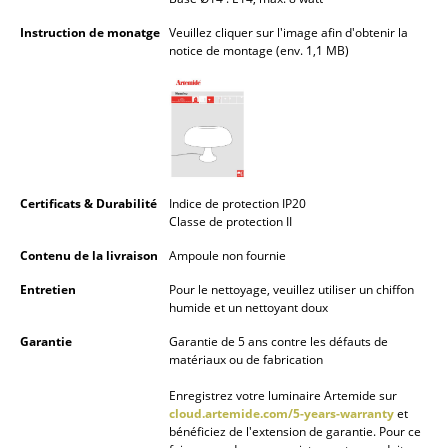
Lampes sans fil
Instruction de monatge
Veuillez cliquer sur l'image afin d'obtenir la
notice de montage (env. 1,1 MB)
... voir tous les luminaires
Lits
Lits doubles
Lits simples
Certificats & Durabilité
Indice de protection IP20
Classe de protection II
Lits empilables
Contenu de la livraison
Ampoule non fournie
Lits enfants
Entretien
Pour le nettoyage, veuillez utiliser un chiffon
Tables de chevet et Accessoires de lit
humide et un nettoyant doux
Garantie
Garantie de 5 ans contre les défauts de
... voir tous les lits
matériaux ou de fabrication
Accessoires
Enregistrez votre luminaire Artemide sur
cloud.artemide.com/5-years-warranty
et
bénéficiez de l'extension de garantie. Pour ce
Horloges