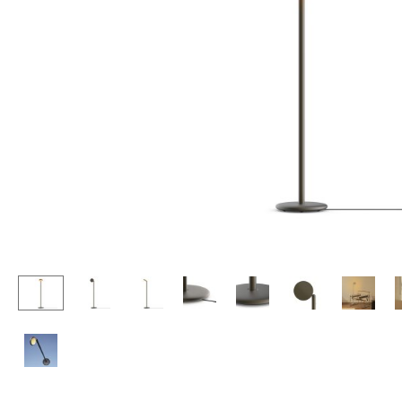
Chaises et Tabourets de
Tables hautes & Pupitres
bar
Tables enfants
Tabourets
Table de jardin
Bancs & Chaises longues
Chariots & Dessertes
Poufs poires
Pièces détachées
Chaises de jardin
... voir toutes les tables
Chaises enfants
Chaises à bascule
Chaises de bureau
Chaises de conférence
Fauteuils de direction
Pièces détachées
... voir tous les sièges
Accessoires
Horloges
Miroirs