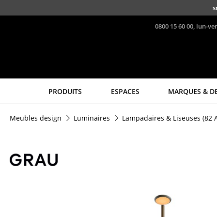
Accéder directement au contenu
s
0800 15 60 00, lun-ve
PRODUITS
ESPACES
MARQUES & D
Sièges
Tables
Meubles design
Luminaires
Lampadaires & Liseuses
(82 A
Chaises de cuisine & salle
Tables de repas
à manger
Tables d’appoint
Canapés
Tables basses
Fauteuils
Bureaux & Secrétaires
Fauteuils lounge
Secrétaires & Tables PC
Chaises
Tables de conférence et
Chaises cantilever
Pupitres