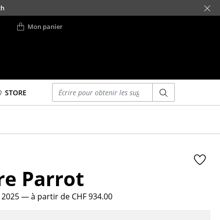
ch
Mon panier
Saisir un critère
STORE
Lits
Lits doubles
Lits simples
Lits empilables
e Parrot
Lits enfants
ses
Tables de chevet et
Accessoires de lit
, 2025
— à partir de CHF 934.00
... voir tous les lits