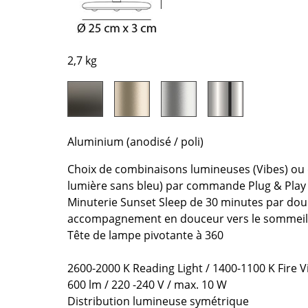
Richard Lampert
Ludwig Mies van der Roh
Thonet
Marcel Breuer
USM Haller
Philippe Starck
2,7 kg
Vitra
Ronan & Erwan Bouroull
... toutes les marques A-Z
... tous les designers A-Z
Nouveauté smow
Inspiration
Aluminium (anodisé / poli)
Éditions spéciales
Classiques du design
Choix de combinaisons lumineuses (Vibes) ou
lumière sans bleu) par commande Plug & Play
Les femmes dans le 
Minuterie Sunset Sleep de 30 minutes par doub
Design Bauhaus
accompagnement en douceur vers le sommeil
Design Mid-Century
Tête de lampe pivotante à 360
Design scandinave
Design italien
2600-2000 K Reading Light / 1400-1100 K Fire V
Design durable
600 lm / 220 -240 V / max. 10 W
Distribution lumineuse symétrique
Matériaux naturels