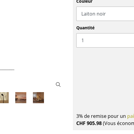
Couleur
Meubles de bar
Luminaires d’extérieu
Garde-robes
Lampes sans fil
Petits rangements
... voir tous les lumina
Pièces détachées
Quantité
... voir tous les rangements
Configurateur USM Haller
3% de remise pour un
pa
CHF 905.98
(Vous écono