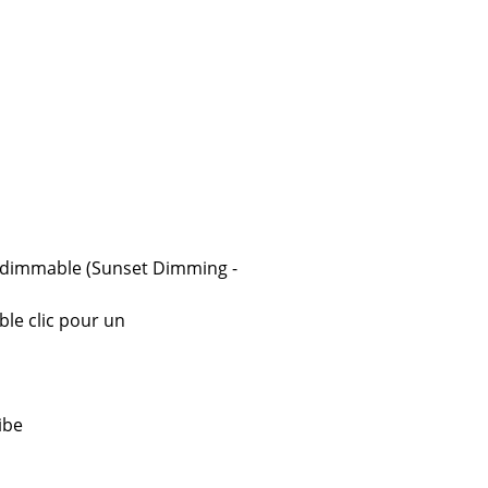
e
ec
 dimmable (Sunset Dimming -
design
le clic pour un
ibe