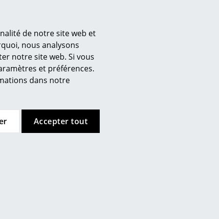
our obtenir des informations
nalité de notre site web et
urquoi, nous analysons
er notre site web. Si vous
’entreprise
paramètres et préférences.
 propos de nous
ormations dans notre
mow sur place
joignez l’équipe smow
availler chez smow
er
Accepter tout
ewsletter
ntions légales
 humide. Coupez l'alimentation