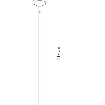
Chambre enfant
Bureau
Entrée & Couloir
Salle de Bain
Cellier & Buanderie
Jardin & Balcon
Marques
Designers
Artemide
Alvar Aalto
Cassina
Arne Jacobsen
Fritz Hansen
Charles & Ray Eames
HAY
Eero Saarinen
Knoll International
Egon Eiermann
Louis Poulsen
Eileen Gray
Muuto
Jean Prouvé
Nils Holger Moormann
Le Corbusier