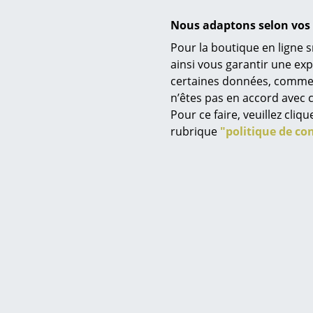
Nous adaptons selon vos 
Pour la boutique en ligne s
ainsi vous garantir une ex
certaines données, comme, p
Service
n’êtes pas en accord avec c
Contact
Pour ce faire, veuillez cli
Paiement
rubrique
"politique de con
Livraison
FAQ
Retours & échanges
Vos avantages en un cl
CGV
Protection des donné
Contenu de la livraison
Saisir un critère
Entretien