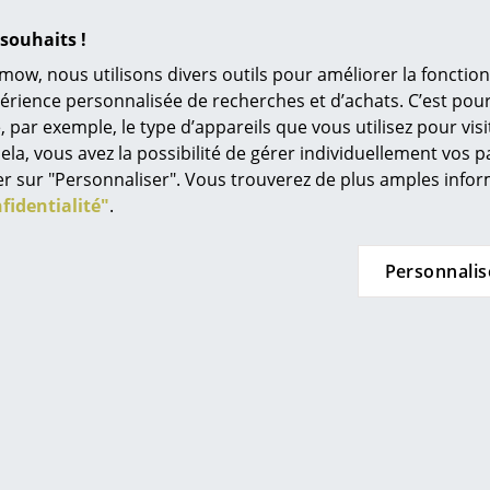
Univers de couleurs
souhaits !
Mode d'emploi : Veuillez cliquer sur l'image p
L’original
détaillées
mow, nous utilisons divers outils pour améliorer la fonction
Idées cadeaux
(env. 0,2 MB)
périence personnalisée de recherches et d’achats. C’est po
ar exemple, le type d’appareils que vous utilisez pour visit
L
ela, vous avez la possibilité de gérer individuellement vos 
À
quer sur "Personnaliser". Vous trouverez de plus amples inf
s
fidentialité"
.
Re
Tr
Personnalis
N
in d’oeil
Me
es
Ampoule LED fixe
Nettoyez le luminaire avec un chiffon doux et