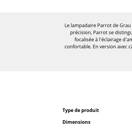
Figurines & Miniatures
Vases
Plateaux
Le lampadaire Parrot de Grau 
Accessoires de bureau
précision, Parrot se disting
Boîtes de rangement
focalisée à l'éclairage 
confortable. En version avec câ
Couvertures
Coussins
Tapis
Rideaux
... voir tous les
accessoires
Type de produit
Dimensions