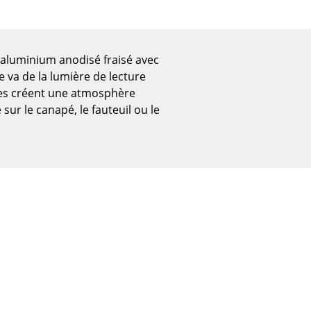
 aluminium anodisé fraisé avec
e va de la lumière de lecture
ses créent une atmosphère
sur le canapé, le fauteuil ou le
Bureau
Poste de travail
Bureau de direction
Salles de réunion