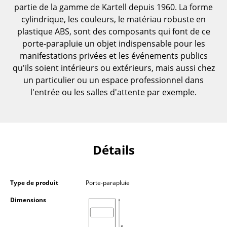
partie de la gamme de Kartell depuis 1960. La forme
Pièces détachées
cylindrique, les couleurs, le matériau robuste en
... voir toutes les tables
plastique ABS, sont des composants qui font de ce
porte-parapluie un objet indispensable pour les
Rangements
manifestations privées et les événements publics
qu'ils soient intérieurs ou extérieurs, mais aussi chez
Étagères & Armoires
un particulier ou un espace professionnel dans
l'entrée ou les salles d'attente par exemple.
Bibliothèques
Étagères murales
Buffets & Commodes
Détails
Meubles TV
Caissons roulants et Meubles d’appoint
Type de produit
Porte-parapluie
Meubles de bar
Dimensions
Garde-robes