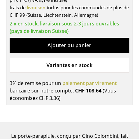
prix TTC (TVA 8,1% incluse)
frais de
livraison
inclus pour les commandes de plus de
Tables
CHF 99 (Suisse, Liechtenstein, Allemagne)
Tables de repas
2 x en stock, livraison sous 2-3 jours ouvrables
(pays de livraison Suisse)
Tables d’appoint
Ajouter au panier
Tables basses
Bureaux & Secrétaires
Variantes en stock
Secrétaires & Tables PC
Tables de conférence et Pupitres
3% de remise pour un
paiement par virement
bancaire sur notre compte:
CHF 108.64
(Vous
Tables hautes & Pupitres
économisez
CHF 3.36
)
Tables enfants
Table de jardin
Chariots & Dessertes
Le porte-parapluie, conçu par Gino Colombini, fait