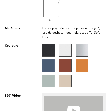
Petits rangements
Pièces détachées
... voir tous les rangements
Matériaux
Technopolymère thermoplastique recyclé,
issu de déchets industriels, avec effet Soft
Luminaires
Touch
Couleurs
Suspensions & Plafonniers
Lampes de table
Lampes de bureau
Lampadaires et Liseuses
Lampes de sol
Appliques murales
360° Video
Luminaires d’extérieur