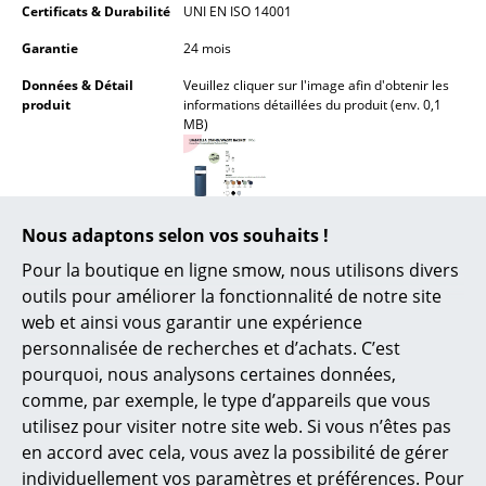
Certificats & Durabilité
UNI EN ISO 14001
Miroirs
Garantie
24 mois
Figurines & Miniatures
Données & Détail
Veuillez cliquer sur l'image afin d'obtenir les
produit
informations détaillées du produit (env. 0,1
Vases
MB)
Plateaux
Accessoires de bureau
Nous adaptons selon vos souhaits !
Boîtes de rangement
Pour la boutique en ligne smow, nous utilisons divers
Couvertures
outils pour améliorer la fonctionnalité de notre site
web et ainsi vous garantir une expérience
Coussins
personnalisée de recherches et d’achats. C’est
pourquoi, nous analysons certaines données,
Coups de coeur
Tapis
comme, par exemple, le type d’appareils que vous
Rideaux
utilisez pour visiter notre site web. Si vous n’êtes pas
en accord avec cela, vous avez la possibilité de gérer
... voir tous les accessoires
individuellement vos paramètres et préférences. Pour