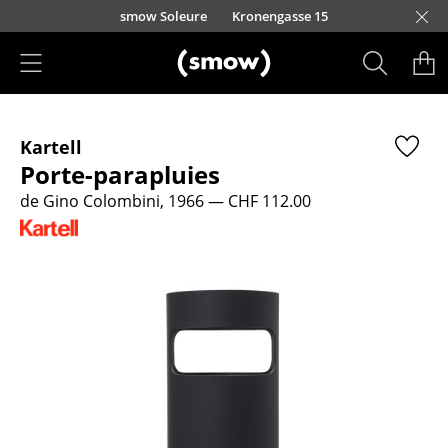
Accéder directement au contenu
smow Soleure
Kronengasse 15
Produits
Kartell
Sièges
Porte-parapluies
Chaises de cuisine & salle à manger
de Gino Colombini, 1966
— CHF 112.00
Canapés
Fauteuils
Fauteuils lounge
Chaises
Chaises cantilever
Chaises et Tabourets de bar