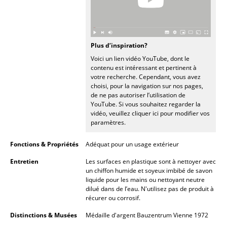
Lampes sans fil
... voir tous les luminaires
Plus d’inspiration?
Lits
Voici un lien vidéo YouTube, dont le
contenu est intéressant et pertinent à
Lits doubles
votre recherche. Cependant, vous avez
choisi, pour la navigation sur nos pages,
Lits simples
de ne pas autoriser l’utilisation de
YouTube. Si vous souhaitez regarder la
vidéo, veuillez cliquer ici pour modifier vos
Lits empilables
paramètres.
Lits enfants
Fonctions & Propriétés
Adéquat pour un usage extérieur
Tables de chevet et Accessoires de lit
Entretien
Les surfaces en plastique sont à nettoyer avec
un chiffon humide et soyeux imbibé de savon
... voir tous les lits
liquide pour les mains ou nettoyant neutre
dilué dans de l’eau. N'utilisez pas de produit à
récurer ou corrosif.
Accessoires
Distinctions & Musées
Médaille d'argent Bauzentrum Vienne 1972
Horloges