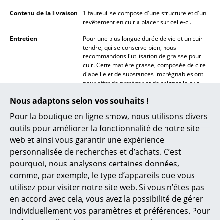
Lampes sans fil
Contenu de la livraison
1 fauteuil se compose d'une structure et d'un
revêtement en cuir à placer sur celle-ci.
... voir tous les luminaires
Entretien
Pour une plus longue durée de vie et un cuir
tendre, qui se conserve bien, nous
Lits
recommandons l'utilisation de graisse pour
cuir. Cette matière grasse, composée de cire
Lits doubles
d'abeille et de substances imprégnables ont
pour effet de protéger et de soigner le cuir
Lits simples
contre l'eau, la salissure, les rayons U.V. Le
Nous adaptons selon vos souhaits !
cuir, après entretien, aura tendance à
s'assombrir. Les cuirs non-traités sont
Lits empilables
Pour la boutique en ligne smow, nous utilisons divers
davantage sujets aux taches, mais peu créer
outils pour améliorer la fonctionnalité de notre site
une patine naturelle intéressante. Le cuir est
Lits enfants
un produit naturel.
web et ainsi vous garantir une expérience
Tables de chevet et Accessoires de lit
personnalisée de recherches et d’achats. C’est
Distinctions & Musées
MoMA, New York
pourquoi, nous analysons certaines données,
Garantie
24 mois
... voir tous les lits
comme, par exemple, le type d’appareils que vous
utilisez pour visiter notre site web. Si vous n’êtes pas
Accessoires
en accord avec cela, vous avez la possibilité de gérer
individuellement vos paramètres et préférences. Pour
Horloges