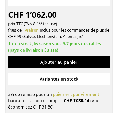
Tables
CHF 1’062.00
Tables de repas
prix TTC (TVA 8,1% incluse)
Tables d’appoint
frais de
livraison
inclus pour les commandes de plus de
CHF 99 (Suisse, Liechtenstein, Allemagne)
Tables basses
1 x en stock, livraison sous 5-7 jours ouvrables
Bureaux & Secrétaires
(pays de livraison Suisse)
Secrétaires & Tables PC
Ajouter au panier
Tables de conférence et Pupitres
Variantes en stock
Tables hautes & Pupitres
Tables enfants
3% de remise pour un
paiement par virement
bancaire sur notre compte:
CHF 1’030.14
(Vous
Table de jardin
économisez
CHF 31.86
)
Chariots & Dessertes