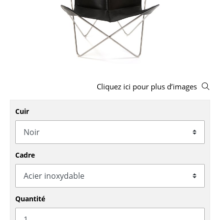
Tabourets
Bancs & Chaises longues
Poufs poires
Chaises de jardin
Cliquez ici pour plus d’images
Chaises enfants
Chaises à bascule
Cuir
Chaises de bureau
Chaises de conférence
Cadre
Fauteuils de direction
Pièces détachées
Quantité
... voir tous les sièges