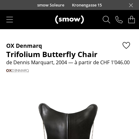
Accéder directement au contenu
smow Soleure
Kronengasse 15
Produits
OX Denmarq
Sièges
Trifolium Butterfly Chair
Chaises de cuisine & salle à manger
de Dennis Marquart, 2004
— à partir de CHF 1’046.00
Canapés
Fauteuils
Fauteuils lounge
Chaises
Chaises cantilever
Chaises et Tabourets de bar