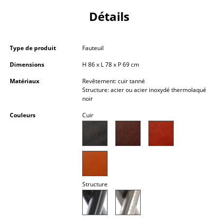
Petits rangements
Détails
Pièces détachées
... voir tous les rangements
Type de produit
Fauteuil
Dimensions
H 86 x L 78 x P 69 cm
Luminaires
Matériaux
Revêtement: cuir tanné
Structure: acier ou acier inoxydé thermolaqué
Suspensions & Plafonniers
noir
Lampes de table
Couleurs
Cuir
Lampes de bureau
Lampadaires et Liseuses
Lampes de sol
Structure
Appliques murales
Luminaires d’extérieur