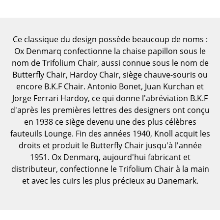
Pièces détachées
... voir toutes les tables
Ce classique du design possède beaucoup de noms :
Ox Denmarq confectionne la chaise papillon sous le
Rangements
nom de Trifolium Chair, aussi connue sous le nom de
Étagères & Armoires
Butterfly Chair, Hardoy Chair, siège chauve-souris ou
encore B.K.F Chair. Antonio Bonet, Juan Kurchan et
Bibliothèques
Jorge Ferrari Hardoy, ce qui donne l'abréviation B.K.F
d'après les premières lettres des designers ont conçu
Étagères murales
en 1938 ce siège devenu une des plus célèbres
Buffets & Commodes
fauteuils Lounge. Fin des années 1940, Knoll acquit les
droits et produit le Butterfly Chair jusqu'à l'année
Meubles TV
1951. Ox Denmarq, aujourd'hui fabricant et
distributeur, confectionne le Trifolium Chair à la main
Caissons roulants et Meubles d’appoint
et avec les cuirs les plus précieux au Danemark.
Meubles de bar
Garde-robes