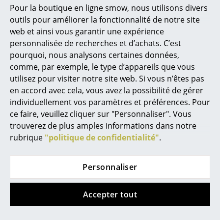
Pour la boutique en ligne smow, nous utilisons divers
Miroirs
outils pour améliorer la fonctionnalité de notre site
web et ainsi vous garantir une expérience
Figurines & Miniatures
personnalisée de recherches et d’achats. C’est
Vases
pourquoi, nous analysons certaines données,
comme, par exemple, le type d’appareils que vous
Plateaux
utilisez pour visiter notre site web. Si vous n’êtes pas
Coups de coeur
en accord avec cela, vous avez la possibilité de gérer
Accessoires de bureau
individuellement vos paramètres et préférences. Pour
Boîtes de rangement
ce faire, veuillez cliquer sur "Personnaliser". Vous
trouverez de plus amples informations dans notre
Couvertures
rubrique
"politique de confidentialité"
.
Coussins
Personnaliser
Tapis
Rideaux
Accepter tout
Houe
... voir tous les accessoires
Fauteuil Lounge