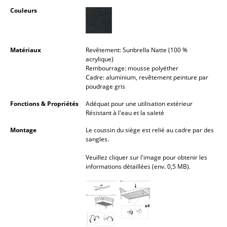
Petits rangements
Couleurs
Pièces détachées
... voir tous les rangements
Matériaux
Revêtement: Sunbrella Natte (100 %
acrylique)
Rembourrage: mousse polyéther
Luminaires
Cadre: aluminium, revêtement peinture par
poudrage gris
Suspensions & Plafonniers
Fonctions & Propriétés
Adéquat pour une utilisation extérieur
Résistant à l'eau et la saleté
Lampes de table
Montage
Le coussin du siège est relié au cadre par des
Lampes de bureau
sangles.
Lampadaires et Liseuses
Veuillez cliquer sur l'image pour obtenir les
informations détaillées (env. 0,5 MB).
Lampes de sol
Appliques murales
Luminaires d’extérieur