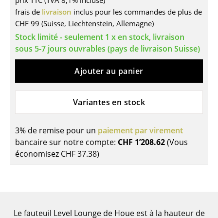
prix TTC (TVA 8,1% incluse)
frais de
livraison
inclus pour les commandes de plus de
Tables
CHF 99 (Suisse, Liechtenstein, Allemagne)
Tables de repas
Stock limité - seulement 1 x en stock, livraison
sous 5-7 jours ouvrables (pays de livraison Suisse)
Tables d’appoint
Ajouter au panier
Tables basses
Bureaux & Secrétaires
Variantes en stock
Secrétaires & Tables PC
Tables de conférence et Pupitres
3% de remise pour un
paiement par virement
bancaire sur notre compte:
CHF 1’208.62
(Vous
Tables hautes & Pupitres
économisez
CHF 37.38
)
Tables enfants
Table de jardin
Chariots & Dessertes
Le fauteuil Level Lounge de Houe est à la hauteur de