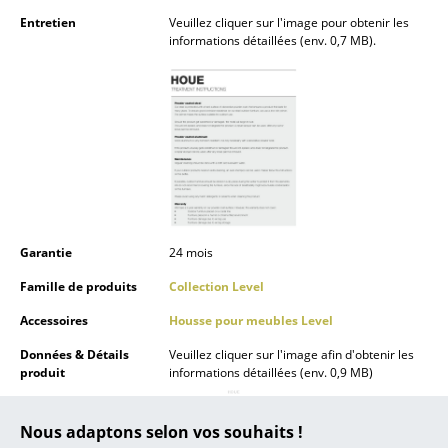
Lampes sans fil
Entretien
Veuillez cliquer sur l'image pour obtenir les
informations détaillées (env. 0,7 MB).
... voir tous les luminaires
Lits
Lits doubles
Lits simples
Lits empilables
Garantie
24 mois
Lits enfants
Famille de produits
Collection Level
Tables de chevet et Accessoires de lit
Accessoires
Housse pour meubles Level
... voir tous les lits
Données & Détails
Veuillez cliquer sur l'image afin d'obtenir les
produit
informations détaillées (env. 0,9 MB)
Accessoires
Nous adaptons selon vos souhaits !
Horloges