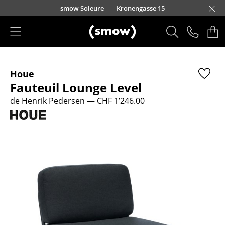
Accéder directement au contenu
smow Soleure
Kronengasse 15
Produits
Houe
Sièges
Fauteuil Lounge Level
Chaises de cuisine & salle à manger
de Henrik Pedersen
— CHF 1’246.00
Canapés
Fauteuils
Fauteuils lounge
Chaises
Chaises cantilever
Chaises et Tabourets de bar