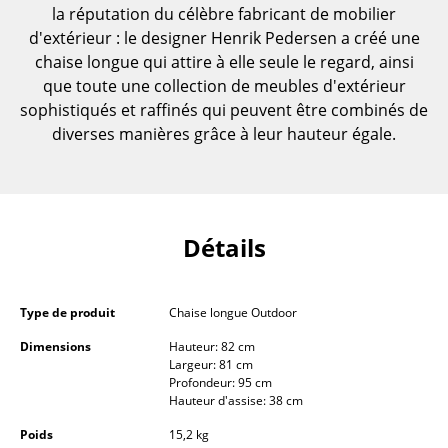
la réputation du célèbre fabricant de mobilier
Pièces détachées
d'extérieur : le designer Henrik Pedersen a créé une
... voir toutes les tables
chaise longue qui attire à elle seule le regard, ainsi
que toute une collection de meubles d'extérieur
Rangements
sophistiqués et raffinés qui peuvent être combinés de
diverses manières grâce à leur hauteur égale.
Étagères & Armoires
Bibliothèques
Étagères murales
Détails
Buffets & Commodes
Meubles TV
Type de produit
Chaise longue Outdoor
Caissons roulants et Meubles d’appoint
Dimensions
Hauteur: 82 cm
Largeur: 81 cm
Profondeur: 95 cm
Meubles de bar
Hauteur d'assise: 38 cm
Garde-robes
Poids
15,2 kg