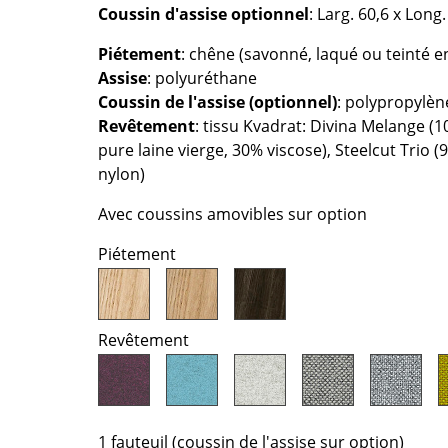
Chambre enfant
Coussin d'assise optionnel
: Larg. 60,6 x Long
Bureau
Piétement
: chêne (savonné, laqué ou teinté e
Entrée & Couloir
Assise
: polyuréthane
Salle de Bain
Coussin de l'assise (optionnel)
: polypropylè
Cellier & Buanderie
Revêtement
: tissu Kvadrat: Divina Melange (1
Jardin & Balcon
pure laine vierge, 30% viscose), Steelcut Trio 
nylon)
Marques
Designers
Avec coussins amovibles sur option
Artemide
Alvar Aalto
Piétement
Cassina
Arne Jacobsen
Fritz Hansen
Charles & Ray Eames
HAY
Eero Saarinen
Revêtement
Knoll International
Egon Eiermann
Louis Poulsen
Eileen Gray
Muuto
Jean Prouvé
Nils Holger Moormann
Le Corbusier
1 fauteuil (coussin de l'assise sur option)