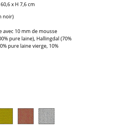
Accueil & Réception
. 60,6 x H 7,6 cm
Cantines & Espaces communs
n noir)
Solutions par branche
Travailler en sécurité
ne avec 10 mm de mousse
00% pure laine), Hallingdal (70%
(90% pure laine vierge, 10%
L’original