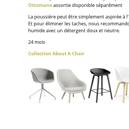
Richard Lampert
Ludwig Mies van der Roh
Ottomane
assortie disponible séparément
Thonet
Marcel Breuer
La poussière peut être simplement aspirée à l
USM Haller
Philippe Starck
Et pour éliminer les taches, nous recommandon
Vitra
Ronan & Erwan Bouroull
humide avec un détergent doux et neutre.
... toutes les marques A-Z
... tous les designers A-Z
24 mois
Nouveauté smow
Collection About A Chair
Inspiration
Éditions spéciales
Classiques du design
Les femmes dans le 
Design Bauhaus
Design Mid-Century
Design scandinave
Design italien
Design durable
Matériaux naturels