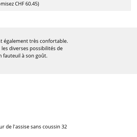
omisez
CHF 60.45
)
st également très confortable.
les diverses possibilités de
 fauteuil à son goût.
Bureau
Poste de travail
Bureau de direction
eur de l'assise sans coussin 32
Salles de réunion