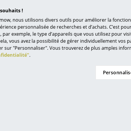
Coups de coeur
Univers de couleurs
souhaits !
L’original
mow, nous utilisons divers outils pour améliorer la fonction
Idées cadeaux
périence personnalisée de recherches et d’achats. C’est po
ar exemple, le type d’appareils que vous utilisez pour visit
L
ela, vous avez la possibilité de gérer individuellement vos 
À
quer sur "Personnaliser". Vous trouverez de plus amples inf
s
fidentialité"
.
Re
Tr
Personnalis
Hay
Hay
N
 About A Lounge Chair
Fauteuil About A Lou
in d’oeil
Me
92, Divina Melange 120 -
High AAL 92, Steelcut Tri
r, Chêne laqué noir, Sans
clair, Chêne laqué, Av
es
oussin d'assise
d'assise
CHF 1’786.00
CHF 1’890.00
ible sous 4-5 semaines
Disponible sous 4-5 s