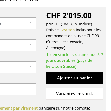
artir de CHF 1’672.00
r
CHF 2’015.00
ires
prix TTC (TVA 8,1% incluse)
frais de
livraison
inclus pour les
commandes de plus de CHF 99
(Suisse, Liechtenstein,
Allemagne)
1 x en stock, livraison sous 5-7
jours ouvrables (pays de
livraison Suisse)
Ajouter au panier
Variantes en stock
iement par virement
bancaire sur notre compte: