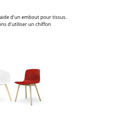
e
'aide d'un embout pour tissus.
s d'utiliser un chiffon
ec
design