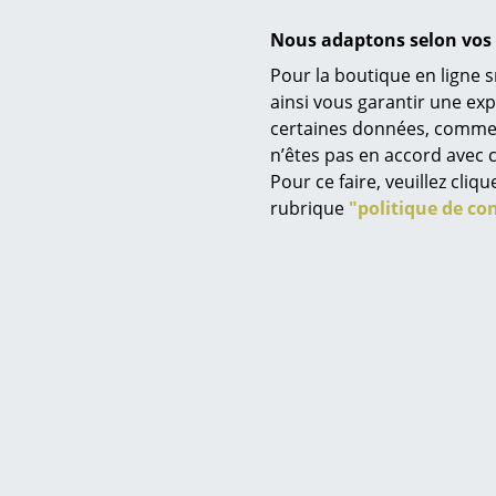
Nous adaptons selon vos 
Pour la boutique en ligne s
ainsi vous garantir une ex
certaines données, comme, p
Service
n’êtes pas en accord avec c
Contact
Pour ce faire, veuillez cli
Paiement
rubrique
"politique de con
Livraison
FAQ
Hay
Retours & échanges
Fauteuil About A Lounge Chair
Fauteuil
Vos avantages en un cl
High AAL 92, Hallingdal 130 - gris
High AAL 
CGV
clair, Chêne laqué noir, Avec
gris clai
Protection des donné
coussin d'assise
c
CHF 2’015.00
Saisir un critère
1 x en stock, livraison sous 5-7 jours
Dispon