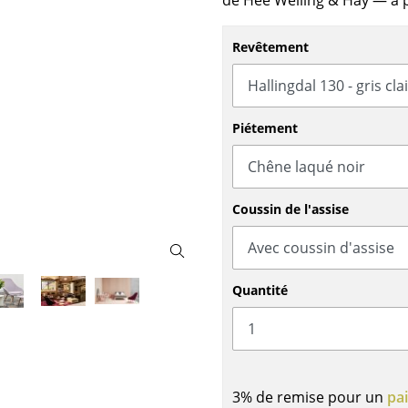
de Hee Welling & Hay
— à p
Meubles de bar
Luminaires d’extérieu
Garde-robes
Lampes sans fil
Revêtement
Petits rangements
... voir tous les lumina
Pièces détachées
... voir tous les rangements
Piétement
Configurateur USM Haller
Coussin de l'assise
Quantité
3% de remise pour un
pa