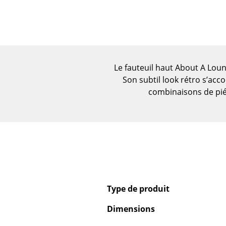
Figurines & Miniatures
Vases
Plateaux
Accessoires de bureau
Boîtes de rangement
Le fauteuil haut About A Loun
Son subtil look rétro s’acc
Couvertures
combinaisons de piét
Coussins
Tapis
Rideaux
... voir tous les
accessoires
Type de produit
Dimensions