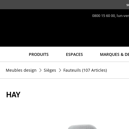
Accéder directement au contenu
s
0800 15 60 00, lun-ve
PRODUITS
ESPACES
MARQUES & D
Sièges
Tables
Meubles design
Sièges
Fauteuils
(107 Articles)
Chaises de cuisine & salle
Tables de repas
à manger
Tables d’appoint
Canapés
Tables basses
Fauteuils
Bureaux & Secrétaires
Fauteuils lounge
Secrétaires & Tables PC
Chaises
Tables de conférence et
Chaises cantilever
Pupitres