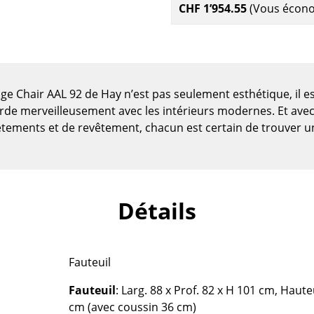
CHF 1’954.55
(Vous écon
ge Chair AAL 92 de Hay n’est pas seulement esthétique, il e
orde merveilleusement avec les intérieurs modernes. Et avec 
ements et de revêtement, chacun est certain de trouver un
Détails
Maison
Fauteuil
Salon et Salle de séjour
Cuisine & Salle à manger
Fauteuil
: Larg. 88 x Prof. 82 x H 101 cm, Haut
Chambre à coucher
cm (avec coussin 36 cm)