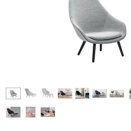
Chaises et Tabourets de
Tables hautes & Pupitres
bar
Tables enfants
Tabourets
Table de jardin
Bancs & Chaises longues
Chariots & Dessertes
Poufs poires
Pièces détachées
Chaises de jardin
... voir toutes les tables
Chaises enfants
Chaises à bascule
Chaises de bureau
Chaises de conférence
Fauteuils de direction
Pièces détachées
... voir tous les sièges
Accessoires
Horloges
Miroirs