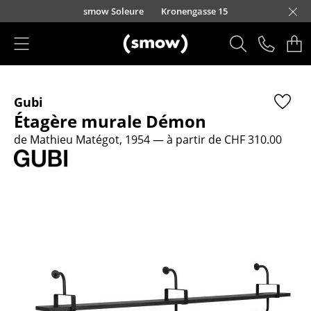
Accéder directement au contenu
smow Soleure
Kronengasse 15
Produits
Gubi
Sièges
Étagère murale Démon
Chaises de cuisine & salle à manger
de Mathieu Matégot, 1954
— à partir de CHF 310.00
Canapés
Fauteuils
Fauteuils lounge
Chaises
Chaises cantilever
Chaises et Tabourets de bar