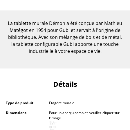
Pièces détachées
... voir toutes les tables
La tablette murale Démon a été conçue par Mathieu
Matégot en 1954 pour Gubi et servait à l'origine de
Rangements
bibliothèque. Avec son mélange de bois et de métal,
Étagères & Armoires
la tablette configurable Gubi apporte une touche
industrielle à votre espace de vie.
Bibliothèques
Étagères murales
Buffets & Commodes
Détails
Meubles TV
Caissons roulants et Meubles d’appoint
Type de produit
Étagère murale
Meubles de bar
Dimensions
Pour un aperçu complet, veuillez cliquer sur
l'image.
Garde-robes