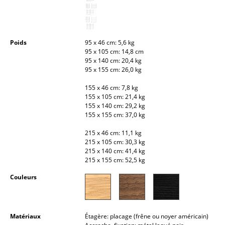
Petits rangements
Pièces détachées
Poids
95 x 46 cm: 5,6 kg
... voir tous les rangements
95 x 105 cm: 14,8 cm
95 x 140 cm: 20,4 kg
95 x 155 cm: 26,0 kg
Luminaires
155 x 46 cm: 7,8 kg
Suspensions & Plafonniers
155 x 105 cm: 21,4 kg
155 x 140 cm: 29,2 kg
Lampes de table
155 x 155 cm: 37,0 kg
Lampes de bureau
215 x 46 cm: 11,1 kg
215 x 105 cm: 30,3 kg
215 x 140 cm: 41,4 kg
Lampadaires et Liseuses
215 x 155 cm: 52,5 kg
Lampes de sol
Couleurs
Appliques murales
Luminaires d’extérieur
Matériaux
Étagère: placage (frêne ou noyer américain)