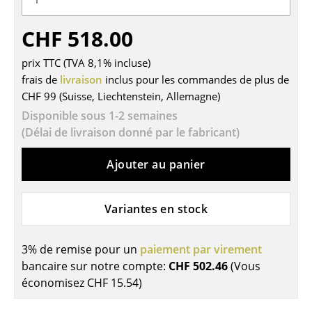
Tables
CHF 518.00
Tables de repas
prix TTC (TVA 8,1% incluse)
Tables d’appoint
frais de
livraison
inclus pour les commandes de plus de
CHF 99 (Suisse, Liechtenstein, Allemagne)
Tables basses
Disponible sous 1-2 semaines
Bureaux & Secrétaires
(Délai de livraison donné par le fabricant)
Secrétaires & Tables PC
Ajouter au panier
Tables de conférence et Pupitres
Variantes en stock
Tables hautes & Pupitres
Tables enfants
3% de remise pour un
paiement par virement
bancaire sur notre compte:
CHF 502.46
(Vous
Table de jardin
économisez
CHF 15.54
)
Chariots & Dessertes