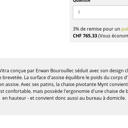
Quantité
3% de remise pour un
pa
CHF 765.33
(Vous écono
Vitra conçue par Erwan Bouroullec séduit avec son design cla
 brevetée. La surface d'assise équilibre le poids du corps d
ion assise. Avec ses patins, la chaise pivotante Mynt convie
 est confortable, mais possède l'ergonomie d'une chaise de
Maison
en hauteur - et convient donc aussi au bureau à domicile.
Salon et Salle de séjour
Cuisine & Salle à manger
Chambre à coucher