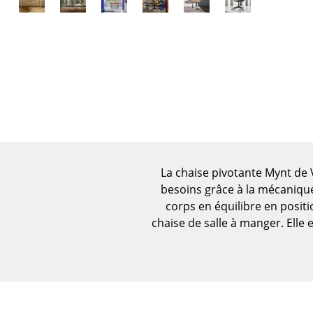
Figurines & Miniatures
Vases
Plateaux
Accessoires de bureau
Boîtes de rangement
Couvertures
Coussins
Tapis
Rideaux
La chaise pivotante Mynt de 
besoins grâce à la mécanique
... voir tous les
accessoires
corps en équilibre en posit
chaise de salle à manger. Elle