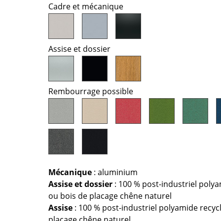
Richard Lampert
Ludwig Mies van der Roh
Cadre et mécanique
Thonet
Marcel Breuer
USM Haller
Philippe Starck
Vitra
Ronan & Erwan Bouroull
Assise et dossier
... toutes les marques A-Z
... tous les designers A-Z
Nouveauté smow
Rembourrage possible
Inspiration
Éditions spéciales
Classiques du design
Les femmes dans le 
Design Bauhaus
Design Mid-Century
Mécanique
: aluminium
Design scandinave
Assise et dossier
: 100 % post-industriel polya
Design italien
ou bois de placage chêne naturel
Design durable
Assise
: 100 % post-industriel polyamide recycl
Matériaux naturels
placage chêne naturel