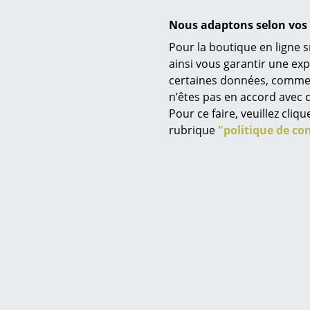
Nous adaptons selon vos 
Pour la boutique en ligne s
ainsi vous garantir une ex
Variantes
certaines données, comme, p
Service
n’êtes pas en accord avec c
Contact
Pour ce faire, veuillez cli
Paiement
rubrique
"politique de con
Livraison
FAQ
Retours & échanges
Vos avantages en un cl
CGV
Protection des donné
Fonctions & Propriétés
Saisir un critère