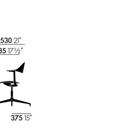
Accueil & Réception
Cantines & Espaces communs
Solutions par branche
Travailler en sécurité
L’original