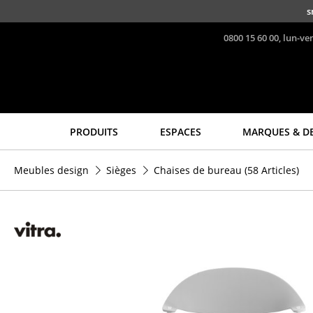
Accéder directement au contenu
s
0800 15 60 00, lun-ve
PRODUITS
ESPACES
MARQUES & D
Sièges
Tables
Meubles design
Sièges
Chaises de bureau
(58 Articles)
Chaises de cuisine & salle
Tables de repas
à manger
Tables d’appoint
Canapés
Tables basses
Fauteuils
Bureaux & Secrétaires
Fauteuils lounge
Secrétaires & Tables PC
Chaises
Tables de conférence et
Chaises cantilever
Pupitres