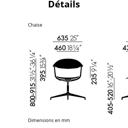
Détails
Chambre enfant
Bureau
Entrée & Couloir
Chaise
Salle de Bain
Cellier & Buanderie
Jardin & Balcon
Marques
Designers
Artemide
Alvar Aalto
Cassina
Arne Jacobsen
Fritz Hansen
Charles & Ray Eames
HAY
Eero Saarinen
Knoll International
Egon Eiermann
Louis Poulsen
Eileen Gray
Muuto
Jean Prouvé
Dimensions en mm
Nils Holger Moormann
Le Corbusier