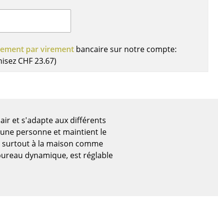
iement par virement
bancaire sur notre compte:
misez
CHF 23.67
)
ir et s'adapte aux différents
'une personne et maintient le
nt surtout à la maison comme
 bureau dynamique, est réglable
Bureau
Poste de travail
Bureau de direction
Salles de réunion