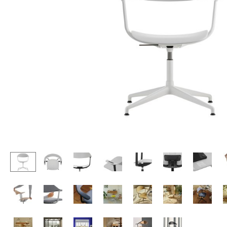
Chaises et Tabourets de
Tables hautes & Pupitres
bar
Tables enfants
Tabourets
Table de jardin
Bancs & Chaises longues
Chariots & Dessertes
Poufs poires
Pièces détachées
Chaises de jardin
... voir toutes les tables
Chaises enfants
Chaises à bascule
Chaises de bureau
Chaises de conférence
Fauteuils de direction
Pièces détachées
... voir tous les sièges
Accessoires
Horloges
Miroirs