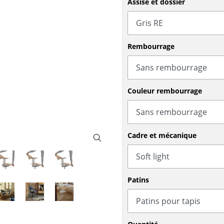
Assise et dossier
Meubles de bar
Luminaires d’extérieu
Garde-robes
Lampes sans fil
Petits rangements
... voir tous les lumina
Pièces détachées
Rembourrage
... voir tous les rangements
Configurateur USM Haller
Couleur rembourrage
Cadre et mécanique
Patins