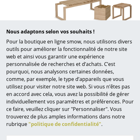
Lampes sans fil
... voir tous les luminaires
Nous adaptons selon vos souhaits !
Lits
Pour la boutique en ligne smow, nous utilisons divers
Lits doubles
outils pour améliorer la fonctionnalité de notre site
web et ainsi vous garantir une expérience
Coups de coeur
Lits simples
personnalisée de recherches et d’achats. C’est
Lits empilables
pourquoi, nous analysons certaines données,
comme, par exemple, le type d’appareils que vous
Lits enfants
utilisez pour visiter notre site web. Si vous n’êtes pas
en accord avec cela, vous avez la possibilité de gérer
Tables de chevet et Accessoires de lit
individuellement vos paramètres et préférences. Pour
... voir tous les lits
ce faire, veuillez cliquer sur "Personnaliser". Vous
trouverez de plus amples informations dans notre
Accessoires
rubrique
"politique de confidentialité"
.
Fritz Hansen
Fritz Hansen
Horloges