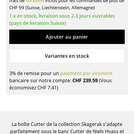
frais de
livraison
inclus pour les commandes de plus de
CHF 99 (Suisse, Liechtenstein, Allemagne)
Tables
1 x en stock, livraison sous 2-3 jours ouvrables
Tables de repas
(pays de livraison Suisse)
Tables d’appoint
Ajouter au panier
Tables basses
Variantes en stock
Bureaux & Secrétaires
Secrétaires & Tables PC
3% de remise pour un
paiement par virement
Tables de conférence et Pupitres
bancaire sur notre compte:
CHF 239.59
(Vous
économisez
CHF 7.41
)
Tables hautes & Pupitres
Tables enfants
Table de jardin
La boîte Cutter de la collection Skagerak s'adapte
Chariots & Dessertes
parfaitement sous le banc Cutter de Niels Hvass et