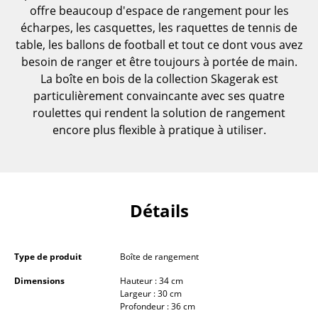
offre beaucoup d'espace de rangement pour les
Pièces détachées
écharpes, les casquettes, les raquettes de tennis de
... voir toutes les tables
table, les ballons de football et tout ce dont vous avez
besoin de ranger et être toujours à portée de main.
Rangements
La boîte en bois de la collection Skagerak est
particulièrement convaincante avec ses quatre
Étagères & Armoires
roulettes qui rendent la solution de rangement
encore plus flexible à pratique à utiliser.
Bibliothèques
Étagères murales
Buffets & Commodes
Détails
Meubles TV
Caissons roulants et Meubles d’appoint
Type de produit
Boîte de rangement
Meubles de bar
Dimensions
Hauteur : 34 cm
Largeur : 30 cm
Garde-robes
Profondeur : 36 cm