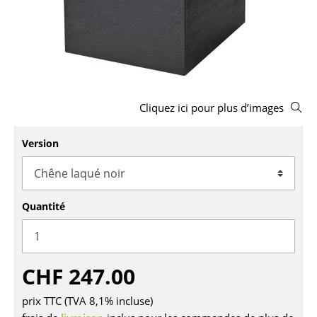
Tabourets
Bancs & Chaises longues
Poufs poires
Chaises de jardin
Cliquez ici pour plus d’images
Chaises enfants
Version
Chaises à bascule
Chaises de bureau
Quantité
Chaises de conférence
Fauteuils de direction
CHF 247.00
Pièces détachées
prix TTC (TVA 8,1% incluse)
... voir tous les sièges