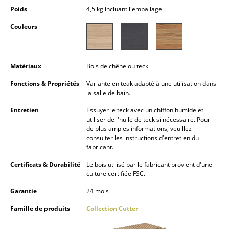
Petits rangements
Poids
4,5 kg incluant l'emballage
Couleurs
Pièces détachées
... voir tous les rangements
Matériaux
Bois de chêne ou teck
Luminaires
Fonctions & Propriétés
Variante en teak adapté à une utilisation dans
la salle de bain.
Suspensions & Plafonniers
Entretien
Essuyer le teck avec un chiffon humide et
Lampes de table
utiliser de l'huile de teck si nécessaire. Pour
de plus amples informations, veuillez
Lampes de bureau
consulter les instructions d'entretien du
fabricant.
Lampadaires et Liseuses
Certificats & Durabilité
Le bois utilisé par le fabricant provient d'une
culture certifiée FSC.
Lampes de sol
Garantie
24 mois
Appliques murales
Famille de produits
Collection Cutter
Luminaires d’extérieur