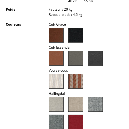
Lampes sans fil
Poids
Fauteuil : 20 kg
Repose-pieds : 4,5 kg
... voir tous les luminaires
Couleurs
Cuir Grace
Lits
Lits doubles
Cuir Essential
Lits simples
Lits empilables
Voulez-vous
Lits enfants
Tables de chevet et Accessoires de lit
Hallingdal
... voir tous les lits
Accessoires
Horloges