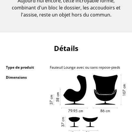
Aujourd'hui encore, cette incroyable forme,
Petits rangements
combinant d'un bloc le dossier, les accoudoirs et
l'assise, reste un objet hors du commun.
Pièces détachées
... voir tous les rangements
Luminaires
Détails
Suspensions & Plafonniers
Lampes de table
Type de produit
Fauteuil Lounge avec ou sans repose-pieds
Dimensions
Lampes de bureau
Lampadaires et Liseuses
Lampes de sol
Appliques murales
Luminaires d’extérieur