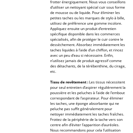
frotter énergiquement. Nous vous conseillons
d’utiliser un nettoyant spécial cuir sous forme
Bureau
de mousse ou de liquide. Pour éliminer les
petites taches ou les marques de stylo à bille,
Poste de travail
utilisez de préférence une gomme incolore.
Appliquez ensuite un produit d’entretien
Bureau de direction
spécifique disponible dans les commerces
spécialisés, afin de protéger le cuir contre le
dessèchement. Absorbez immédiatement les
Salles de réunion
taches liquides à l’aide d’un chiffon, et rincez
avec un peu d’eau si nécessaire. Enfin,
Accueil & Réception
n’utilisez jamais de produit agressif comme
des détachants, de la térébenthine, du cirage,
Cantines & Espaces communs
etc.
Solutions par branche
Tissu de revêtement :
Les tissus nécessitent
pour seul entretien d’aspirer régulièrement la
Travailler en sécurité
poussière et les peluches à l’aide de l’embout
correspondant de l’aspirateur. Pour éliminer
les taches, une éponge absorbante qui ne
Marques & Designers
peluche pas suffit généralement pour
nettoyer immédiatement les taches fraîches.
Frottez de la périphérie de la tache vers son
Marques
centre afin d’éviter l’apparition d’auréoles.
Nous recommandons pour cela l’utilisation