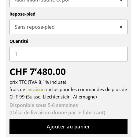
Tables
Repose-pied
Tables de repas
Tables d’appoint
Quantité
Tables basses
Bureaux & Secrétaires
CHF 7’480.00
Secrétaires & Tables PC
Tables de conférence et Pupitres
prix TTC (TVA 8,1% incluse)
frais de
livraison
inclus pour les commandes de plus de
Tables hautes & Pupitres
CHF 99 (Suisse, Liechtenstein, Allemagne)
Disponible sous 5-6 semaines
Tables enfants
(Délai de livraison donné par le fabricant)
Table de jardin
Ajouter au panier
Chariots & Dessertes