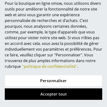
Pour la boutique en ligne smow, nous utilisons divers
cuir basique
Marcel Breuer
10 ans sur la structure, la coque et le cuir
outils pour améliorer la fonctionnalité de notre site
classique
web et ainsi vous garantir une expérience
Philippe Starck
personnalisée de recherches et d’achats. C’est
Les usures et dommages ordinaires sont
exclus de la garantie!
pourquoi, nous analysons certaines données,
Ronan & Erwan Bouroullec
comme, par exemple, le type d’appareils que vous
Accessoires
Le
repose-pied l'oeuf
est aussi disponible
... tous les designers A-Z
utilisez pour visiter notre site web. Si vous n’êtes pas
séparément
en accord avec cela, vous avez la possibilité de gérer
Données & Détails du
Veuillez cliquer sur l’image afin d’obtenir les
individuellement vos paramètres et préférences. Pour
Thèmes
produit
informations détaillées du produit (env. 0,8
MB).
ce faire, veuillez cliquer sur "Personnaliser". Vous
Nouveauté smow
trouverez de plus amples informations dans notre
rubrique
"politique de confidentialité"
.
Inspiration
Éditions spéciales
Personnaliser
Classiques du design
Présentation produit
Accepter tout
Les femmes dans le design