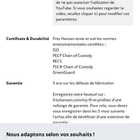
de ne pas autoriser l’utilisation de
YouTube. Si vous souhaitez regarder la
... toutes les marques A-Z
vidéo, veuillez cliquer ici pour modifier vos
paramètres.
Designers
Alvar Aalto
Certificats & Durabilité
Fritz Hansen teste et suit les normes
environnementales certifiées :
Arne Jacobsen
ISO
PECF Chain of Custody
RECS
Charles & Ray Eames
FSC® Chain of Custody
GreenGuard
Eero Saarinen
Garantie
5 ans sur les défauts de fabrication
Egon Eiermann
Enregistrez votre fauteuil sur :
Eileen Gray
fritzhansen.com/my-fh et profitez d'une
rallonge de garantie. Pour cela, vous devez
vous enregistrer dans les 3 mois suivants
Jean Prouvé
l'achat afin de bénéficier d'une extension de
garantie :
Le Corbusier
5 ans sur le systéme d'inclinaison,la fonction
pivotante, le mécanisme automatique de
Nous adaptons selon vos souhaits !
Ludwig Mies van der Rohe
ressort (disponible en option), le tissu et le