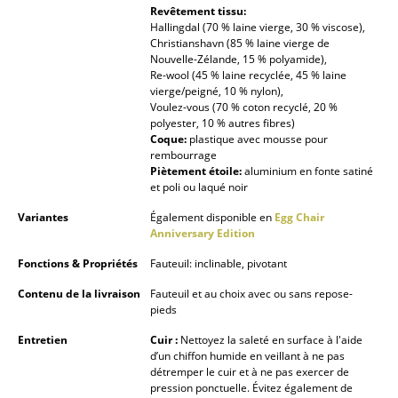
Revêtement tissu:
Hallingdal (70 % laine vierge, 30 % viscose),
Espaces
Christianshavn (85 % laine vierge de
Nouvelle-Zélande, 15 % polyamide),
Maison
Re-wool (45 % laine recyclée, 45 % laine
vierge/peigné, 10 % nylon),
Salon et Salle de séjour
Voulez-vous (70 % coton recyclé, 20 %
polyester, 10 % autres fibres)
Cuisine & Salle à manger
Coque:
plastique avec mousse pour
rembourrage
Chambre à coucher
Piètement étoile:
aluminium en fonte satiné
et poli ou laqué noir
Chambre enfant
Variantes
Également disponible en
Egg Chair
Anniversary Edition
Bureau
Fonctions & Propriétés
Fauteuil: inclinable, pivotant
Entrée & Couloir
Contenu de la livraison
Fauteuil et au choix avec ou sans repose-
pieds
Salle de Bain
Entretien
Cuir :
Nettoyez la saleté en surface à l'aide
Cellier & Buanderie
d’un chiffon humide en veillant à ne pas
détremper le cuir et à ne pas exercer de
Jardin & Balcon
pression ponctuelle. Évitez également de