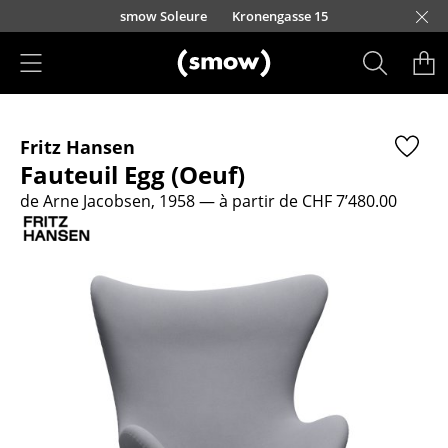
Accéder directement au contenu
smow Soleure
Kronengasse 15
Produits
Fritz Hansen
Sièges
Fauteuil Egg (Oeuf)
Chaises de cuisine & salle à manger
de Arne Jacobsen, 1958
— à partir de CHF 7’480.00
Canapés
Fauteuils
Fauteuils lounge
Chaises
Chaises cantilever
Chaises et Tabourets de bar