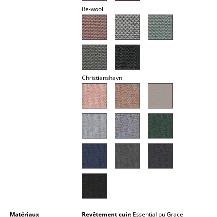
Re-wool
Miroirs
Figurines & Miniatures
Vases
Plateaux
Christianshavn
Accessoires de bureau
Boîtes de rangement
Couvertures
Coussins
Tapis
Rideaux
... voir tous les accessoires
Matériaux
Revêtement cuir:
Essential ou Grace