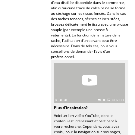
Artemide
d’eau distillée disponible dans le commerce,
afin qu’aucune trace de calcaire ne se forme
Cassina
au séchage sur les tissus foncés. Dans le cas
des taches tenaces, sèches et incrustées,
Fritz Hansen
brossez délicatement le tissu avec une brosse
souple (par exemple une brosse à
vêtements). En fonction de la nature de la
HAY
tache, l’utilisation d’un solvant peut être
nécessaire. Dans de tels cas, nous vous
Knoll International
conseillons de demander l’avis d’un
professionnel.
Louis Poulsen
Muuto
Nils Holger Moormann
Richard Lampert
Plus d’inspiration?
Thonet
Voici un lien vidéo YouTube, dont le
USM Haller
contenu est intéressant et pertinent à
votre recherche. Cependant, vous avez
choisi, pour la navigation sur nos pages,
Vitra