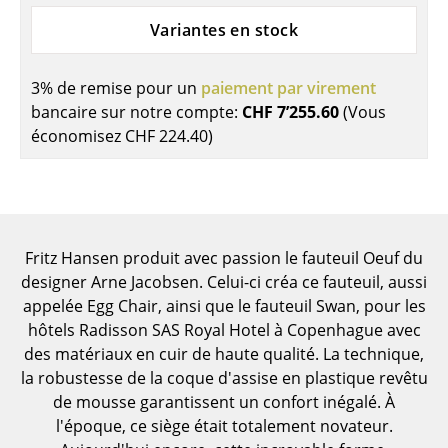
Pièces détachées
Variantes en stock
... voir toutes les tables
3% de remise pour un
paiement par virement
Rangements
bancaire sur notre compte:
CHF 7’255.60
(Vous
économisez
CHF 224.40
)
Étagères & Armoires
Bibliothèques
Étagères murales
Fritz Hansen produit avec passion le fauteuil Oeuf du
Buffets & Commodes
designer Arne Jacobsen. Celui-ci créa ce fauteuil, aussi
appelée Egg Chair, ainsi que le fauteuil Swan, pour les
Meubles TV
hôtels Radisson SAS Royal Hotel à Copenhague avec
Caissons roulants et Meubles d’appoint
des matériaux en cuir de haute qualité. La technique,
la robustesse de la coque d'assise en plastique revêtu
Meubles de bar
de mousse garantissent un confort inégalé. À
l'époque, ce siège était totalement novateur.
Garde-robes