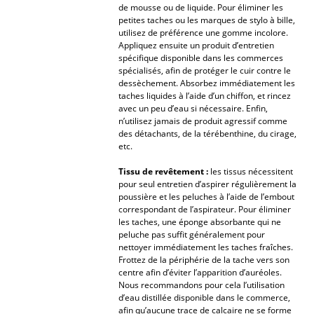
de mousse ou de liquide. Pour éliminer les
petites taches ou les marques de stylo à bille,
Bureau
utilisez de préférence une gomme incolore.
Appliquez ensuite un produit d’entretien
Poste de travail
spécifique disponible dans les commerces
spécialisés, afin de protéger le cuir contre le
Bureau de direction
dessèchement. Absorbez immédiatement les
taches liquides à l’aide d’un chiffon, et rincez
Salles de réunion
avec un peu d’eau si nécessaire. Enfin,
n’utilisez jamais de produit agressif comme
des détachants, de la térébenthine, du cirage,
Accueil & Réception
etc.
Cantines & Espaces communs
Tissu de revêtement :
les tissus nécessitent
pour seul entretien d’aspirer régulièrement la
Solutions par branche
poussière et les peluches à l’aide de l’embout
correspondant de l’aspirateur. Pour éliminer
Travailler en sécurité
les taches, une éponge absorbante qui ne
peluche pas suffit généralement pour
nettoyer immédiatement les taches fraîches.
Marques & Designers
Frottez de la périphérie de la tache vers son
centre afin d’éviter l’apparition d’auréoles.
Marques
Nous recommandons pour cela l’utilisation
d’eau distillée disponible dans le commerce,
afin qu’aucune trace de calcaire ne se forme