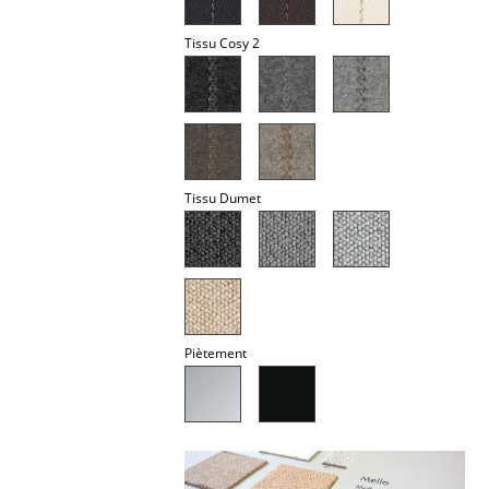
Lampes sans fil
Tissu Cosy 2
... voir tous les luminaires
Lits
Lits doubles
Tissu Dumet
Lits simples
Lits empilables
Lits enfants
Tables de chevet et Accessoires de lit
Piètement
... voir tous les lits
Accessoires
Horloges