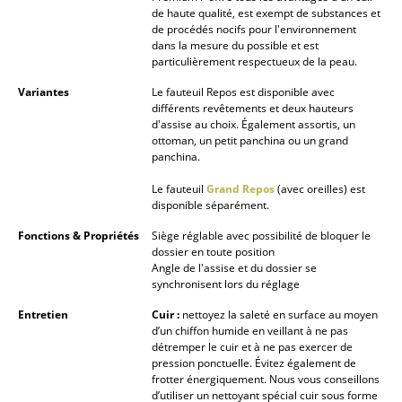
de haute qualité, est exempt de substances et
Espaces
de procédés nocifs pour l'environnement
dans la mesure du possible et est
particulièrement respectueux de la peau.
Maison
Variantes
Le fauteuil Repos est disponible avec
Salon et Salle de séjour
différents revêtements et deux hauteurs
d'assise au choix. Également assortis, un
Cuisine & Salle à manger
ottoman, un petit panchina ou un grand
panchina.
Chambre à coucher
Le fauteuil
Grand Repos
(avec oreilles) est
disponible séparément.
Chambre enfant
Fonctions & Propriétés
Siège réglable avec possibilité de bloquer le
Bureau
dossier en toute position
Angle de l'assise et du dossier se
Entrée & Couloir
synchronisent lors du réglage
Entretien
Cuir :
nettoyez la saleté en surface au moyen
Salle de Bain
d’un chiffon humide en veillant à ne pas
détremper le cuir et à ne pas exercer de
Cellier & Buanderie
pression ponctuelle. Évitez également de
frotter énergiquement. Nous vous conseillons
Jardin & Balcon
d’utiliser un nettoyant spécial cuir sous forme