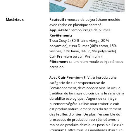
Miroirs
Figurines & Miniatures
Matériaux
Fauteuil :
mousse de polyuréthane moulée
avec cadre en plastique scotché
Appui-tête :
rembourrage de plumes
Vases
Revêtements
Tissu Cosy 2 (80 % laine vierge, 20 %
Plateaux
polyamide), tissu Dumet (46% coton, 15%
viscose, 22% laine, 8% lin, 9% polyamide)
Accessoires de bureau
Cuir Premium ou cuir Premium F
Piètement :
aluminium moulé et injecté sous
Boîtes de rangement
pression
Couvertures
Avec
Cuir Premium F
, Vitra introduit une
catégorie de cuir respectueuse de
l'environnement, développant ainsi la vieille
Coussins
tradition du tannage du cuir dans le sens de la
durabilité écologique. L'agent de tannage
Tapis
purement végétal utilisé pour traiter le cuir
est produit naturellement lors du traitement
Rideaux
des feuilles d'olivier. De plus, l'ensemble du
processus de production est réalisé avec le
... voir tous les accessoires
moins de produits chimiques possible. Le cuir
Premium F offre tous les avantages d'un cuir