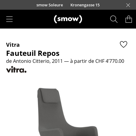
Accéder directement au contenu
smow Soleure
Kronengasse 15
Produits
Vitra
Sièges
Fauteuil Repos
Chaises de cuisine & salle à manger
de Antonio Citterio, 2011
— à partir de CHF 4’770.00
Canapés
Fauteuils
Fauteuils lounge
Chaises
Chaises cantilever
Chaises et Tabourets de bar