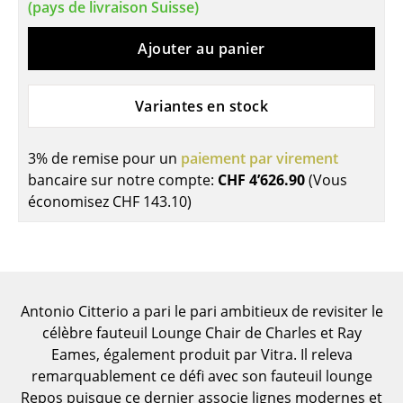
(pays de livraison Suisse)
Pièces détachées
Ajouter au panier
... voir toutes les tables
Rangements
Variantes en stock
Étagères & Armoires
3% de remise pour un
paiement par virement
Bibliothèques
bancaire sur notre compte:
CHF 4’626.90
(Vous
économisez
CHF 143.10
)
Étagères murales
Buffets & Commodes
Meubles TV
Antonio Citterio a pari le pari ambitieux de revisiter le
Caissons roulants et Meubles d’appoint
célèbre fauteuil Lounge Chair de Charles et Ray
Meubles de bar
Eames, également produit par Vitra. Il releva
remarquablement ce défi avec son fauteuil lounge
Garde-robes
Repos puisque ce dernier associe lignes modernes et