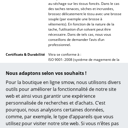
Artemide
au séchage sur les tissus foncés. Dans le cas
des taches tenaces, sèches et incrustées,
Cassina
brossez délicatement le tissu avec une brosse
souple (par exemple une brosse à
Fritz Hansen
vêtements). En fonction de la nature de la
tache, l’utilisation d’un solvant peut être
HAY
nécessaire. Dans de tels cas, nous vous
conseillons de demander l’avis d’un
professionnel.
Knoll International
Certificats & Durabilité
Vitra se conforme à :
Louis Poulsen
ISO 9001: 2008 (système de magement de la
qualité)
Muuto
ISO 14001: 2004 (système de management
Nous adaptons selon vos souhaits !
environnemental)
Nils Holger Moormann
Pour la boutique en ligne smow, nous utilisons divers
Garantie
24 mois
outils pour améliorer la fonctionnalité de notre site
Richard Lampert
Données & Détails du
Veuillez cliquer sur l'image afin d'obtenir les
web et ainsi vous garantir une expérience
produit
informations détaillées du produit (env. 2 Mo).
personnalisée de recherches et d’achats. C’est
Thonet
pourquoi, nous analysons certaines données,
USM Haller
comme, par exemple, le type d’appareils que vous
utilisez pour visiter notre site web. Si vous n’êtes pas
Vitra