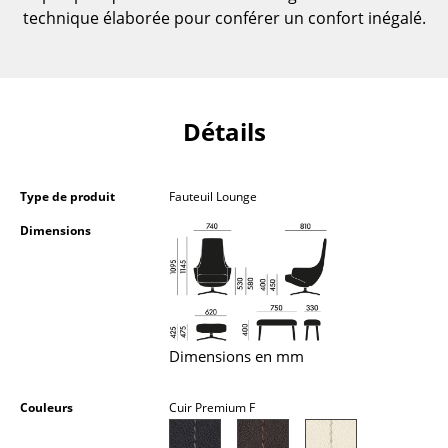
technique élaborée pour conférer un confort inégalé.
Petits rangements
Pièces détachées
... voir tous les rangements
Détails
Luminaires
Suspensions & Plafonniers
Type de produit
Fauteuil Lounge
Lampes de table
Dimensions
Lampes de bureau
Lampadaires et Liseuses
Lampes de sol
Dimensions en mm
Appliques murales
Couleurs
Cuir Premium F
Luminaires d’extérieur