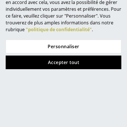
en accord avec cela, vous avez la possibilité de gérer
individuellement vos paramètres et préférences. Pour
... toutes les marques A-Z
ce faire, veuillez cliquer sur "Personnaliser". Vous
trouverez de plus amples informations dans notre
Designers
rubrique
"politique de confidentialité"
.
Alvar Aalto
Coups de coeur
Arne Jacobsen
Personnaliser
Charles & Ray Eames
Accepter tout
Eero Saarinen
Egon Eiermann
Eileen Gray
Jean Prouvé
Vitra
Vitra
Fauteuil Repos,
Fauteuil Repos,
Le Corbusier
Fauteuil Repos, Tissu
Fauteuil Repos &
Ludwig Mies van der Rohe
Cosy 2 Classic Grey,
Ottoman, Tissu Cosy