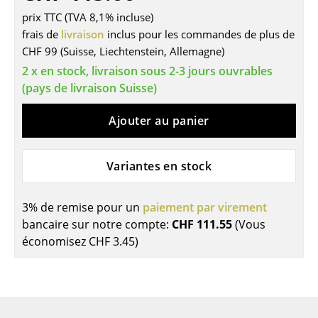
prix TTC (TVA 8,1% incluse)
Tables
frais de
livraison
inclus pour les commandes de plus de
Tables de repas
CHF 99 (Suisse, Liechtenstein, Allemagne)
2 x en stock, livraison sous 2-3 jours ouvrables
Tables d’appoint
(pays de livraison Suisse)
Tables basses
Ajouter au panier
Bureaux & Secrétaires
Secrétaires & Tables PC
Variantes en stock
Tables de conférence et Pupitres
3% de remise pour un
paiement par virement
Tables hautes & Pupitres
bancaire sur notre compte:
CHF 111.55
(Vous
économisez
CHF 3.45
)
Tables enfants
Table de jardin
Chariots & Dessertes