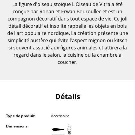
La figure d'oiseau stoïque L'Oiseau de Vitra a été
Pièces détachées
conçue par Ronan et Erwan Bouroullec et est un
... voir toutes les tables
compagnon décoratif dans tout espace de vie. Ce joli
détail décoratif et insolite rappelle les objets en bois
Rangements
de l'art populaire nordique. La création présente une
simplicité austère qui évite l'aspect mignon ou kitsch
Étagères & Armoires
si souvent associé aux figures animales et attirera la
regard dans le salon, la cuisine ou la chambre à
Bibliothèques
coucher.
Étagères murales
Buffets & Commodes
Meubles TV
Détails
Caissons roulants et Meubles d’appoint
Meubles de bar
Type de produit
Accessoire
Dimensions
Garde-robes