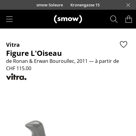
Accéder directement au contenu
smow Soleure
Kronengasse 15
Produits
Vitra
Sièges
Figure L'Oiseau
Chaises de cuisine & salle à manger
de Ronan & Erwan Bouroullec, 2011
— à partir de
CHF 115.00
Canapés
Fauteuils
Fauteuils lounge
Chaises
Chaises cantilever
Chaises et Tabourets de bar