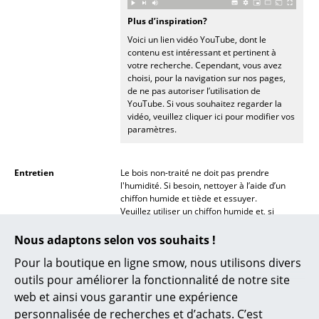
Lampes sans fil
Plus d’inspiration?
Voici un lien vidéo YouTube, dont le
... voir tous les luminaires
contenu est intéressant et pertinent à
votre recherche. Cependant, vous avez
Lits
choisi, pour la navigation sur nos pages,
de ne pas autoriser l’utilisation de
Lits doubles
YouTube. Si vous souhaitez regarder la
vidéo, veuillez cliquer ici pour modifier vos
paramètres.
Lits simples
Lits empilables
Entretien
Le bois non-traité ne doit pas prendre
l'humidité. Si besoin, nettoyer à l’aide d’un
Lits enfants
chiffon humide et tiède et essuyer.
Veuillez utiliser un chiffon humide et, si
Tables de chevet et Accessoires de lit
nécessaire, un détergent doux pour nettoyer
la céramique et le marbre.
Nous adaptons selon vos souhaits !
... voir tous les lits
Pour la boutique en ligne smow, nous utilisons divers
Certificats & Durabilité
Vitra se conforme aux normes:
ISO 9001:2008 (système de management de
outils pour améliorer la fonctionnalité de notre site
Accessoires
qualité)
web et ainsi vous garantir une expérience
ISO 14001: 2004 (système de management
Horloges
personnalisée de recherches et d’achats. C’est
environnemental)