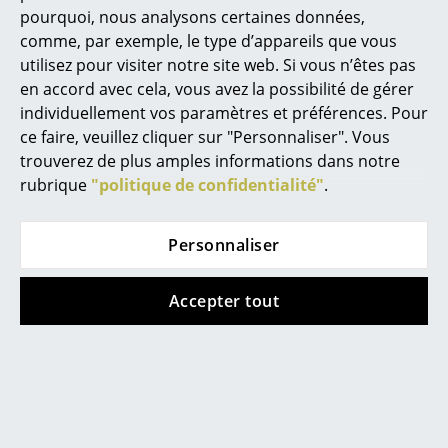
pourquoi, nous analysons certaines données,
Miroirs
Garantie
24 mois
comme, par exemple, le type d’appareils que vous
Données & Détails
Veuillez cliquer sur l’image afin d’obtenir les
utilisez pour visiter notre site web. Si vous n’êtes pas
Figurines & Miniatures
produit
informations détaillées du produit (env. 0,1
en accord avec cela, vous avez la possibilité de gérer
MB).
Vases
individuellement vos paramètres et préférences. Pour
ce faire, veuillez cliquer sur "Personnaliser". Vous
Plateaux
trouverez de plus amples informations dans notre
rubrique
"politique de confidentialité"
.
Accessoires de bureau
Boîtes de rangement
Personnaliser
Couvertures
Accepter tout
Coussins
Coups de coeur
Tapis
Rideaux
... voir tous les accessoires